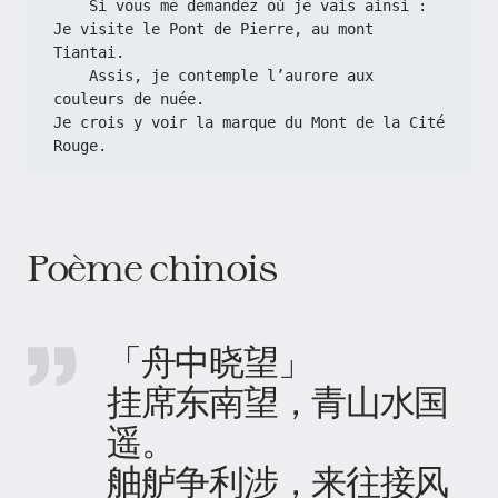
    Si vous me demandez où je vais ainsi :
Je visite le Pont de Pierre, au mont 
Tiantai.
    Assis, je contemple l’aurore aux 
couleurs de nuée.
Je crois y voir la marque du Mont de la Cité 
Rouge.
Poème chinois
「舟中晓望」
挂席东南望，青山水国
遥。
舳舻争利涉，来往接风