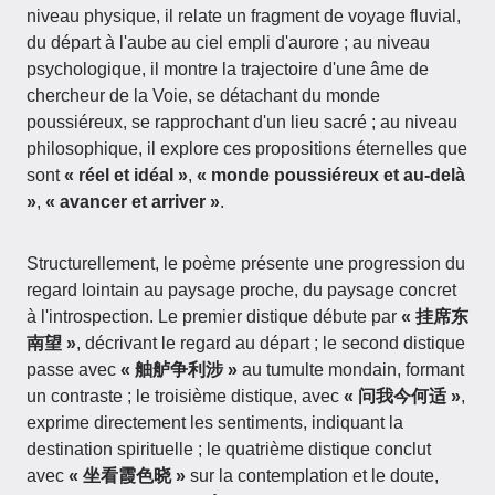
niveau physique, il relate un fragment de voyage fluvial,
du départ à l'aube au ciel empli d'aurore ; au niveau
psychologique, il montre la trajectoire d'une âme de
chercheur de la Voie, se détachant du monde
poussiéreux, se rapprochant d'un lieu sacré ; au niveau
philosophique, il explore ces propositions éternelles que
sont
« réel et idéal »
,
« monde poussiéreux et au-delà
»
,
« avancer et arriver »
.
Structurellement, le poème présente une progression du
regard lointain au paysage proche, du paysage concret
à l'introspection. Le premier distique débute par
« 挂席东
南望 »
, décrivant le regard au départ ; le second distique
passe avec
« 舳舻争利涉 »
au tumulte mondain, formant
un contraste ; le troisième distique, avec
« 问我今何适 »
,
exprime directement les sentiments, indiquant la
destination spirituelle ; le quatrième distique conclut
avec
« 坐看霞色晓 »
sur la contemplation et le doute,