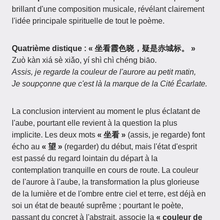
brillant d'une composition musicale, révélant clairement
l'idée principale spirituelle de tout le poème.
Quatrième distique : « 坐看霞色晓，疑是赤城标。 »
Zuò kàn xiá sè xiǎo, yí shì chì chéng biāo.
Assis, je regarde la couleur de l'aurore au petit matin,
Je soupçonne que c'est là la marque de la Cité Écarlate.
La conclusion intervient au moment le plus éclatant de
l'aube, pourtant elle revient à la question la plus
implicite. Les deux mots
« 坐看 »
(assis, je regarde) font
écho au
« 望 »
(regarder) du début, mais l'état d'esprit
est passé du regard lointain du départ à la
contemplation tranquille en cours de route. La couleur
de l'aurore à l'aube, la transformation la plus glorieuse
de la lumière et de l'ombre entre ciel et terre, est déjà en
soi un état de beauté suprême ; pourtant le poète,
passant du concret à l'abstrait, associe la
« couleur de