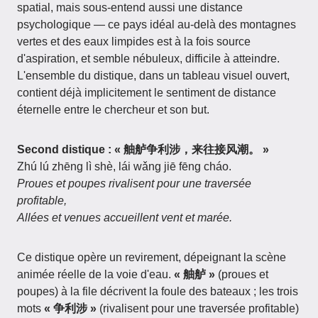
spatial, mais sous-entend aussi une distance
psychologique — ce pays idéal au-delà des montagnes
vertes et des eaux limpides est à la fois source
d'aspiration, et semble nébuleux, difficile à atteindre.
L'ensemble du distique, dans un tableau visuel ouvert,
contient déjà implicitement le sentiment de distance
éternelle entre le chercheur et son but.
Second distique : « 舳舻争利涉，来往接风潮。 »
Zhú lú zhēng lì shè, lái wǎng jiē fēng cháo.
Proues et poupes rivalisent pour une traversée
profitable,
Allées et venues accueillent vent et marée.
Ce distique opère un revirement, dépeignant la scène
animée réelle de la voie d'eau.
« 舳舻 »
(proues et
poupes) à la file décrivent la foule des bateaux ; les trois
mots
« 争利涉 »
(rivalisent pour une traversée profitable)