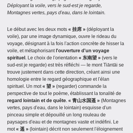
Déployant la voile, vers le sud-est je regarde,
Montagnes vertes, pays d'eau, dans le lointain.
Le début avec les deux mots
« 挂席 »
(déployant la
voile), par une image dynamique, ouvre le rideau du
voyage, désignant à la fois l'action concrète de hisser la
voile, et métaphorisant
l'ouverture d'un voyage
spirituel
. Le choix de l'orientation
« 东南望 »
(vers le
sud-est je regarde) est très réfléchi — le mont Tiāntāi se
trouve justement dans cette direction, créant ainsi une
homologie entre le regard géographique et l'élan
spirituel. Un mot
« 望 »
(regarder) commande la
perspective de tout le poème, établissant la tonalité de
regard lointain et de quête
.
« 青山水国遥 »
(Montagnes
vertes, pays d'eau, dans le lointain) esquisse d'un
pinceau simple et dépouillé un long rouleau de
paysages d'eau et de montagnes vaste et indéfini. Le
mot
« 遥 »
(lointain) décrit non seulement l'éloignement