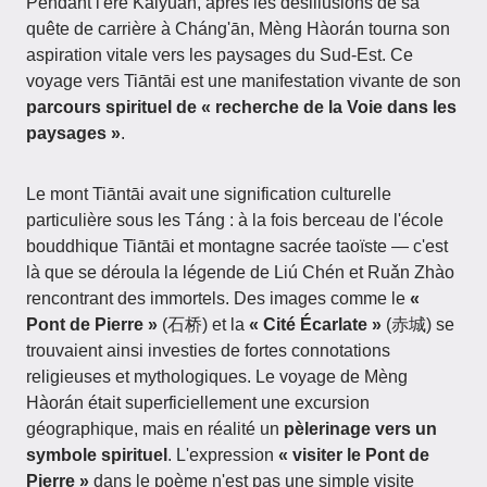
Pendant l'ère Kāiyuán, après les désillusions de sa
quête de carrière à Cháng'ān, Mèng Hàorán tourna son
aspiration vitale vers les paysages du Sud-Est. Ce
voyage vers Tiāntāi est une manifestation vivante de son
parcours spirituel de « recherche de la Voie dans les
paysages »
.
Le mont Tiāntāi avait une signification culturelle
particulière sous les Táng : à la fois berceau de l'école
bouddhique Tiāntāi et montagne sacrée taoïste — c'est
là que se déroula la légende de Liú Chén et Ruǎn Zhào
rencontrant des immortels. Des images comme le
«
Pont de Pierre »
(石桥) et la
« Cité Écarlate »
(赤城) se
trouvaient ainsi investies de fortes connotations
religieuses et mythologiques. Le voyage de Mèng
Hàorán était superficiellement une excursion
géographique, mais en réalité un
pèlerinage vers un
symbole spirituel
. L'expression
« visiter le Pont de
Pierre »
dans le poème n'est pas une simple visite