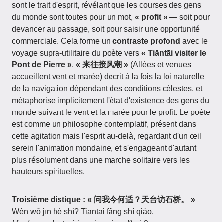
sont le trait d'esprit, révélant que les courses des gens
du monde sont toutes pour un mot,
« profit »
— soit pour
devancer au passage, soit pour saisir une opportunité
commerciale. Cela forme un
contraste profond
avec le
voyage supra-utilitaire du poète vers
« Tiāntāi visiter le
Pont de Pierre »
.
« 来往接风潮 »
(Allées et venues
accueillent vent et marée) décrit à la fois la loi naturelle
de la navigation dépendant des conditions célestes, et
métaphorise implicitement l'état d'existence des gens du
monde suivant le vent et la marée pour le profit. Le poète
est comme un philosophe contemplatif, présent dans
cette agitation mais l'esprit au-delà, regardant d'un œil
serein l'animation mondaine, et s'engageant d'autant
plus résolument dans une marche solitaire vers les
hauteurs spirituelles.
Troisième distique : « 问我今何适？天台访石桥。 »
Wèn wǒ jīn hé shì? Tiāntāi fǎng shí qiáo.