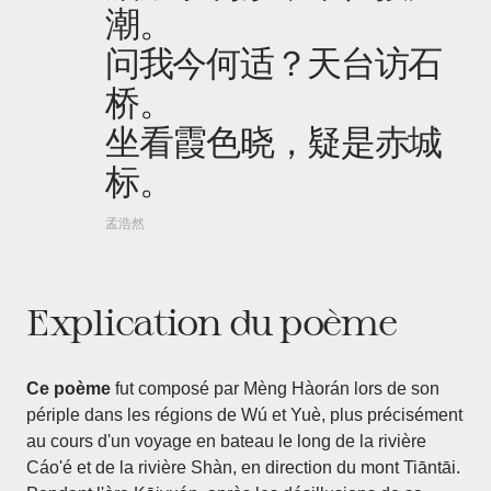
潮。
问我今何适？天台访石
桥。
坐看霞色晓，疑是赤城
标。
孟浩然
Explication du poème
Ce poème
fut composé par Mèng Hàorán lors de son
périple dans les régions de Wú et Yuè, plus précisément
au cours d'un voyage en bateau le long de la rivière
Cáo'é et de la rivière Shàn, en direction du mont Tiāntāi.