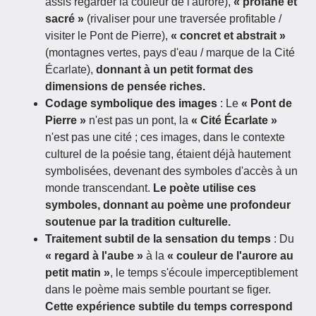
assis regarder la couleur de l'aurore),
« profane et
sacré »
(rivaliser pour une traversée profitable /
visiter le Pont de Pierre),
« concret et abstrait »
(montagnes vertes, pays d'eau / marque de la Cité
Écarlate),
donnant à un petit format des
dimensions de pensée riches.
Codage symbolique des images
: Le
« Pont de
Pierre »
n'est pas un pont, la
« Cité Écarlate »
n'est pas une cité ; ces images, dans le contexte
culturel de la poésie tang, étaient déjà hautement
symbolisées, devenant des symboles d'accès à un
monde transcendant.
Le poète utilise ces
symboles, donnant au poème une profondeur
soutenue par la tradition culturelle.
Traitement subtil de la sensation du temps
: Du
« regard à l'aube »
à la
« couleur de l'aurore au
petit matin »
, le temps s'écoule imperceptiblement
dans le poème mais semble pourtant se figer.
Cette expérience subtile du temps correspond