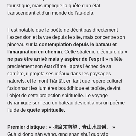
touristique, mais implique la quête d'un état
transcendant et d'un monde de l'au-delà.
Il est notable que le poète ne décrit pas directement
l'ascension et la vue depuis le site, mais concentre son
pinceau sur
la contemplation depuis le bateau et
l'imagination en chemin
. Cette stratégie d'écriture du
«
ne pas être arrivé mais y aspirer de l'esprit »
reflète
précisément son état d'âme : après l'échec de sa
carrière, il projeta ses idéaux dans les paysages
naturels, et le mont Tiāntāi, en tant que repère culturel
fusionnant les lumières bouddhique et taoïste, devint
l'objet de cette projection spirituelle. Le voyage
dynamique sur l'eau en bateau devient ainsi un poème
fluide de
quête spirituelle
.
Premier distique : « 挂席东南望，青山水国遥。 »
Guà xí dōng nán wàng, qīng shān shuǐ guó yáo.