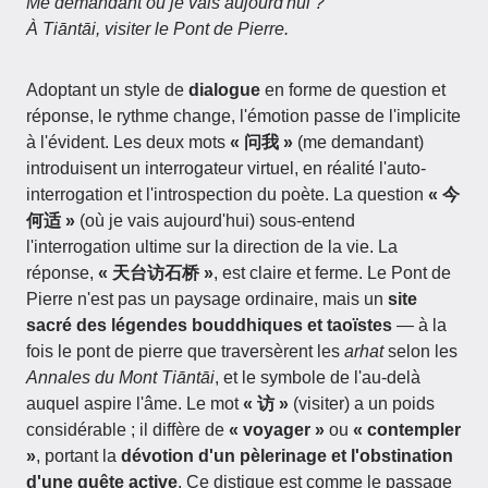
Me demandant où je vais aujourd'hui ?
À Tiāntāi, visiter le Pont de Pierre.
Adoptant un style de
dialogue
en forme de question et
réponse, le rythme change, l'émotion passe de l'implicite
à l'évident. Les deux mots
« 问我 »
(me demandant)
introduisent un interrogateur virtuel, en réalité l'auto-
interrogation et l'introspection du poète. La question
« 今
何适 »
(où je vais aujourd'hui) sous-entend
l'interrogation ultime sur la direction de la vie. La
réponse,
« 天台访石桥 »
, est claire et ferme. Le Pont de
Pierre n'est pas un paysage ordinaire, mais un
site
sacré des légendes bouddhiques et taoïstes
— à la
fois le pont de pierre que traversèrent les
arhat
selon les
Annales du Mont Tiāntāi
, et le symbole de l'au-delà
auquel aspire l'âme. Le mot
« 访 »
(visiter) a un poids
considérable ; il diffère de
« voyager »
ou
« contempler
»
, portant la
dévotion d'un pèlerinage et l'obstination
d'une quête active
. Ce distique est comme le passage