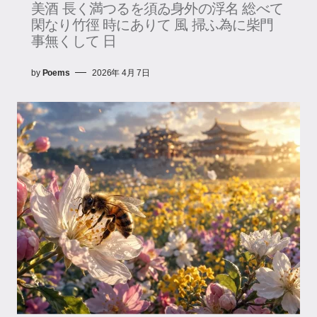
美酒 長く満つるを須ゐ身外の浮名 総べて
閑なり竹徑 時にありて 風 掃ふ為に柴門
事無くして 日
by
Poems
2026年 4月 7日