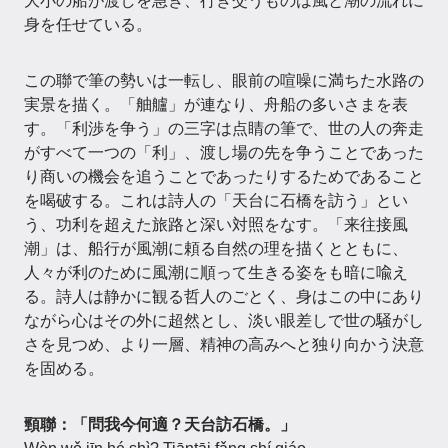
大小の船が渡しを急ぎ、行き交うものは風と潮の流れに
身を任せている。
この聯で筆の勢いは一転し、眼前の喧噪に満ちた水路の
実景を描く。「舳艫」が連なり、舟船の多いさまを表
す。「利渉を争う」の三字は点睛の筆で、世の人の奔走
がすべて一つの「利」、渡し場の先を争うことであった
り商いの機会を追うことであったりするためであること
を喝破する。これは詩人の「天台に石橋を訪う」とい
う、功利を超えた旅路と深い対照をなす。「来往接風
潮」は、船行が風潮に頼る自然の理を描くとともに、
人々が利のために風潮に順って生きる姿をも暗に喩え
る。詩人は静かに観る哲人のごとく、身はこの中にあり
ながら心はその外に超然とし、淡い眼差しで世の騒がし
さを見つめ、より一層、精神の高みへと独り向かう決意
を固める。
頸聯：「問我今何適？天台訪石橋。」