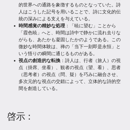
的世界への通路を象徴するものとなっていた。詩
人はこうした記号を用いることで、詩に文化的伝
統の深みによる支えを与えている。
時間感覚の精妙な処理
：「暁に望む」ことから
「霞色暁」へと、時間は詩中で静かに流れ去りな
がらも、あたかも凝固したかのようである。この
微妙な時間体験は、禅の「当下一刻即是永恒」と
いう悟りの瞬間に通じるものがある。
視点の創造的な転換
：詩人は、行者（旅人）の視
点（掛席、坐看）、観者の視点（望、看）、思者
（思考者）の視点（問、疑）を巧みに融合させ、
多次元的な視点の交錯によって、立体的な詩的空
間を創造している。
啓示：