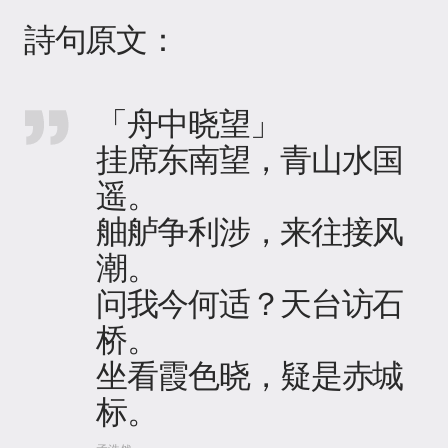
詩句原文：
「舟中晓望」
挂席东南望，青山水国
遥。
舳舻争利涉，来往接风
潮。
问我今何适？天台访石
桥。
坐看霞色晓，疑是赤城
标。