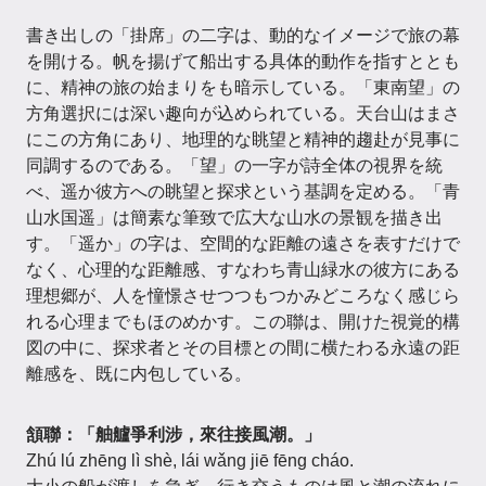
書き出しの「掛席」の二字は、動的なイメージで旅の幕
を開ける。帆を揚げて船出する具体的動作を指すととも
に、精神の旅の始まりをも暗示している。「東南望」の
方角選択には深い趣向が込められている。天台山はまさ
にこの方角にあり、地理的な眺望と精神的趨赴が見事に
同調するのである。「望」の一字が詩全体の視界を統
べ、遥か彼方への眺望と探求という基調を定める。「青
山水国遥」は簡素な筆致で広大な山水の景観を描き出
す。「遥か」の字は、空間的な距離の遠さを表すだけで
なく、心理的な距離感、すなわち青山緑水の彼方にある
理想郷が、人を憧憬させつつもつかみどころなく感じら
れる心理までもほのめかす。この聯は、開けた視覚的構
図の中に、探求者とその目標との間に横たわる永遠の距
離感を、既に内包している。
頷聯：「舳艫爭利涉，來往接風潮。」
Zhú lú zhēng lì shè, lái wǎng jiē fēng cháo.