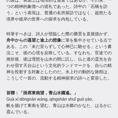
の旅は、表面上は地理的な遊覧ではあるが、その実、一
つの精神的象徴への巡礼であった。詩中の「石橋を訪
う」という表現は、普通の名所探訪ではなく、超然たる
境界や彼岸の世界への探求を内包している。
特筆すべきは、詩人が登臨した際の勝景を直接描かず、
舟中からの遥望と途上の想像
に筆を集中させている点で
ある。この「未だ至らずして心神已に馳せる」という書
法こそ、彼の心境を反映している。すなわち、官途での
挫折後、彼は理想を山水の間に託し、仏と道の霊光を合
わせ宿す天台山という文化的ランドマークを、自らの精
神を投射する対象としたのだ。水上行の動的な旅程は、
こうして一首の、流動する精神探求の詩へと変容した。
首聯：「掛席東南望，青山水國遙。」
Guà xí dōngnán wàng, qīngshān shuǐ guó yáo.
帆を揚げて東南を望む。青山は水郷のかなた、はるかに
霞んでいる。