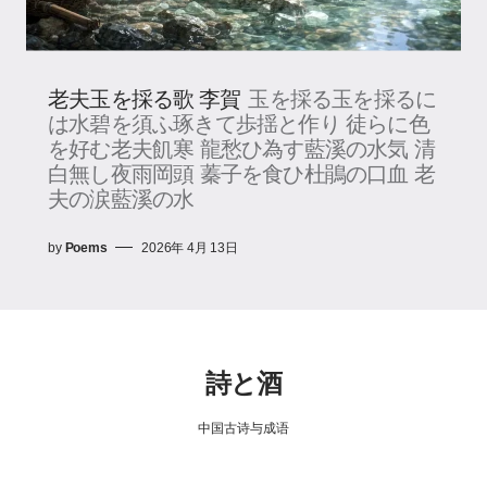
老夫玉を採る歌 李賀
玉を採る玉を採るに
は水碧を須ふ琢きて歩揺と作り 徒らに色
を好む老夫飢寒 龍愁ひ為す藍溪の水気 清
白無し夜雨岡頭 蓁子を食ひ杜鵑の口血 老
夫の涙藍溪の水
by
Poems
2026年 4月 13日
詩と酒
中国古诗与成语