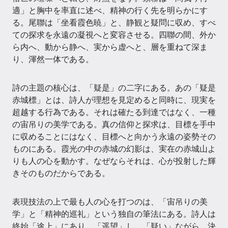
適」と胸中を率直に述べ、精神の行く先を明らかにす
る。尾聯は「坐看霞色暁」と、静観と疑問に収め、すべ
ての探求を永遠の凝視へと変容させる。四聯の間、外か
ら内へ、動から静へ、実から虚へと、層を重ねて深ま
り、渾然一体である。
詩の主題の核心は、「疑是」の二字にある。あの「疑是
赤城標」とは、詩人が理想を見定めると同時に、現実を
超越する行為である。それは確たる到達ではなく、一種
の宙吊りの美学である。真の信仰と探求は、目標を手中
に収めることにはなく、目標へと向かう永遠の姿勢その
ものにある。霞光の中の赤城の幻影は、実在の赤城山よ
りも人の心を動かす。なぜならそれは、心が投射した輝
きそのものだからである。
表現技法の上で最も人の心を打つのは、「宙吊りの美
学」と「精神的巡礼」という独自の筆法にある。詩人は
終始「途上」にあり、「遥望」し、「疑い」ながら、決