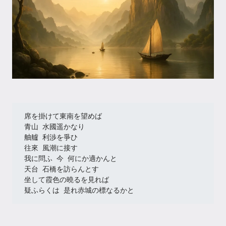
席を掛けて東南を望めば
青山 水國遥かなり
舳艫 利渉を爭ひ
往來 風潮に接す
我に問ふ 今 何にか適かんと
天台 石橋を訪らんとす
坐して霞色の曉るを見れば
疑ふらくは 是れ赤城の標なるかと