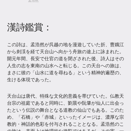
孟浩然
漢詩鑑賞：
この詩は、孟浩然が呉越の地を漫遊していた折、曹娥江
から剡渓を経て天台山へ向かう舟旅の途上に詠まれた。
開元年間、長安で仕官の道を閉ざされた後、詩人はその
人生の志を東南の山水へと転じる。この天台への旅は、
まさに彼の「山水に道を尋ねる」という精神的遍歴の、
生ける体現であった。
天台山は唐代、特殊な文化的意義を帯びていた。仏教天
台宗の祖庭であると同時に、劉晨や阮肇が仙人に出会っ
たという伝説の舞台となる道教の仙山でもある。このた
め、「石橋」や「赤城」といったイメージは、濃厚な宗
教的・神話的色彩を付与されることとなる。孟浩然のこ