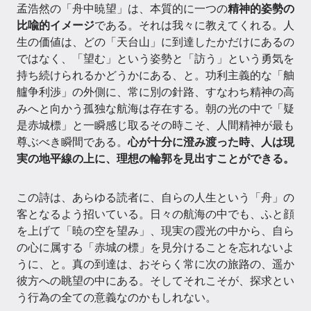
孟浩然の「舟中暁望」は、本質的に一つの
精神的姿勢の
比喩的イメージ
である。それは我々に教えてくれる。人
生の価値は、どの「天台山」に到達したかだけにあるの
ではなく、「望む」という姿勢と「訪う」という勇気を
持ち続けられるかどうかにある、と。功利主義的な「舳
艫争利渉」の外側に、常に別の針路、すなわち精神の高
みへと向かう孤独な航海は存在する。朝の光の中で「疑
是赤城標」と一瞬感じ取るその時こそ、人間精神が最も
尊ぶべき瞬間である。
心が十分に澄み渡った時、人は現
実の地平線の上に、理想の輪郭を見出すことができる。
この詩は、あらゆる読者に、自らの人生という「舟」の
客となるよう招いている。日々の航海の中でも、ふと顔
を上げて「暁の空を望み」、現実の霞光の中から、自ら
の心に属する「赤城の標」を見分けることを忘れないよ
うに、と。真の到達は、おそらく常に次の旅路の、遥か
彼方への眺望の中にある。そしてそれこそが、探求とい
う行為の全ての意義なのかもしれない。