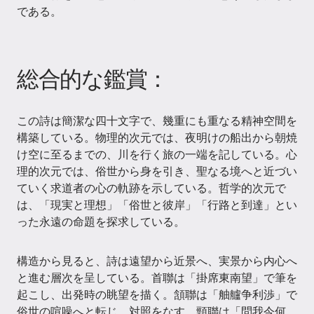
である。
総合的な鑑賞：
この詩は簡潔な四十文字で、幾重にも重なる精神空間を
構築している。物理的次元では、夜明けの船出から朝焼
け空に至るまでの、川を行く旅の一端を記している。心
理的次元では、俗世から身を引き、聖なる境へと近づい
ていく求道者の心の軌跡を示している。哲学的次元で
は、「現実と理想」「俗世と彼岸」「行路と到達」とい
った永遠の命題を探求している。
構造から見ると、詩は遠望から近景へ、実景から内心へ
と進む層次を呈している。首聯は「掛席東南望」で筆を
起こし、出発時の眺望を描く。頷聯は「舳艫争利渉」で
俗世の喧噪へと転じ、対照をなす。頸聯は「問我今何