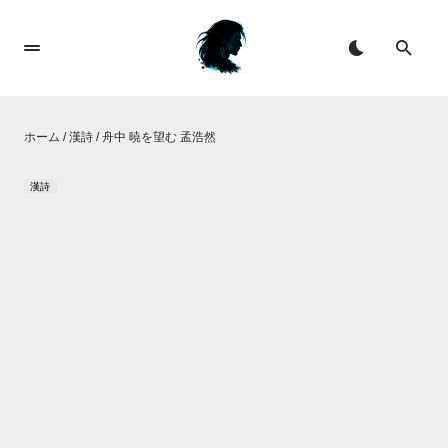
ホーム
/
漢詩
/
舟中 暁を望む 孟浩然
漢詩