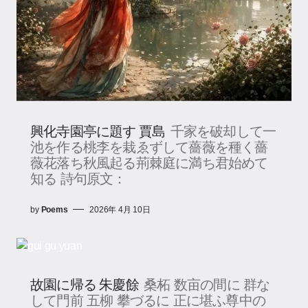
興化寺園亭に題す 賈島
千家を破却して一
池を作る桃李を栽ゑずして薔薇を種く薔
薇花落ち秋風起る荊棘庭に満ち君始めて
知る 詩句原文：
by
Poems
2026年 4月 10日
故園に帰る 朱慶餘
桑柘 数亩の間に 群な
して門前 五柳 攀づるに 正に堪ふ尊中の