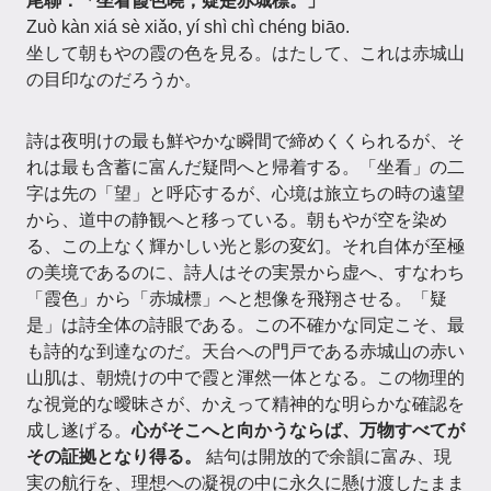
尾聯：「坐看霞色曉，疑是赤城標。」
Zuò kàn xiá sè xiǎo, yí shì chì chéng biāo.
坐して朝もやの霞の色を見る。はたして、これは赤城山
の目印なのだろうか。
詩は夜明けの最も鮮やかな瞬間で締めくくられるが、そ
れは最も含蓄に富んだ疑問へと帰着する。「坐看」の二
字は先の「望」と呼応するが、心境は旅立ちの時の遠望
から、道中の静観へと移っている。朝もやが空を染め
る、この上なく輝かしい光と影の変幻。それ自体が至極
の美境であるのに、詩人はその実景から虚へ、すなわち
「霞色」から「赤城標」へと想像を飛翔させる。「疑
是」は詩全体の詩眼である。この不確かな同定こそ、最
も詩的な到達なのだ。天台への門戸である赤城山の赤い
山肌は、朝焼けの中で霞と渾然一体となる。この物理的
な視覚的な曖昧さが、かえって精神的な明らかな確認を
成し遂げる。
心がそこへと向かうならば、万物すべてが
その証拠となり得る。
結句は開放的で余韻に富み、現
実の航行を、理想への凝視の中に永久に懸け渡したまま