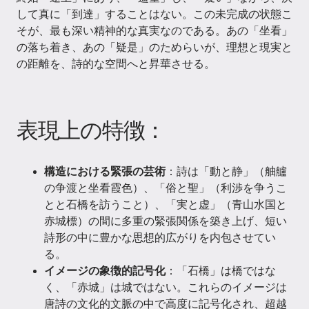
して真に「到達」することはない。この未完成の状態こ
そが、最も深い精神的な真実なのである。あの「坐看」
の落ち着き、あの「疑是」のためらいが、理想と現実と
の距離を、詩的な空間へと昇華させる。
表現上の特徴：
構造における緊張の芸術
：詩は「動と静」（舳艫
の争渡と坐看霞色）、「俗と聖」（利渉を争うこ
とと石橋を訪うこと）、「実と虚」（青山水国と
赤城標）の間に多重の緊張関係を築き上げ、短い
詩形の中に豊かな思想的広がりを内包させてい
る。
イメージの象徴的記号化
：「石橋」は橋ではな
く、「赤城」は城ではない。これらのイメージは
唐詩の文化的文脈の中で高度に記号化され、超越