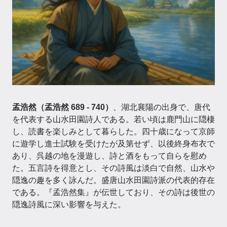
孟浩然（孟浩然 689 - 740）
、湖北襄陽の出身で、唐代
を代表する山水田園詩人である。若い頃は鹿門山に隠棲
し、読書を楽しみとして暮らした。四十歳になって京師
に遊学し進士試験を受けたが及第せず、以後終身布衣で
あり、呉越の地を漫遊し、詩と酒をもって自らを慰め
た。五言詩を得意とし、その詩風は淡白で自然、山水や
隠逸の趣を多く詠んだ。盛唐山水田園詩派の代表的存在
である。『孟浩然集』が伝世しており、その詩は後世の
隠逸詩風に深い影響を与えた。