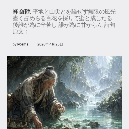
蜂 羅隠
平地と山尖とを論ぜず無限の風光
盡く占めらる百花を採りて蜜と成したる
後誰が為に辛苦し 誰が為に甘からん 詩句
原文：
by
Poems
2026年 4月 25日