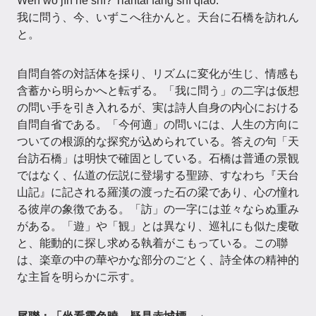
Wèn wǒ jīn hé shì? Tiāntāi fǎng shí qiáo.
我に問う、今、いずこへ往かんと。天台に石橋を訪れん
と。
自問自答の対話体を採り、リズムに変化が生じ、情感も
含蓄から明らかへと転ずる。「我に問う」の二字は仮想
の問い手を引き入れるが、実は詩人自身の内心における
自問自省である。「今何適」の問いには、人生の方向に
ついての根源的な探究が込められている。答えの句「天
台訪石橋」は明快で確固としている。石橋は普通の景観
ではなく、仏道の伝説に登場する聖跡、すなわち『天台
山記』に記される羅漢の渡った石の梁であり、心の憧れ
る彼岸の象徴である。「訪」の一字には並々ならぬ重み
がある。「遊」や「観」とは異なり、巡礼にも似た虔敬
と、能動的に探し求める執着がこもっている。この聯
は、楽章の中の華やかな部分のごとく、詩全体の精神的
な主旨を明らかに示す。