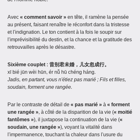
Avec
« comment savoir »
en tête, il ramène la pensée
au présent, faisant renaître le réconfort dans la tristesse
et l'indignation. Le ton contient à la fois le soupir sur
l'imprévisibilité du destin, et la chance et la gratitude des
retrouvailles après le désastre.
Sixième couplet : 昔别君未婚，儿女忽成行。
xī bié jūn wèi hūn, ér nǚ hū chéng háng.
Jadis, en partant, vous n'étiez pas marié ; Fils et filles,
soudain, forment une rangée.
Par le contraste de détail de
« pas marié »
à
« forment
une rangée »
, à côté de la disparition de la vie (
« moitié
fantômes »
), il juxtapose la continuation de la vie (
«
soudain, une rangée »
), voyant la vitalité dans
l'impermanence, touchant la chaleur dans l'usure du