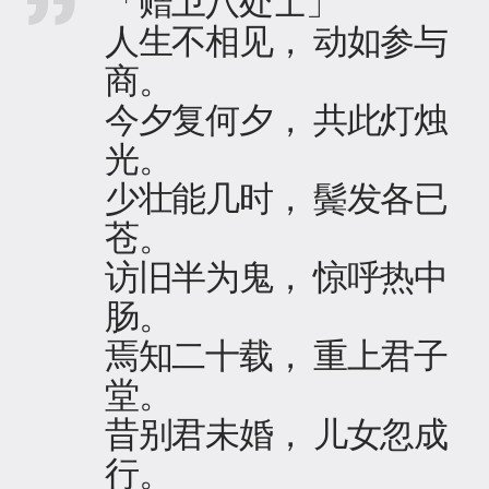
「赠卫八处士」
人生不相见， 动如参与
商。
今夕复何夕， 共此灯烛
光。
少壮能几时， 鬓发各已
苍。
访旧半为鬼， 惊呼热中
肠。
焉知二十载， 重上君子
堂。
昔别君未婚， 儿女忽成
行。