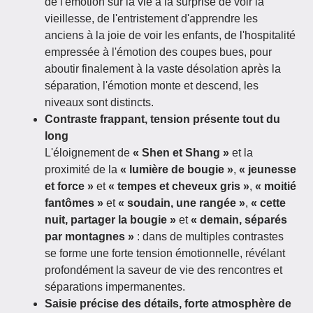
de l'émotion sur la vie à la surprise de voir la
vieillesse, de l'entristement d'apprendre les
anciens à la joie de voir les enfants, de l'hospitalité
empressée à l'émotion des coupes bues, pour
aboutir finalement à la vaste désolation après la
séparation, l'émotion monte et descend, les
niveaux sont distincts.
Contraste frappant, tension présente tout du
long
L'éloignement de
« Shen et Shang »
et la
proximité de la
« lumière de bougie »
,
« jeunesse
et force »
et
« tempes et cheveux gris »
,
« moitié
fantômes »
et
« soudain, une rangée »
,
« cette
nuit, partager la bougie »
et
« demain, séparés
par montagnes »
: dans de multiples contrastes
se forme une forte tension émotionnelle, révélant
profondément la saveur de vie des rencontres et
séparations impermanentes.
Saisie précise des détails, forte atmosphère de