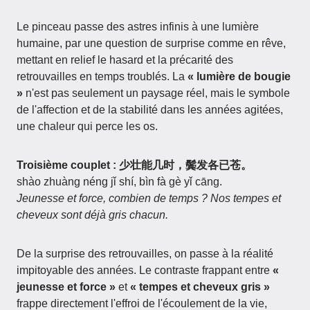
Le pinceau passe des astres infinis à une lumière
humaine, par une question de surprise comme en rêve,
mettant en relief le hasard et la précarité des
retrouvailles en temps troublés. La
« lumière de bougie
»
n'est pas seulement un paysage réel, mais le symbole
de l'affection et de la stabilité dans les années agitées,
une chaleur qui perce les os.
Troisième couplet : 少壮能几时，鬓发各已苍。
shào zhuàng néng jǐ shí, bìn fà gè yǐ cāng.
Jeunesse et force, combien de temps ? Nos tempes et
cheveux sont déjà gris chacun.
De la surprise des retrouvailles, on passe à la réalité
impitoyable des années. Le contraste frappant entre
«
jeunesse et force »
et
« tempes et cheveux gris »
frappe directement l'effroi de l'écoulement de la vie,