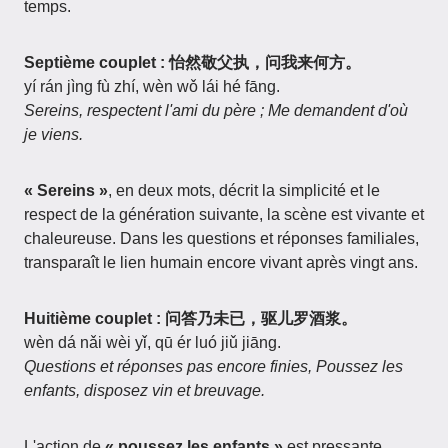
temps.
Septième couplet : 怡然敬父执，问我来何方。
yí rán jìng fù zhí, wèn wǒ lái hé fāng.
Sereins, respectent l'ami du père ; Me demandent d'où
je viens.
« Sereins »
, en deux mots, décrit la simplicité et le
respect de la génération suivante, la scène est vivante et
chaleureuse. Dans les questions et réponses familiales,
transparaît le lien humain encore vivant après vingt ans.
Huitième couplet : 问答乃未已，驱儿罗酒浆。
wèn dá nǎi wèi yǐ, qū ér luó jiǔ jiāng.
Questions et réponses pas encore finies, Poussez les
enfants, disposez vin et breuvage.
L'action de
« poussez les enfants »
est pressante,