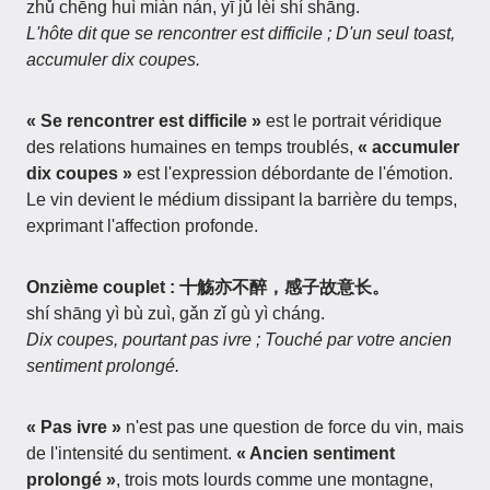
zhǔ chēng huì miàn nán, yī jǔ lèi shí shāng.
L'hôte dit que se rencontrer est difficile ; D'un seul toast,
accumuler dix coupes.
« Se rencontrer est difficile »
est le portrait véridique
des relations humaines en temps troublés,
« accumuler
dix coupes »
est l'expression débordante de l'émotion.
Le vin devient le médium dissipant la barrière du temps,
exprimant l'affection profonde.
Onzième couplet : 十觞亦不醉，感子故意长。
shí shāng yì bù zuì, gǎn zǐ gù yì cháng.
Dix coupes, pourtant pas ivre ; Touché par votre ancien
sentiment prolongé.
« Pas ivre »
n'est pas une question de force du vin, mais
de l'intensité du sentiment.
« Ancien sentiment
prolongé »
, trois mots lourds comme une montagne,