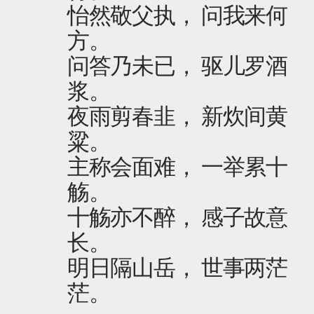
怡然敬父执， 问我来何
方。
问答乃未已， 驱儿罗酒
浆。
夜雨剪春韭， 新炊间黄
粱。
主称会面难， 一举累十
觞。
十觞亦不醉， 感子故意
长。
明日隔山岳， 世事两茫
茫。