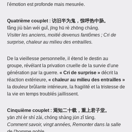
l'émotion est profonde mais mesurée.
Quatrième couplet : 访旧半为鬼，惊呼热中肠。
fǎng jiù bàn wéi guǐ, jīng hū rè zhōng cháng.
Visiter les anciens, moitié devenus fantômes ; Cri de
surprise, chaleur au milieu des entrailles.
De la vieillesse personnelle, il étend le destin au
groupe, révélant la privation cruelle de la survie d'une
génération par la guerre.
« Cri de surprise »
décrit la
réaction extérieure,
« chaleur au milieu des entrailles »
la douleur brûlante intérieure, la fragilité et la tristesse de
la vie en temps troublés jaillissent.
Cinquième couplet : 焉知二十载，重上君子堂。
yān zhī èr shí zài, chóng shàng jūn zǐ táng.
Comment savoir, vingt années, Remonter dans la salle
de l'homme noble.