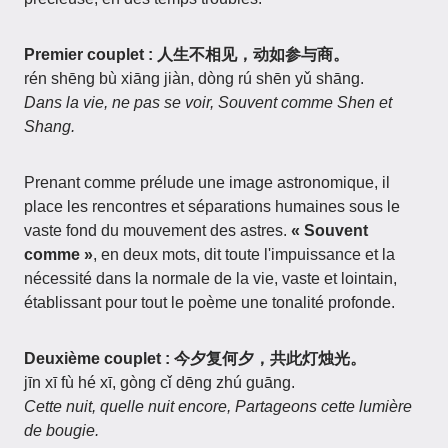
Premier couplet : 人生不相见，动如参与商。
rén shēng bù xiāng jiàn, dòng rú shēn yǔ shāng.
Dans la vie, ne pas se voir, Souvent comme Shen et
Shang.
Prenant comme prélude une image astronomique, il
place les rencontres et séparations humaines sous le
vaste fond du mouvement des astres.
« Souvent
comme »
, en deux mots, dit toute l'impuissance et la
nécessité dans la normale de la vie, vaste et lointain,
établissant pour tout le poème une tonalité profonde.
Deuxième couplet : 今夕复何夕，共此灯烛光。
jīn xī fù hé xī, gòng cǐ dēng zhú guāng.
Cette nuit, quelle nuit encore, Partageons cette lumière
de bougie.