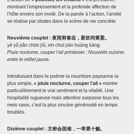
montrant l'empressement et la profonde affection de
l'hôte envers son invité. De la parole à l'action, l'amitié
se réalise par strates dans la scène de vie concrète.
Neuvième couplet : 夜雨剪春韭，新炊间黄粱。
yè yǔ jiǎn chūn jiǔ, xīn chuī jiān huáng liáng.
Pluie nocturne, couper l'ail printanier ; Nouvelle cuisine,
entre le millet jaune.
Introduisant dans le poème la nourriture paysanne la
plus simple,
« pluie nocturne, couper l'ail »
montre
particulièrement le vrai sentiment et la vitalité. Une
hospitalité rugueuse mais attentive surpasse tous les
mets rares, c'est la plus sincère générosité en temps
troublés.
Dixième couplet : 主称会面难，一举累十觞。