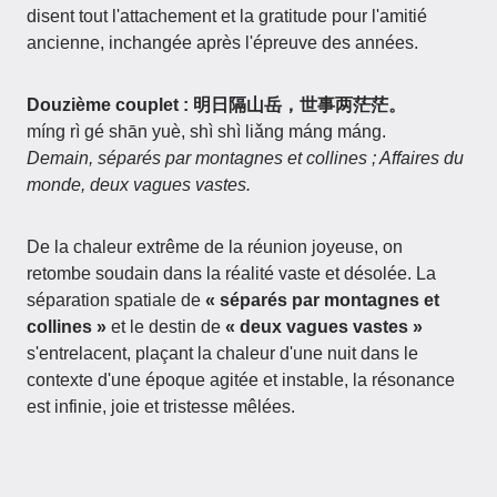
disent tout l'attachement et la gratitude pour l'amitié
ancienne, inchangée après l'épreuve des années.
Douzième couplet : 明日隔山岳，世事两茫茫。
míng rì gé shān yuè, shì shì liǎng máng máng.
Demain, séparés par montagnes et collines ; Affaires du
monde, deux vagues vastes.
De la chaleur extrême de la réunion joyeuse, on
retombe soudain dans la réalité vaste et désolée. La
séparation spatiale de
« séparés par montagnes et
collines »
et le destin de
« deux vagues vastes »
s'entrelacent, plaçant la chaleur d'une nuit dans le
contexte d'une époque agitée et instable, la résonance
est infinie, joie et tristesse mêlées.