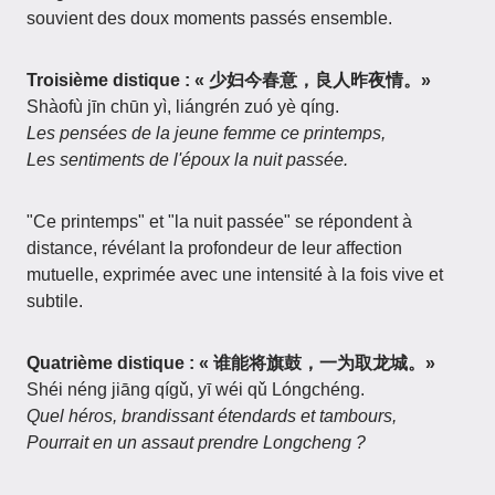
souvient des doux moments passés ensemble.
Troisième distique : « 少妇今春意，良人昨夜情。»
Shàofù jīn chūn yì, liángrén zuó yè qíng.
Les pensées de la jeune femme ce printemps,
Les sentiments de l'époux la nuit passée.
"Ce printemps" et "la nuit passée" se répondent à
distance, révélant la profondeur de leur affection
mutuelle, exprimée avec une intensité à la fois vive et
subtile.
Quatrième distique : « 谁能将旗鼓，一为取龙城。»
Shéi néng jiāng qígǔ, yī wéi qǔ Lóngchéng.
Quel héros, brandissant étendards et tambours,
Pourrait en un assaut prendre Longcheng ?