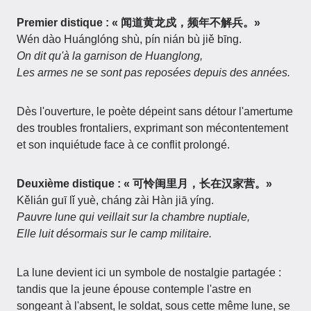
Premier distique : « 闻道黄龙戍，频年不解兵。»
Wén dào Huánglóng shù, pín nián bù jiě bīng.
On dit qu'à la garnison de Huanglong,
Les armes ne se sont pas reposées depuis des années.
Dès l'ouverture, le poète dépeint sans détour l'amertume
des troubles frontaliers, exprimant son mécontentement
et son inquiétude face à ce conflit prolongé.
Deuxième distique : « 可怜闺里月，长在汉家营。»
Kělián guī lǐ yuè, cháng zài Hàn jiā yíng.
Pauvre lune qui veillait sur la chambre nuptiale,
Elle luit désormais sur le camp militaire.
La lune devient ici un symbole de nostalgie partagée :
tandis que la jeune épouse contemple l'astre en
songeant à l'absent, le soldat, sous cette même lune, se