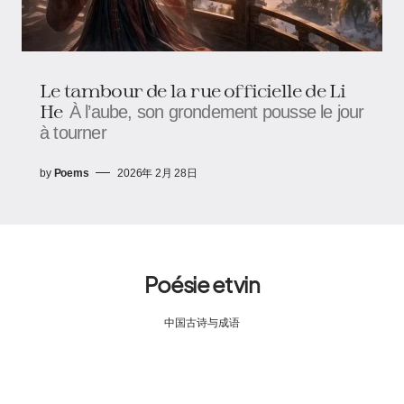
Le tambour de la rue officielle de Li
He
À l’aube, son grondement pousse le jour
à tourner
by
Poems
2026年 2月 28日
Poésie et vin
中国古诗与成语