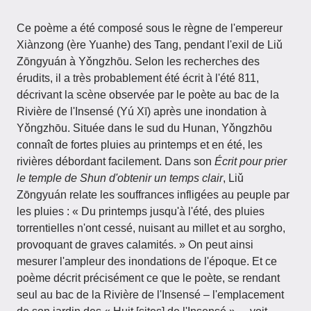
Ce poème a été composé sous le règne de l'empereur
Xiànzong (ère Yuanhe) des Tang, pendant l'exil de Liǔ
Zōngyuán à Yǒngzhōu. Selon les recherches des
érudits, il a très probablement été écrit à l'été 811,
décrivant la scène observée par le poète au bac de la
Rivière de l'Insensé (Yú Xī) après une inondation à
Yǒngzhōu. Située dans le sud du Hunan, Yǒngzhōu
connaît de fortes pluies au printemps et en été, les
rivières débordant facilement. Dans son
Écrit pour prier
le temple de Shun d'obtenir un temps clair
, Liǔ
Zōngyuán relate les souffrances infligées au peuple par
les pluies : « Du printemps jusqu'à l'été, des pluies
torrentielles n'ont cessé, nuisant au millet et au sorgho,
provoquant de graves calamités. » On peut ainsi
mesurer l'ampleur des inondations de l'époque. Et ce
poème décrit précisément ce que le poète, se rendant
seul au bac de la Rivière de l'Insensé – l'emplacement