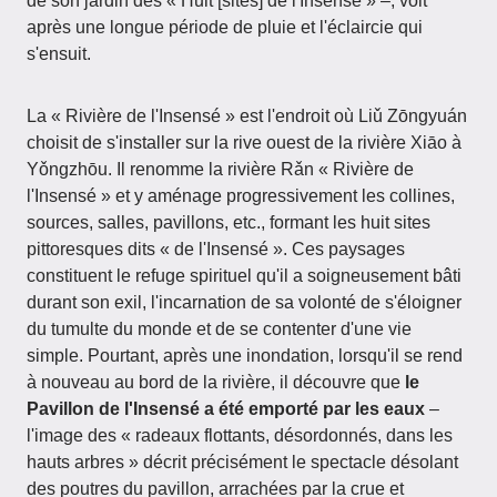
de son jardin des « Huit [sites] de l'Insensé » –, voit
après une longue période de pluie et l'éclaircie qui
s'ensuit.
La « Rivière de l'Insensé » est l'endroit où Liǔ Zōngyuán
choisit de s'installer sur la rive ouest de la rivière Xiāo à
Yǒngzhōu. Il renomme la rivière Rǎn « Rivière de
l'Insensé » et y aménage progressivement les collines,
sources, salles, pavillons, etc., formant les huit sites
pittoresques dits « de l'Insensé ». Ces paysages
constituent le refuge spirituel qu'il a soigneusement bâti
durant son exil, l'incarnation de sa volonté de s'éloigner
du tumulte du monde et de se contenter d'une vie
simple. Pourtant, après une inondation, lorsqu'il se rend
à nouveau au bord de la rivière, il découvre que
le
Pavillon de l'Insensé a été emporté par les eaux
–
l'image des « radeaux flottants, désordonnés, dans les
hauts arbres » décrit précisément le spectacle désolant
des poutres du pavillon, arrachées par la crue et