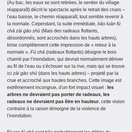
(Au bac, les eaux se sont retirées, le sentier du village
réapparaît) décrit le spectacle après le retrait des crues –
l'eau baisse, le chemin réapparaît, tout semble revenir à
la normale. Cependant, la suite immédiate,
liáo luàn fú
chá zài gāo shù
(Mais des radeaux flottants,
désordonnés, sont accrochés dans les hauts arbres),
brise complètement cette impression de « retour à la
normale ».
Fú chá
(radeaux flottants) désigne le bois
charrié par l'inondation, qui devrait normalement dériver
au fil de l'eau ou s'échouer sur la rive, mais qui se trouve
ici
zài gāo shù
(dans les hauts arbres) – projeté par la
crue et accroché aux hautes branches. Cette image est
extrêmement incongrue, d'un fort impact visuel :
les
arbres ne devraient pas porter de radeaux, les
radeaux ne devraient pas être en hauteur
, cette vision
contraire à la raison témoigne de la violence de
l'inondation.