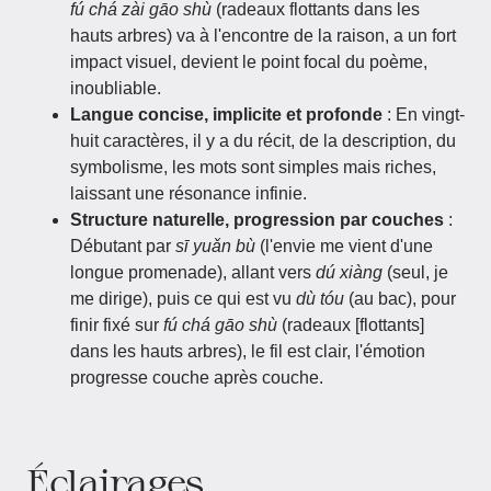
fú chá zài gāo shù
(radeaux flottants dans les
hauts arbres) va à l'encontre de la raison, a un fort
impact visuel, devient le point focal du poème,
inoubliable.
Langue concise, implicite et profonde
: En vingt-
huit caractères, il y a du récit, de la description, du
symbolisme, les mots sont simples mais riches,
laissant une résonance infinie.
Structure naturelle, progression par couches
:
Débutant par
sī yuǎn bù
(l'envie me vient d'une
longue promenade), allant vers
dú xiàng
(seul, je
me dirige), puis ce qui est vu
dù tóu
(au bac), pour
finir fixé sur
fú chá gāo shù
(radeaux [flottants]
dans les hauts arbres), le fil est clair, l'émotion
progresse couche après couche.
Éclairages