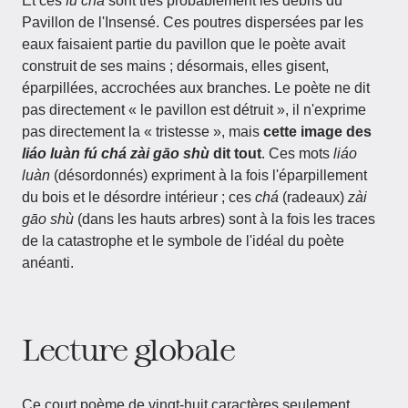
Et ces
fú chá
sont très probablement les débris du
Pavillon de l'Insensé. Ces poutres dispersées par les
eaux faisaient partie du pavillon que le poète avait
construit de ses mains ; désormais, elles gisent,
éparpillées, accrochées aux branches. Le poète ne dit
pas directement « le pavillon est détruit », il n'exprime
pas directement la « tristesse », mais
cette image des
liáo luàn fú chá zài gāo shù
dit tout
. Ces mots
liáo
luàn
(désordonnés) expriment à la fois l'éparpillement
du bois et le désordre intérieur ; ces
chá
(radeaux)
zài
gāo shù
(dans les hauts arbres) sont à la fois les traces
de la catastrophe et le symbole de l'idéal du poète
anéanti.
Lecture globale
Ce court poème de vingt-huit caractères seulement