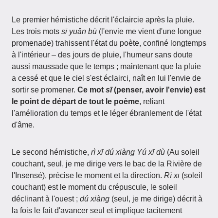
Le premier hémistiche décrit l'éclaircie après la pluie.
Les trois mots
sī yuǎn bù
(l'envie me vient d'une longue
promenade) trahissent l'état du poète, confiné longtemps
à l'intérieur – des jours de pluie, l'humeur sans doute
aussi maussade que le temps ; maintenant que la pluie
a cessé et que le ciel s'est éclairci, naît en lui l'envie de
sortir se promener.
Ce mot
sī
(penser, avoir l'envie) est
le point de départ de tout le poème
, reliant
l'amélioration du temps et le léger ébranlement de l'état
d'âme.
Le second hémistiche,
rì xī dú xiàng Yú xī dù
(Au soleil
couchant, seul, je me dirige vers le bac de la Rivière de
l'Insensé), précise le moment et la direction.
Rì xī
(soleil
couchant) est le moment du crépuscule, le soleil
déclinant à l'ouest ;
dú xiàng
(seul, je me dirige) décrit à
la fois le fait d'avancer seul et implique tacitement