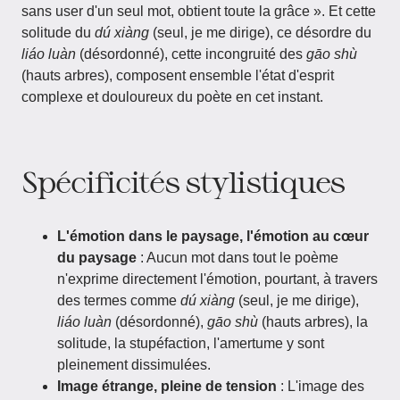
sans user d'un seul mot, obtient toute la grâce ». Et cette
solitude du
dú xiàng
(seul, je me dirige), ce désordre du
liáo luàn
(désordonné), cette incongruité des
gāo shù
(hauts arbres), composent ensemble l'état d'esprit
complexe et douloureux du poète en cet instant.
Spécificités stylistiques
L'émotion dans le paysage, l'émotion au cœur
du paysage
: Aucun mot dans tout le poème
n'exprime directement l'émotion, pourtant, à travers
des termes comme
dú xiàng
(seul, je me dirige),
liáo luàn
(désordonné),
gāo shù
(hauts arbres), la
solitude, la stupéfaction, l'amertume y sont
pleinement dissimulées.
Image étrange, pleine de tension
: L'image des