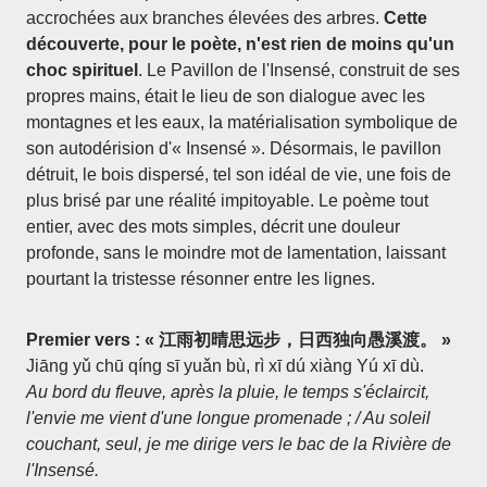
accrochées aux branches élevées des arbres.
Cette
découverte, pour le poète, n'est rien de moins qu'un
choc spirituel
. Le Pavillon de l'Insensé, construit de ses
propres mains, était le lieu de son dialogue avec les
montagnes et les eaux, la matérialisation symbolique de
son autodérision d'« Insensé ». Désormais, le pavillon
détruit, le bois dispersé, tel son idéal de vie, une fois de
plus brisé par une réalité impitoyable. Le poème tout
entier, avec des mots simples, décrit une douleur
profonde, sans le moindre mot de lamentation, laissant
pourtant la tristesse résonner entre les lignes.
Premier vers : « 江雨初晴思远步，日西独向愚溪渡。 »
Jiāng yǔ chū qíng sī yuǎn bù, rì xī dú xiàng Yú xī dù.
Au bord du fleuve, après la pluie, le temps s'éclaircit,
l'envie me vient d'une longue promenade ; / Au soleil
couchant, seul, je me dirige vers le bac de la Rivière de
l'Insensé.