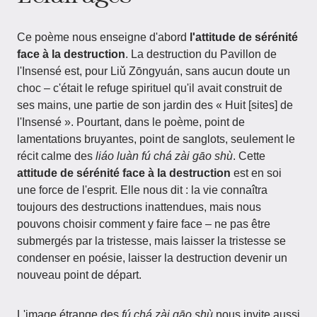
Ce poème nous enseigne d'abord
l'attitude de sérénité
face à la destruction
. La destruction du Pavillon de
l'Insensé est, pour Liǔ Zōngyuán, sans aucun doute un
choc – c'était le refuge spirituel qu'il avait construit de
ses mains, une partie de son jardin des « Huit [sites] de
l'Insensé ». Pourtant, dans le poème, point de
lamentations bruyantes, point de sanglots, seulement le
récit calme des
liáo luàn fú chá zài gāo shù
. Cette
attitude de sérénité face à la destruction
est en soi
une force de l'esprit. Elle nous dit : la vie connaîtra
toujours des destructions inattendues, mais nous
pouvons choisir comment y faire face – ne pas être
submergés par la tristesse, mais laisser la tristesse se
condenser en poésie, laisser la destruction devenir un
nouveau point de départ.
L'image étrange des
fú chá zài gāo shù
nous invite aussi