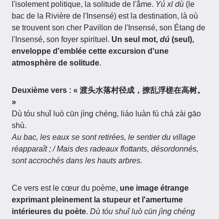
l'isolement politique, la solitude de l'âme.
Yú xī dù
(le
bac de la Rivière de l'Insensé) est la destination, là où
se trouvent son cher Pavillon de l'Insensé, son Étang de
l'Insensé, son foyer spirituel.
Un seul mot,
dú
(seul),
enveloppe d'emblée cette excursion d'une
atmosphère de solitude
.
Deuxième vers : « 渡头水落村径成，撩乱浮槎在高树。
»
Dù tóu shuǐ luò cūn jìng chéng, liáo luàn fú chá zài gāo
shù.
Au bac, les eaux se sont retirées, le sentier du village
réapparaît ; / Mais des radeaux flottants, désordonnés,
sont accrochés dans les hauts arbres.
Ce vers est le cœur du poème,
une image étrange
exprimant pleinement la stupeur et l'amertume
intérieures du poète
.
Dù tóu shuǐ luò cūn jìng chéng