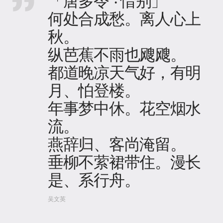
「唐多令 · 惜别」
何处合成愁。离人心上
秋。
纵芭蕉不雨也飕飕。
都道晚凉天气好，有明
月、怕登楼。
年事梦中休。花空烟水
流。
燕辞归、客尚淹留。
垂柳不萦裙带住。漫长
是、系行舟。
吴文英