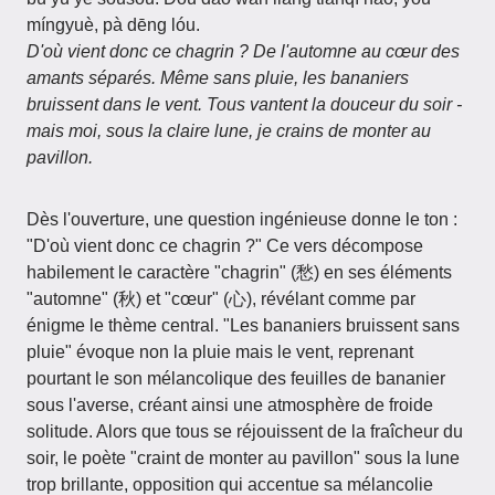
míngyuè, pà dēng lóu.
D'où vient donc ce chagrin ? De l'automne au cœur des
amants séparés. Même sans pluie, les bananiers
bruissent dans le vent. Tous vantent la douceur du soir -
mais moi, sous la claire lune, je crains de monter au
pavillon.
Dès l'ouverture, une question ingénieuse donne le ton :
"D'où vient donc ce chagrin ?" Ce vers décompose
habilement le caractère "chagrin" (愁) en ses éléments
"automne" (秋) et "cœur" (心), révélant comme par
énigme le thème central. "Les bananiers bruissent sans
pluie" évoque non la pluie mais le vent, reprenant
pourtant le son mélancolique des feuilles de bananier
sous l'averse, créant ainsi une atmosphère de froide
solitude. Alors que tous se réjouissent de la fraîcheur du
soir, le poète "craint de monter au pavillon" sous la lune
trop brillante, opposition qui accentue sa mélancolie