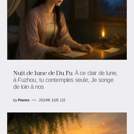
Nuit de lune de Du Fu
À ce clair de lune,
à Fuzhou, tu contemples seule, Je songe
de loin à nos
by
Poems
2024年 10月 1日