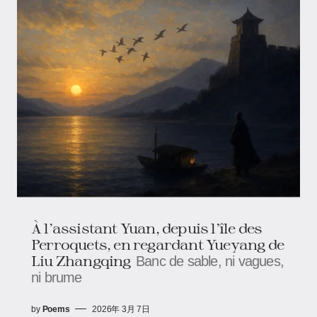
À l’assistant Yuan, depuis l’île des
Perroquets, en regardant Yueyang de
Liu Zhangqing
Banc de sable, ni vagues,
ni brume
by
Poems
2026年 3月 7日