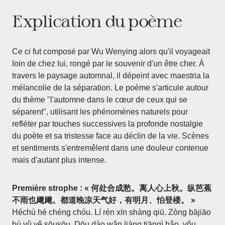
Explication du poème
Ce
ci
fut composé par Wu Wenying alors qu'il voyageait
loin de chez lui, rongé par le souvenir d'un être cher. À
travers le paysage automnal, il dépeint avec maestria la
mélancolie de la séparation. Le poème s'articule autour
du thème "l'automne dans le cœur de ceux qui se
séparent", utilisant les phénomènes naturels pour
refléter par touches successives la profonde nostalgie
du poète et sa tristesse face au déclin de la vie. Scènes
et sentiments s'entremêlent dans une douleur contenue
mais d'autant plus intense.
Première strophe :
« 何处合成愁。离人心上秋。纵芭蕉
不雨也飕飕。都道晚凉天气好，有明月、怕登楼。 »
Héchù hé chéng chóu. Lí rén xīn shàng qiū. Zòng bājiāo
bù yǔ yě sōusōu. Dōu dào wǎn liáng tiānqì hǎo, yǒu