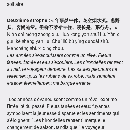
solitaire.
Deuxième strophe :
« 年事梦中休。花空烟水流。燕辞
归、客尚淹留。垂柳不萦裙带住。漫长是、系行舟。 »
Nián shì mèng zhōng xiū. Huā kōng yān shuǐ liú. Yàn cí
guī, kè shàng yān liú. Chuí liǔ bù yíng qúndài zhù.
Màncháng shì, xì xíng zhōu.
Les années s'évanouissent comme un rêve. Fleurs
fanées, fumée et eau s'écoulent. Les hirondelles rentrent
au nid, le voyageur demeure. Les saules pleureurs ne
retiennent plus les rubans de sa robe, mais semblent
enlacer éternellement ma barque errante.
"Les années s'évanouissent comme un rêve" exprime
l'irréalité du passé. Fleurs fanées et eaux fuyantes
symbolisent la jeunesse disparue et les sentiments qui
s'éloignent. "Les hirondelles rentrent" marque le
changement de saison, tandis que "le voyageur