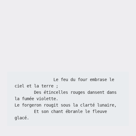
                Le feu du four embrase le 
ciel et la terre ;
        Des étincelles rouges dansent dans 
la fumée violette.
Le forgeron rougit sous la clarté lunaire,
        Et son chant ébranle le fleuve 
glacé.