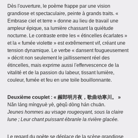
Dès l'ouverture, le poème frappe par une vision
grandiose et spectaculaire, peinte à grands traits. «
Embrase ciel et terre » donne au lieu de travail une
ampleur épique, sa lumière chassant la quiétude
nocturne. Le contraste entre les « étincelles écarlates »
et la « fumée violette » est extrêmement vif, créant une
tension dynamique. Le verbe « dansent fougueusement
» décrit non seulement le jaillissement réel des
étincelles, mais exprime aussi l'effervescence de la
vitalité et de la passion du labeur, tissant lumière,
couleur, fumée et feu en une toile bouillonnante.
Deuxième couplet : « 赧郎明月夜，歌曲动寒川。 »
Nǎn láng míngyuè yè, gēqǔ dòng hán chuān.
Jeunes hommes au visage rougeoyant, sous la claire
lune ; Leur chant puissant ébranle la rivière glacée.
Le regard du poète se déplace de la scène grandiose