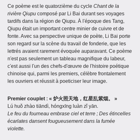
Ce poème est le quatorzième du cycle
Chant de la
rivière Qiupu
composé par Li Bai durant ses voyages
tardifs dans la région de Qiupu. À l'époque des Tang,
Qiupu était un important centre minier de cuivre et de
fonte. Avec sa perspective unique de poète, Li Bai porte
son regard sur la scène du travail de fonderie, que les
lettrés avaient rarement évoquée auparavant. Ce poème
n'est pas seulement un tableau magnifique du labeur,
c'est aussi l'un des chefs-d'œuvre de l'histoire poétique
chinoise qui, parmi les premiers, célèbre frontalement
les ouvriers et réussit à poeticiser leur image.
Premier couplet : « 炉火照天地，红星乱紫烟。 »
Lú huǒ zhào tiāndì, hóngxīng luàn zǐ yān.
Le feu du fourneau embrase ciel et terre ; Des étincelles
écarlates dansent fougueusement dans la fumée
violette.