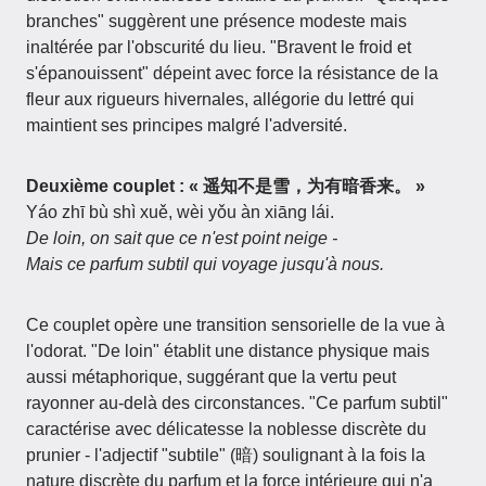
branches" suggèrent une présence modeste mais
inaltérée par l'obscurité du lieu. "Bravent le froid et
s'épanouissent" dépeint avec force la résistance de la
fleur aux rigueurs hivernales, allégorie du lettré qui
maintient ses principes malgré l'adversité.
Deuxième couplet : « 遥知不是雪，为有暗香来。 »
Yáo zhī bù shì xuě, wèi yǒu àn xiāng lái.
De loin, on sait que ce n'est point neige -
Mais ce parfum subtil qui voyage jusqu'à nous.
Ce couplet opère une transition sensorielle de la vue à
l'odorat. "De loin" établit une distance physique mais
aussi métaphorique, suggérant que la vertu peut
rayonner au-delà des circonstances. "Ce parfum subtil"
caractérise avec délicatesse la noblesse discrète du
prunier - l'adjectif "subtile" (暗) soulignant à la fois la
nature discrète du parfum et la force intérieure qui n'a