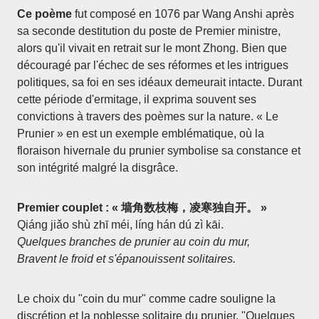
Ce poème
fut composé en 1076 par Wang Anshi après
sa seconde destitution du poste de Premier ministre,
alors qu'il vivait en retrait sur le mont Zhong. Bien que
découragé par l'échec de ses réformes et les intrigues
politiques, sa foi en ses idéaux demeurait intacte. Durant
cette période d'ermitage, il exprima souvent ses
convictions à travers des poèmes sur la nature. « Le
Prunier » en est un exemple emblématique, où la
floraison hivernale du prunier symbolise sa constance et
son intégrité malgré la disgrâce.
Premier couplet : « 墙角数枝梅，凌寒独自开。 »
Qiáng jiǎo shù zhī méi, líng hán dú zì kāi.
Quelques branches de prunier au coin du mur,
Bravent le froid et s'épanouissent solitaires.
Le choix du "coin du mur" comme cadre souligne la
discrétion et la noblesse solitaire du prunier. "Quelques