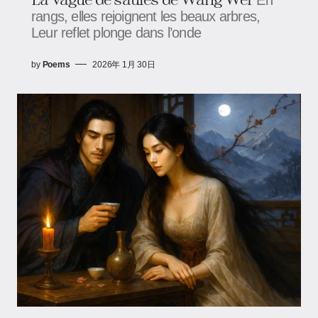
rangs, elles rejoignent les beaux arbres,
Leur reflet plonge dans l’onde
by
Poems
2026年 1月 30日