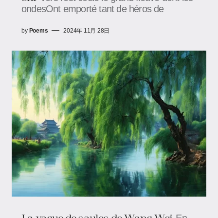
ondesOnt emporté tant de héros de
by
Poems
2024年 11月 28日
La vague de saules de Wang Wei
En