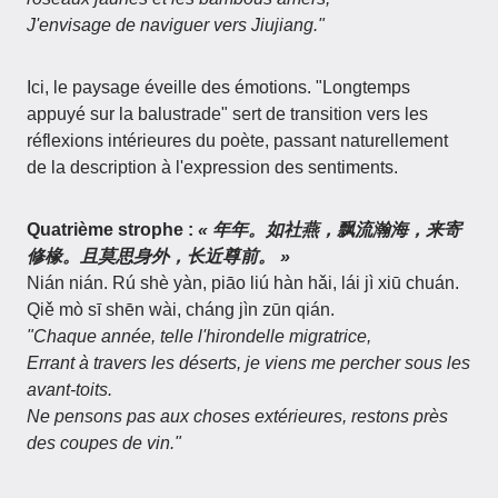
J'envisage de naviguer vers Jiujiang."
Ici, le paysage éveille des émotions. "Longtemps
appuyé sur la balustrade" sert de transition vers les
réflexions intérieures du poète, passant naturellement
de la description à l'expression des sentiments.
Quatrième strophe :
« 年年。如社燕，飘流瀚海，来寄
修椽。且莫思身外，长近尊前。 »
Nián nián. Rú shè yàn, piāo liú hàn hǎi, lái jì xiū chuán.
Qiě mò sī shēn wài, cháng jìn zūn qián.
"Chaque année, telle l'hirondelle migratrice,
Errant à travers les déserts, je viens me percher sous les
avant-toits.
Ne pensons pas aux choses extérieures, restons près
des coupes de vin."