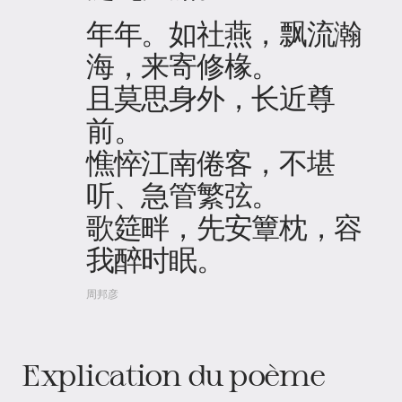
年年。如社燕，飘流瀚
海，来寄修椽。
且莫思身外，长近尊
前。
憔悴江南倦客，不堪
听、急管繁弦。
歌筵畔，先安簟枕，容
我醉时眠。
周邦彦
Explication du poème