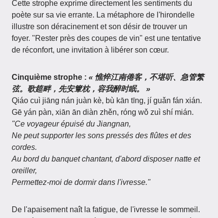
Cette strophe exprime directement les sentiments du
poète sur sa vie errante. La métaphore de l'hirondelle
illustre son déracinement et son désir de trouver un
foyer. "Rester près des coupes de vin" est une tentative
de réconfort, une invitation à libérer son cœur.
Cinquième strophe :
« 憔悴江南倦客，不堪听、急管繁
弦。歌筵畔，先安簟枕，容我醉时眠。 »
Qiáo cuì jiāng nán juàn kè, bù kān tīng, jí guǎn fán xián.
Gē yán pàn, xiān ān diàn zhěn, róng wǒ zuì shí mián.
"Ce voyageur épuisé du Jiangnan,
Ne peut supporter les sons pressés des flûtes et des
cordes.
Au bord du banquet chantant, d'abord disposer natte et
oreiller,
Permettez-moi de dormir dans l'ivresse."
De l'apaisement naît la fatigue, de l'ivresse le sommeil.