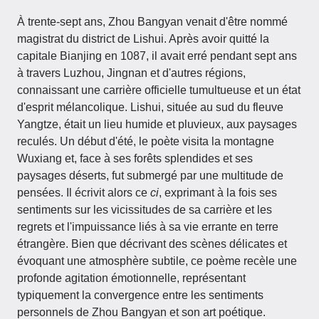
À trente-sept ans, Zhou Bangyan venait d'être nommé
magistrat du district de Lishui. Après avoir quitté la
capitale Bianjing en 1087, il avait erré pendant sept ans
à travers Luzhou, Jingnan et d'autres régions,
connaissant une carrière officielle tumultueuse et un état
d'esprit mélancolique. Lishui, située au sud du fleuve
Yangtze, était un lieu humide et pluvieux, aux paysages
reculés. Un début d'été, le poète visita la montagne
Wuxiang et, face à ses forêts splendides et ses
paysages déserts, fut submergé par une multitude de
pensées. Il écrivit alors ce
ci
, exprimant à la fois ses
sentiments sur les vicissitudes de sa carrière et les
regrets et l'impuissance liés à sa vie errante en terre
étrangère. Bien que décrivant des scènes délicates et
évoquant une atmosphère subtile, ce poème recèle une
profonde agitation émotionnelle, représentant
typiquement la convergence entre les sentiments
personnels de Zhou Bangyan et son art poétique.