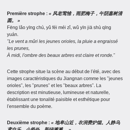
Première strophe :
« 风老莺雏，雨肥梅子，午阴嘉树清
圆。 »
Fēng lǎo yīng chú, yǔ féi méi zǐ, wǔ yīn jiā shù qīng
yuán.
"Le vent a mûri les jeunes orioles, la pluie a engraissé
les prunes,
À midi, l'ombre des beaux arbres est claire et ronde."
Cette strophe situe la scène au début de l'été, avec des
images caractéristiques du Jiangnan comme les "jeunes
orioles", les "prunes" et les "beaux arbres". La
description est minutieuse, lumineuse et naturelle,
établissant une tonalité paisible et esthétique pour
l'ensemble du poème.
Deuxième strophe :
« 地卑山近，衣润费炉烟。人静乌
鸢自乐，小桥外、新绿溅溅。 »