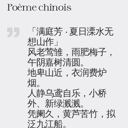
Poème chinois
「满庭芳 · 夏日溧水无
想山作」
风老莺雏，雨肥梅子，
午阴嘉树清圆。
地卑山近，衣润费炉
烟。
人静乌鸢自乐，小桥
外、新绿溅溅。
凭阑久，黄芦苦竹，拟
泛九江船。