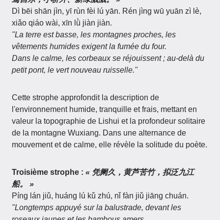
Dì bēi shān jìn, yī rùn fèi lú yān. Rén jìng wū yuān zì lè,
xiǎo qiáo wài, xīn lǜ jiàn jiàn.
"La terre est basse, les montagnes proches, les
vêtements humides exigent la fumée du four.
Dans le calme, les corbeaux se réjouissent ; au-delà du
petit pont, le vert nouveau ruisselle."
Cette strophe approfondit la description de
l'environnement humide, tranquille et frais, mettant en
valeur la topographie de Lishui et la profondeur solitaire
de la montagne Wuxiang. Dans une alternance de
mouvement et de calme, elle révèle la solitude du poète.
Troisième strophe :
« 凭阑久，黄芦苦竹，拟泛九江
船。 »
Píng lán jiǔ, huáng lú kǔ zhú, nǐ fàn jiǔ jiāng chuán.
"Longtemps appuyé sur la balustrade, devant les
roseaux jaunes et les bambous amers,