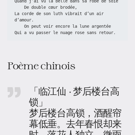
Quand j’ai vu la belle dans sa robe de soie
    De double cœur brodée,
La corde de son luth vibrait d’un air 
d’amour.
    On peut voir encore la lune argentée
Qui a vu passer le nuage rose sans retour.
Poème chinois
「临江仙 · 梦后楼台高
锁」
梦后楼台高锁，酒醒帘
幕低垂。去年春恨却来
时，落花人独立，微雨