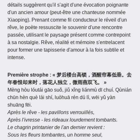
détails suggèrent qu'il s'agit d'une évocation poignante
d'un ancien amour (peut-être une chanteuse nommée
Xiaoping). Prenant comme fil conducteur le réveil d'un
rêve, le poète ressuscite le souvenir d'une rencontre
passée, utilisant le paysage présent comme contrepoint
à sa nostalgie. Rêve, réalité et mémoire s'entrelacent
pour former une tapisserie d'amour à la fois subtile et
intense.
Première strophe : « 梦后楼台高锁，酒醒帘幕低垂。去
年春恨却来时，落花人独立，微雨燕双飞。 »
Mèng hòu lóutái gāo suǒ, jiǔ xǐng liánmù dī chuí. Qùnián
chūn hèn què lái shí, luòhuā rén dú lì, wēi yǔ yàn
shuāng fēi.
Après le rêve - les pavillons verrouillés,
Après l'ivresse - les rideaux lourdement tombants.
Le chagrin printanier de l'an dernier revient :
Sous les fleurs tombantes, un homme seul,