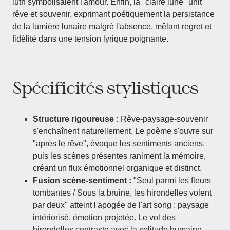
luth symbolisaient l'amour. Enfin, la "claire lune" unit
rêve et souvenir, exprimant poétiquement la persistance
de la lumière lunaire malgré l'absence, mêlant regret et
fidélité dans une tension lyrique poignante.
Spécificités stylistiques
Structure rigoureuse :
Rêve-paysage-souvenir
s'enchaînent naturellement. Le poème s'ouvre sur
"après le rêve", évoque les sentiments anciens,
puis les scènes présentes raniment la mémoire,
créant un flux émotionnel organique et distinct.
Fusion scène-sentiment :
"Seul parmi les fleurs
tombantes / Sous la bruine, les hirondelles volent
par deux" atteint l'apogée de l'art song : paysage
intériorisé, émotion projetée. Le vol des
hirondelles contraste avec la solitude humaine,