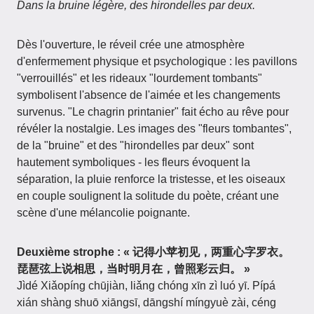
Dans la bruine légère, des hirondelles par deux.
Dès l'ouverture, le réveil crée une atmosphère
d'enfermement physique et psychologique : les pavillons
"verrouillés" et les rideaux "lourdement tombants"
symbolisent l'absence de l'aimée et les changements
survenus. "Le chagrin printanier" fait écho au rêve pour
révéler la nostalgie. Les images des "fleurs tombantes",
de la "bruine" et des "hirondelles par deux" sont
hautement symboliques - les fleurs évoquent la
séparation, la pluie renforce la tristesse, et les oiseaux
en couple soulignent la solitude du poète, créant une
scène d'une mélancolie poignante.
Deuxième strophe : « 记得小苹初见，两重心字罗衣。
琵琶弦上说相思，当时明月在，曾照彩云归。 »
Jìdé Xiǎopíng chūjiàn, liǎng chóng xīn zì luó yī. Pípá
xián shàng shuō xiāngsī, dāngshí míngyuè zài, céng