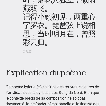
燕双飞。
记得小蘋初见，两重心
字罗衣。琵琶弦上说相
思，当时明月在，曾照
彩云归。
晏几道
Explication du poème
Ce poème lyrique (cí) est l'une des œuvres majeures de
Yan Jidao sous la dynastie des Song du Nord. Bien que
le contexte précis de sa composition ne soit pas
documenté, la profondeur émotionnelle et la finesse des