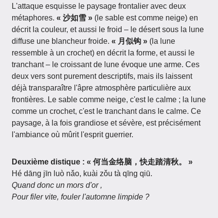
L'attaque esquisse le paysage frontalier avec deux
métaphores.
« 沙如雪 »
(le sable est comme neige) en
décrit la couleur, et aussi le froid – le désert sous la lune
diffuse une blancheur froide.
« 月似钩 »
(la lune
ressemble à un crochet) en décrit la forme, et aussi le
tranchant – le croissant de lune évoque une arme. Ces
deux vers sont purement descriptifs, mais ils laissent
déjà transparaître l'âpre atmosphère particulière aux
frontières. Le sable comme neige, c'est le calme ; la lune
comme un crochet, c'est le tranchant dans le calme. Ce
paysage, à la fois grandiose et sévère, est précisément
l'ambiance où mûrit l'esprit guerrier.
Deuxième distique : « 何当金络脑，快走踏清秋。 »
Hé dāng jīn luò nǎo, kuài zǒu tà qīng qiū.
Quand donc un mors d'or ,
Pour filer vite, fouler l'automne limpide ?