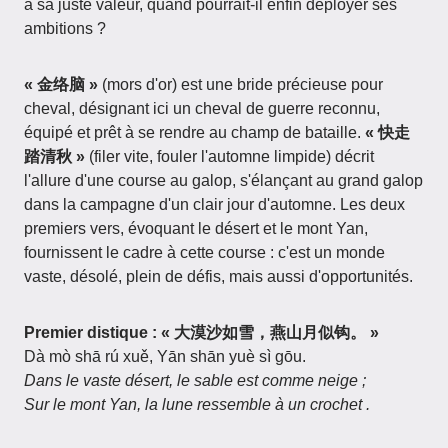
à sa juste valeur, quand pourrait-il enfin déployer ses
ambitions ?
« 金络脑 »
(mors d'or) est une bride précieuse pour
cheval, désignant ici un cheval de guerre reconnu,
équipé et prêt à se rendre au champ de bataille.
« 快走
踏清秋 »
(filer vite, fouler l'automne limpide) décrit
l'allure d'une course au galop, s'élançant au grand galop
dans la campagne d'un clair jour d'automne. Les deux
premiers vers, évoquant le désert et le mont Yan,
fournissent le cadre à cette course : c'est un monde
vaste, désolé, plein de défis, mais aussi d'opportunités.
Premier distique : « 大漠沙如雪，燕山月似钩。 »
Dà mò shā rú xuě, Yān shān yuè sì gōu.
Dans le vaste désert, le sable est comme neige ;
Sur le mont Yan, la lune ressemble à un crochet .