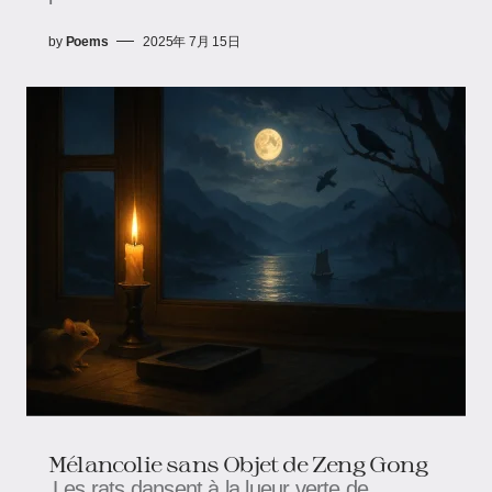
by
Poems
2025年 7月 15日
Mélancolie sans Objet​​ de Zeng Gong
Les rats dansent à la lueur verte de