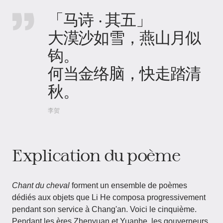
「马诗 · 其五」
大漠沙如雪，燕山月似
钩。
何当金络脑，快走踏清
秋。
李贺
Explication du poème
Chant du cheval
forment un ensemble de poèmes
dédiés aux objets que Li He composa progressivement
pendant son service à Chang'an. Voici le cinquième.
Pendant les ères Zhenyuan et Yuanhe, les gouverneurs