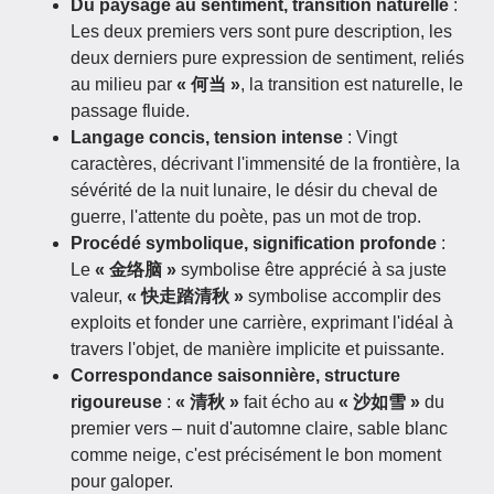
Du paysage au sentiment, transition naturelle
:
Les deux premiers vers sont pure description, les
deux derniers pure expression de sentiment, reliés
au milieu par
« 何当 »
, la transition est naturelle, le
passage fluide.
Langage concis, tension intense
: Vingt
caractères, décrivant l'immensité de la frontière, la
sévérité de la nuit lunaire, le désir du cheval de
guerre, l'attente du poète, pas un mot de trop.
Procédé symbolique, signification profonde
:
Le
« 金络脑 »
symbolise être apprécié à sa juste
valeur,
« 快走踏清秋 »
symbolise accomplir des
exploits et fonder une carrière, exprimant l'idéal à
travers l'objet, de manière implicite et puissante.
Correspondance saisonnière, structure
rigoureuse
:
« 清秋 »
fait écho au
« 沙如雪 »
du
premier vers – nuit d'automne claire, sable blanc
comme neige, c'est précisément le bon moment
pour galoper.