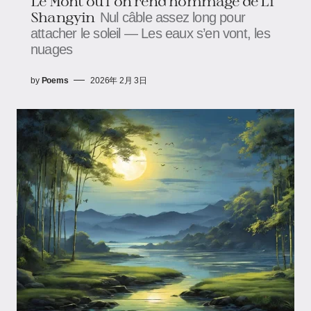
Le Mont où l’on rend hommage de Li
Shangyin
Nul câble assez long pour
attacher le soleil — Les eaux s’en vont, les
nuages
by
Poems
2026年 2月 3日