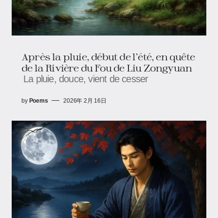
Après la pluie, début de l’été, en quête
de la Rivière du Fou de Liu Zongyuan
La pluie, douce, vient de cesser
by
Poems
2026年 2月 16日