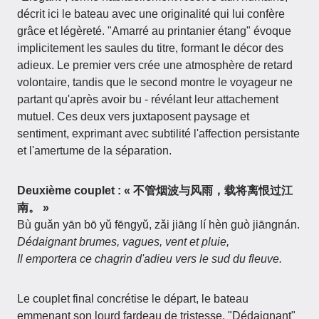
décrit ici le bateau avec une originalité qui lui confère
grâce et légèreté. "Amarré au printanier étang" évoque
implicitement les saules du titre, formant le décor des
adieux. Le premier vers crée une atmosphère de retard
volontaire, tandis que le second montre le voyageur ne
partant qu'après avoir bu - révélant leur attachement
mutuel. Ces deux vers juxtaposent paysage et
sentiment, exprimant avec subtilité l'affection persistante
et l'amertume de la séparation.
Deuxième couplet : « 不管烟波与风雨，载将离恨过江
南。 »
Bù guǎn yān bō yǔ fēngyǔ, zǎi jiāng lí hèn guò jiāngnán.
Dédaignant brumes, vagues, vent et pluie,
Il emportera ce chagrin d'adieu vers le sud du fleuve.
Le couplet final concrétise le départ, le bateau
emmenant son lourd fardeau de tristesse. "Dédaignant"