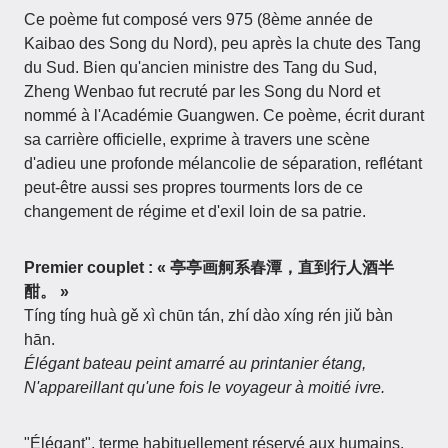
Ce poème fut composé vers 975 (8ème année de
Kaibao des Song du Nord), peu après la chute des Tang
du Sud. Bien qu'ancien ministre des Tang du Sud,
Zheng Wenbao fut recruté par les Song du Nord et
nommé à l'Académie Guangwen. Ce poème, écrit durant
sa carrière officielle, exprime à travers une scène
d'adieu une profonde mélancolie de séparation, reflétant
peut-être aussi ses propres tourments lors de ce
changement de régime et d'exil loin de sa patrie.
Premier couplet : « 亭亭画舸系春潭，直到行人酒半
酣。 »
Tíng tíng huà gě xì chūn tán, zhí dào xíng rén jiǔ bàn
hān.
Élégant bateau peint amarré au printanier étang,
N'appareillant qu'une fois le voyageur à moitié ivre.
"Élégant", terme habituellement réservé aux humains,