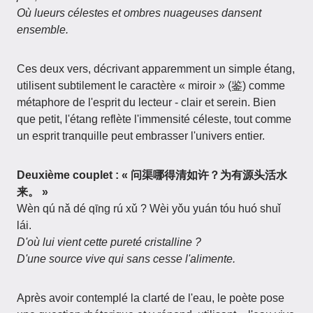
Où lueurs célestes et ombres nuageuses dansent
ensemble.
Ces deux vers, décrivant apparemment un simple étang,
utilisent subtilement le caractère « miroir » (鉴) comme
métaphore de l'esprit du lecteur - clair et serein. Bien
que petit, l'étang reflète l'immensité céleste, tout comme
un esprit tranquille peut embrasser l'univers entier.
Deuxième couplet : « 问渠哪得清如许？为有源头活水
来。 »
Wèn qú nǎ dé qīng rú xǔ ? Wèi yǒu yuán tóu huó shuǐ
lái.
D'où lui vient cette pureté cristalline ?
D'une source vive qui sans cesse l'alimente.
Après avoir contemplé la clarté de l'eau, le poète pose