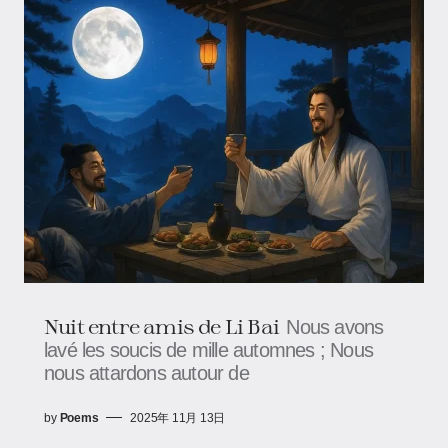
Nuit entre amis de Li Bai
Nous avons
lavé les soucis de mille automnes ; Nous
nous attardons autour de
by
Poems
2025年 11月 13日