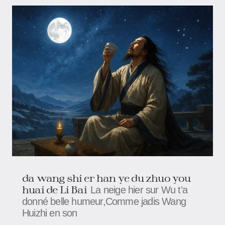
da wang shi er han ye du zhuo you
huai de Li Bai
La neige hier sur Wu t’a
donné belle humeur,Comme jadis Wang
Huizhi en son