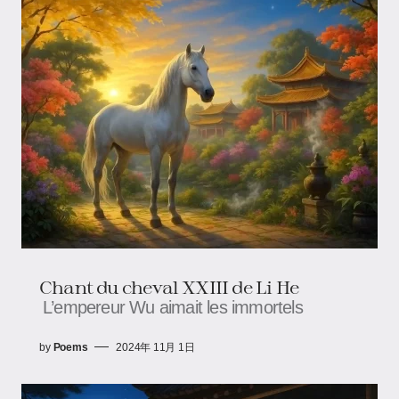
Chant du cheval XXIII de Li He
L’empereur Wu aimait les immortels
by
Poems
2024年 11月 1日