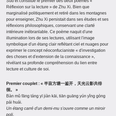
Sud et constitue le premier des deux poèmes «
Réflexion sur la lecture » de Zhu Xi. Bien que
marginalisé politiquement et retiré dans les montagnes
pour enseigner, Zhu Xi persistait dans ses études et ses
réflexions philosophiques, conservant une clarté
intérieure inébranlable. Ce poème naquit d'une
illumination lors de ses lectures, utilisant l'image
symbolique d'un étang clair reflétant ciel et nuages pour
exprimer le concept néoconfucianiste « d'investigation
des choses et d'extension de la connaissance »,
révélant sa profonde compréhension du lien entre
lecture et culture de soi.
Premier couplet : « 半亩方塘一鉴开，天光云影共徘
徊。 »
Bàn mǔ fāng táng yī jiàn kāi, tiān guāng yún yǐng gòng
pái huái.
Un étang carré d'un demi-mu s'ouvre comme un miroir
poli,