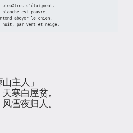
ts bleuâtres s’éloignent.
 blanche est pauvre.
 entend aboyer le chien.
 nuit, par vent et neige.
蓉山主人」
，天寒白屋贫。
，风雪夜归人。