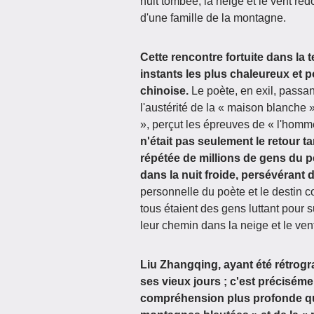
nuit tombée, la neige et le vent re
d'une famille de la montagne.
Cette rencontre fortuite dans la
instants les plus chaleureux et p
chinoise.
Le poète, en exil, passan
l'austérité de la « maison blanche 
», perçut les épreuves de « l'homme
n'était pas seulement le retour t
répétée de millions de gens du pe
dans la nuit froide, persévérant 
personnelle du poète et le destin
tous étaient des gens luttant pour 
leur chemin dans la neige et le ven
Liu Zhangqing, ayant été rétrogr
ses vieux jours ; c'est préciséme
compréhension plus profonde qu