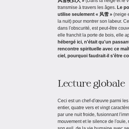
风雪夜归人 »
(Dans la neige et le v
transmise à travers les âges.
Le po
utilise seulement « 风雪 »
(neige e
la nuit) pour montrer son labeur. Cet
dans l'obscurité, est peut-être cou
elle franchit la porte de bois, elle
hébergé ici, n'était qu'un passan
rencontre spirituelle avec ce maît
ciel, pourquoi faudrait-il s'être
Lecture globale
Ceci est un chef-d'œuvre parmi le
entier, quatre vers et vingt caractè
par une nuit froide, fusionnant l'im
mouvement et le silence de l'ouïe, 
son exil, de la vie humaine avec se