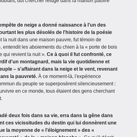
doublant, dut chercher refuge dans la maison pauvre
 tempête de neige a donné naissance à l'un des
ourtant les plus désolés de l'histoire de la poésie
t la nuit dans une maison pauvre, fut témoin de
», entendit les aboiements du chien à la « porte de bois
 qui revient la nuit ».
Ce à quoi il fut confronté, ce
ardif d'un montagnard, mais la vie quotidienne et
uple – s'affairant dans la neige et le vent, revenant
dans la pauvreté.
À ce moment-là, l'expérience
 commun du peuple se superposèrent silencieusement :
survivre en ce monde, tous étaient des gens cherchant
t.
adé deux fois dans sa vie, erra dans la gêne dans
nt ces vicissitudes du destin qui lui donnèrent une
e la moyenne de « l'éloignement » des «