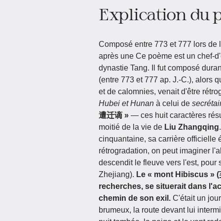
Explication du
Composé entre 773 et 777 lors de
après une Ce poème est un chef-d'
dynastie Tang. Il fut composé dura
(entre 773 et 777 ap. J.-C.), alors 
et de calomnies, venait d'être rétro
Hubei et Hunan
à celui de
secrétai
遭迁谪 »
— ces huit caractères résu
moitié de la vie de
Liu Zhangqing
cinquantaine, sa carrière officiell
rétrogradation, on peut imaginer l'ab
descendit le fleuve vers l'est, pou
Zhejiang).
Le « mont Hibiscus » 
recherches, se situerait dans l'a
chemin de son exil.
C'était un jour
brumeux, la route devant lui interm