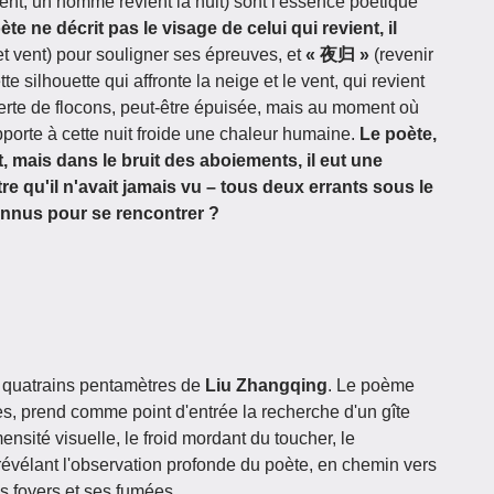
ent, un homme revient la nuit) sont l'essence poétique
ète ne décrit pas le visage de celui qui revient, il
t vent) pour souligner ses épreuves, et
« 夜归 »
(revenir
te silhouette qui affronte la neige et le vent, qui revient
verte de flocons, peut-être épuisée, mais au moment où
 apporte à cette nuit froide une chaleur humaine.
Le poète,
t, mais dans le bruit des aboiements, il eut une
re qu'il n'avait jamais vu – tous deux errants sous le
 connus pour se rencontrer ?
s quatrains pentamètres de
Liu Zhangqing
. Le poème
res, prend comme point d'entrée la recherche d'un gîte
mensité visuelle, le froid mordant du toucher, le
révélant l'observation profonde du poète, en chemin vers
s foyers et ses fumées.