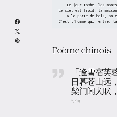
    Le jour tombe, les mon
Le ciel est froid, la maison
    À la porte de bois, on
C’est l’homme qui rentre, la
Poème chinois
「逢雪宿芙
日暮苍山远
柴门闻犬吠
刘长卿