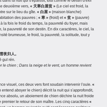
 dans la nuit qui s'épaissit, tout comme le destin d'exil
 Le deuxième vers,
« 天寒白屋贫 »
(Le ciel est froid, la
e sur le lieu du gîte.
« 白屋 »
(maison blanche)
bitation des pauvres ;
« 寒 »
(froid) et
« 贫 »
(pauvre)
 la fois le froid du temps, la pauvreté du foyer, mais
, la pauvreté de son destin. En dix caractères, le ciel, la
sité brumeuse, le froid, la pauvreté, la solitude, tout y
吠，风雪夜归人。
 guī rén.
r le chien ; Dans la neige et le vent, un homme revient
nce visuel, ces deux vers font soudain intervenir l'ouïe.
«
 entend aboyer le chien) décrit la nuit qui s'approfondit,
lence absolu, un aboiement de chien déchire la nuit froide
le premier le retour de son maître. Les cinq caractères
«