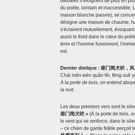
bleutées s'éloignent de plus en plus
du poète, lointain et inaccessible.
maison blanche pauvre), se concentr
désigne une maison de chaume, ha
s'éclairent mutuellement, évoquant à
aussi le froid dans le cœur du poète
terre et l'homme fusionnent, l'immen
est.
Dernier distique : 柴门闻犬
Chái mén wén quǎn fèi, fēng xuě yè
À la porte de bois, on entend aboye
la nuit.
Les deux premiers vers sont le sile
柴门闻犬吠 »
(À la porte de bois, on
le vent qui se renforce, dans le si
– ce chien de garde fidèle perçoit 