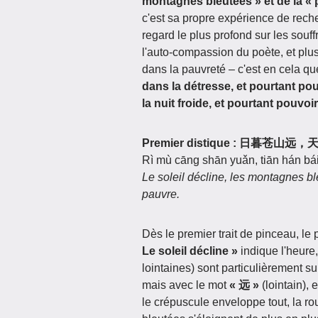
montagnes bleutées » et de la « 
c'est sa propre expérience de reche
regard le plus profond sur les souf
l'auto-compassion du poète, et plu
dans la pauvreté – c'est en cela q
dans la détresse, et pourtant pou
la nuit froide, et pourtant pouvo
Premier distique : 日暮苍山
Rì mù cāng shān yuǎn, tiān hán bái
Le soleil décline, les montagnes ble
pauvre.
Dès le premier trait de pinceau, le
Le soleil décline »
indique l'heure,
lointaines) sont particulièrement s
mais avec le mot
« 远 »
(lointain), 
le crépuscule enveloppe tout, la r