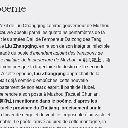
 poème
 l'exil de Liu Changqing comme gouverneur de Muzhou
œuvre absolu parmi les quatrains pentamètres de la
nt les années Dali de l'empereur Daizong des Tang
que
Liu Zhangqing
, en raison de son intégrité inflexible
gradé du poste d'
intendant adjoint des transports de
re militaire de la préfecture de Muzhou
.
« 刚而犯上，两
ment presque la trajectoire du destin de la seconde
. À cette époque,
Liu Zhangqing
approchait de la
e était déjà semée d'embûches, cette nouvelle
attement de son état d'esprit. Il partit de Hubei,
r se rendre à son poste à Muzhou (l'actuel Chun'an,
(芙蓉山) mentionné dans le poème, d'après les
ctuelle province du Zhejiang, précisément sur le
 d'hiver de neige et de vent, le crépuscule était vaste et
inable. Le poète, arrivé au pied de cette montagne, la