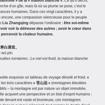
pauvreté » de la « maison blanche ».
Ce qu'il décrit,
rche d'un gîte, mais là où sa plume se pose, c'est le
frances humaines. Dans ces vingt caractères, il y a
s encore, une compassion silencieuse pour le peuple
ue
Liu Zhangqing
dépasse l'ordinaire :
être soi-même
voir voir la détresse des autres ; avoir le cœur dans
ir percevoir la chaleur humaine.
远，天寒白屋贫。
 wū pín.
utées lointaines ; Le ciel est froid, la maison blanche
 poète esquisse un tableau de voyage désolé et froid.
«
 les trois caractères
« 苍山远 »
(montagnes bleutées
ubtils – la montagne est par nature un objet immobile,
elle acquiert une perspective et un état d'esprit humains :
oute devant est vaste et brumeuse, ces montagnes