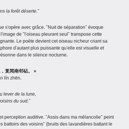
 la forêt déserte."
ique s'opère avec grâce. "Nuit de séparation" évoque
l'image de "l'oiseau pleurant seul" transpose cette
gnante. Le poète devient cet oiseau nicheur criant sa
phore d'autant plus puissante qu'elle est visuelle et
 résonne dans le silence nocturne.
坐至月上，复闻南邻砧。 »
n lín zhēn.
 lever de la lune,
oisins du sud."
t perception auditive. "Assis dans ma mélancolie" peint
s battoirs des voisins" (bruits des lavandières battant le