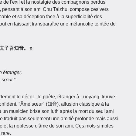
de de l'exil et la nostalgie des compagnons perdus.
e, pensant à son ami Chu Taizhu, compose ces vers
mable et sa déception face à la superficialité des
ut en laissant transparaître une mélancolie teintée de
阳客，夫子吾知音。 »
 étranger,
 sœur."
ctement le décor : le poète, étranger à Luoyang, trouve
onfident. "Âme sœur" (知音), allusion classique à la
 un musicien brise son luth après la mort du seul ami
e traduit pas seulement une amitié profonde mais aussi
se et la noblesse d'âme de son ami. Ces mots simples
 rare.