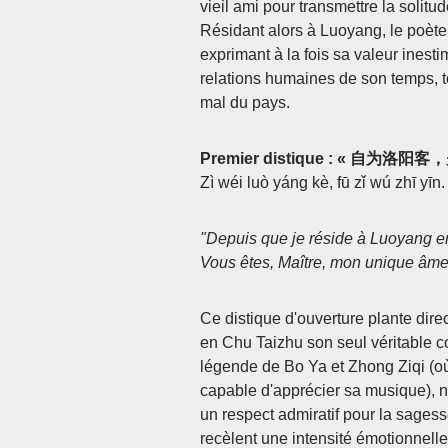
vieil ami pour transmettre la solitu
Résidant alors à Luoyang, le poèt
exprimant à la fois sa valeur inesti
relations humaines de son temps, to
mal du pays.
Premier distique : « 自为洛
Zì wéi luò yáng kè, fū zǐ wú zhī yīn.
"Depuis que je réside à Luoyang en
Vous êtes, Maître, mon unique âme
Ce distique d'ouverture plante dire
en Chu Taizhu son seul véritable c
légende de Bo Ya et Zhong Ziqi (où
capable d'apprécier sa musique), n
un respect admiratif pour la sages
recèlent une intensité émotionnelle