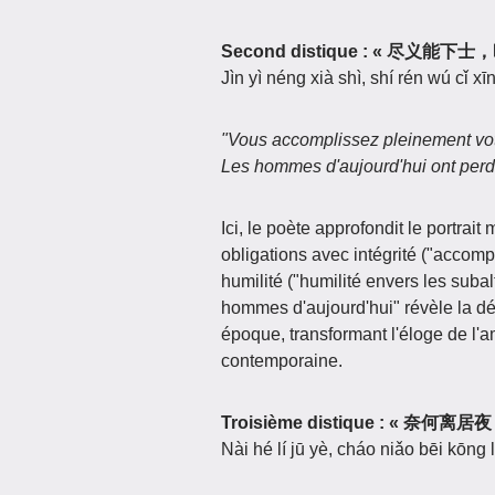
Second distique : « 尽义能
Jìn yì néng xià shì, shí rén wú cǐ xīn
"Vous accomplissez pleinement votr
Les hommes d'aujourd'hui ont perdu
Ici, le poète approfondit le portrai
obligations avec intégrité ("accompl
humilité ("humilité envers les subal
hommes d'aujourd'hui" révèle la dés
époque, transformant l'éloge de l'a
contemporaine.
Troisième distique : « 奈
Nài hé lí jū yè, cháo niǎo bēi kōng l