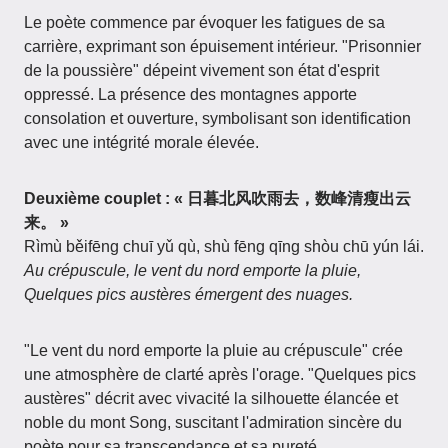
Le poète commence par évoquer les fatigues de sa
carrière, exprimant son épuisement intérieur. "Prisonnier
de la poussière" dépeint vivement son état d'esprit
oppressé. La présence des montagnes apporte
consolation et ouverture, symbolisant son identification
avec une intégrité morale élevée.
Deuxième couplet : « 日暮北风吹雨去，数峰清瘦出云
来。 »
Rìmù běifēng chuī yǔ qù, shù fēng qīng shòu chū yún lái.
Au crépuscule, le vent du nord emporte la pluie,
Quelques pics austères émergent des nuages.
"Le vent du nord emporte la pluie au crépuscule" crée
une atmosphère de clarté après l'orage. "Quelques pics
austères" décrit avec vivacité la silhouette élancée et
noble du mont Song, suscitant l'admiration sincère du
poète pour sa transcendance et sa pureté.