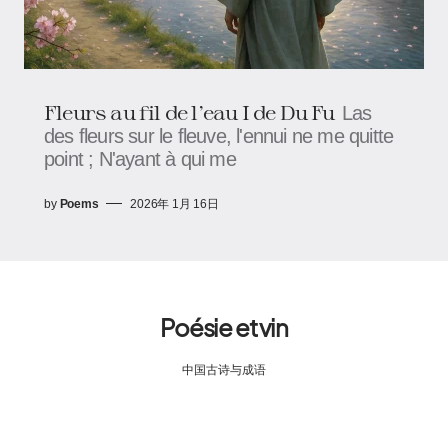
Fleurs au fil de l’eau I de Du Fu
Las
des fleurs sur le fleuve, l'ennui ne me quitte
point ; N'ayant à qui me
by
Poems
2026年 1月 16日
Poésie et vin
中国古诗与成语