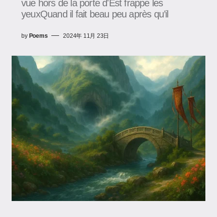
vue hors de la porte d'Est frappe les
yeuxQuand il fait beau peu après qu’il
by
Poems
2024年 11月 23日