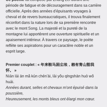
période de fatigue et de découragement dans sa carrière
officielle. Après des années d'épuisants voyages à
cheval et de revers bureaucratiques, il trouva finalement
réconfort dans la nature lors de sa première rencontre
avec le mont Song. La majesté et la pureté de la
montagne lui apportèrent une ouverture spirituelle et un
apaisement intérieur. À travers ce paysage, le poète
reflète ses aspirations pour un caractère noble et un
esprit large.
Premier couplet : « 年来鞍马困尘埃，赖有青山豁我
怀。 »
Nián lái ān mǎ kùn chén'āi, lài yǒu qīngshān huò wǒ
huái.
Années durant, selles et chevaux m'ont épuisé dans la
poussière,
Heureusement, les monts bleus ont élargi mon cœur.