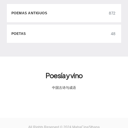
872
POEMAS ANTIGUOS
48
POETAS
Poesía y vino
中国古诗与成语
All Rights Reserved © 2024 MahaCinaSthana