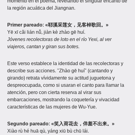
momento en el poema, revelando el singular encanto de
la región acuática del Jiangnan.
Primer pareado:
«耶溪采莲女，见客棹歌回。»
Yē xī cǎi lián nǚ, jiàn kè zhào gē huí.
Jóvenes recolectoras de loto en el río Yexi, al ver
viajeros, cantan y giran sus botes.
Este verso establece la identidad de las recolectoras y
describe sus acciones. "Zhào gē huí" (cantando y
girando) retrata vívidamente su actitud juguetona y
despreocupada, como si usaran el canto para llamar la
atención, pero con cierta reserva al virar sus
embarcaciones, mostrando la coquetería y vivacidad
características de las mujeres de Wu-Yue.
Segundo pareado:
«笑入荷花去，佯羞不出来。»
Xiào rù hé huā qù, yáng xiū bù chū lái.