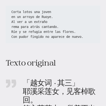
Corta lotos una joven
en un arroyo de Ruoye.
Al ver a un extraño
rema para atrás cantando.
Ríe y se refugia entre las flores.
Con pudor fingido no aparece de nuevo.
Texto original
「越女词 · 其三」
耶溪采莲女，见客棹歌
回。