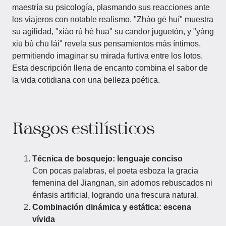
maestría su psicología, plasmando sus reacciones ante
los viajeros con notable realismo. "Zhào gē huí" muestra
su agilidad, "xiào rù hé huā" su candor juguetón, y "yáng
xiū bù chū lái" revela sus pensamientos más íntimos,
permitiendo imaginar su mirada furtiva entre los lotos.
Esta descripción llena de encanto combina el sabor de
la vida cotidiana con una belleza poética.
Rasgos estilísticos
Técnica de bosquejo: lenguaje conciso
Con pocas palabras, el poeta esboza la gracia
femenina del Jiangnan, sin adornos rebuscados ni
énfasis artificial, logrando una frescura natural.
Combinación dinámica y estática: escena
vívida