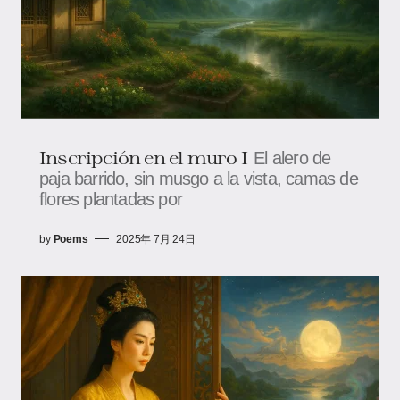
Inscripción en el muro I
El alero de
paja barrido, sin musgo a la vista, camas de
flores plantadas por
by
Poems
2025年 7月 24日