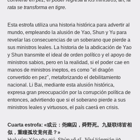
rata se transforma en tigre.
Esta estrofa utiliza una historia histórica para advertir al
mundo, empleando la alusión de Yao, Shun y Yu para
revelar las consecuencias de un soberano que pierde a
sus ministros leales. La historia de la abdicación de Yao
y Shun transmite el ideal de orden político y el apoyo de
ministros sabios, pero en la realidad, si el poder cae en
manos de ministros ineptos, es como "el dragón
convertido en pez", metaforizando el debilitamiento
nacional. Li Bai, mediante esta alusión histórica,
expresa gran preocupación por la corrupción política de
entonces, advirtiendo que si el soberano pierde a sus
ministros leales y virtuosos, el país caerá en crisis.
Cuarta estrofa: «或云：尧幽囚，舜野死。九疑联绵皆相
似，重瞳孤坟竟何是？»
Huò yún: Yáo yōu qiú, Shùn yě sǐ. Jiǔyí liánmián jiē