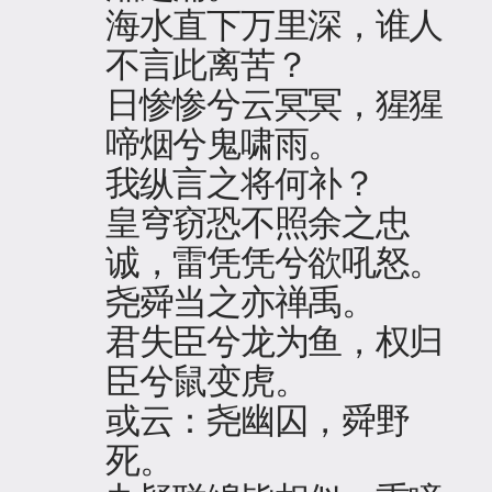
海水直下万里深，谁人
不言此离苦？
日惨惨兮云冥冥，猩猩
啼烟兮鬼啸雨。
我纵言之将何补？
皇穹窃恐不照余之忠
诚，雷凭凭兮欲吼怒。
尧舜当之亦禅禹。
君失臣兮龙为鱼，权归
臣兮鼠变虎。
或云：尧幽囚，舜野
死。