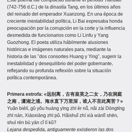
(742-756 d.C.) de la dinastía Tang, en los últimos años
del reinado del emperador Xuanzong. En una época de
creciente inestabilidad política, Li Bai expresaba honda
preocupación por la corrupción en la corte y la influencia
desmedida de funcionarios como Li Linfu y Yang
Guozhong. El poeta utiliza hábilmente alusiones
históricas e imágenes naturales para, mediante la
historia de las "dos consortes Huang y Ying", sugerir la
inestabilidad y desequilibrio del poder gobernante,
reflejando su profunda reflexión sobre la situación
política contemporánea.
Primera estrofa: «远别离，古有皇英之二女，乃在洞庭
之南，潇湘之浦。海水直下万里深，谁人不言此离苦？»
Yuǎn biélí, gǔ yǒu huáng yīng zhī èr nǚ, nǎi zài Dòngtíng
zhī nán, Xiāoxiāng zhī pǔ. Hǎishuǐ zhí xià wànlǐ shēn,
shuí rén bù yán cǐ lí kǔ?
Lejana despedida, antiguamente existieron las dos