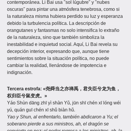
contemporánea. Li Bai usa "sol lúgubre" y "nubes
oscuras" para pintar una atmósfera tenebrosa, como si
la naturaleza misma hubiera perdido su luz y esperanza
debido la turbulencia política. La descripción de
orangutanes y fantasmas no solo intensifica lo extraño
de la naturaleza, sino que también simboliza la
inestabilidad e inquietud social. Aquí, Li Bai revela su
decepción interior, expresando que, aunque tiene
sentimientos sobre la situación política, no puede
cambiar la realidad, llenándose de impotencia e
indignación.
Tercera estrofa: «尧舜当之亦禅禹，君失臣兮龙为鱼，
权归臣兮鼠变虎。»
Yáo Shùn dāng zhī yì shàn Yǔ, jūn shī chén xī lóng wéi
yú, quán guī chén xī shǔ biàn hǔ.
Yao y Shun, al enfrentarlo, también abdicaron a Yu; el
soberano pierde a sus ministros, ah, el dragón se
convierte en pez; el poder regresa a los ministros, ah, la