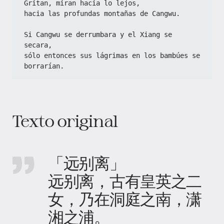
Gritan, miran hacia lo lejos,
hacia las profundas montañas de Cangwu.
Si Cangwu se derrumbara y el Xiang se 
secara,
sólo entonces sus lágrimas en los bambúes se 
borrarían.
Texto original
「远别离」
远别离，古有皇英之二
女，乃在洞庭之南，潇
湘之浦。