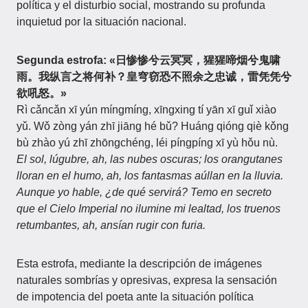
política y el disturbio social, mostrando su profunda
inquietud por la situación nacional.
Segunda estrofa: «日惨惨兮云冥冥，猩猩啼烟兮鬼啸
雨。我纵言之将何补？皇穹窃恐不照余之忠诚，雷凭凭兮
欲吼怒。»
Rì cǎncǎn xī yún míngmíng, xīngxing tí yān xī guǐ xiào
yǔ. Wǒ zòng yán zhī jiāng hé bǔ? Huáng qióng qiè kǒng
bù zhào yú zhī zhōngchéng, léi píngpíng xī yù hǒu nù.
El sol, lúgubre, ah, las nubes oscuras; los orangutanes
lloran en el humo, ah, los fantasmas aúllan en la lluvia.
Aunque yo hable, ¿de qué servirá? Temo en secreto
que el Cielo Imperial no ilumine mi lealtad, los truenos
retumbantes, ah, ansían rugir con furia.
Esta estrofa, mediante la descripción de imágenes
naturales sombrías y opresivas, expresa la sensación
de impotencia del poeta ante la situación política