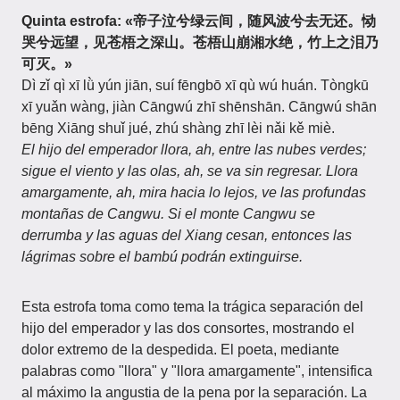
Quinta estrofa: «帝子泣兮绿云间，随风波兮去无还。恸
哭兮远望，见苍梧之深山。苍梧山崩湘水绝，竹上之泪乃
可灭。»
Dì zǐ qì xī lǜ yún jiān, suí fēngbō xī qù wú huán. Tòngkū
xī yuǎn wàng, jiàn Cāngwú zhī shēnshān. Cāngwú shān
bēng Xiāng shuǐ jué, zhú shàng zhī lèi nǎi kě miè.
El hijo del emperador llora, ah, entre las nubes verdes;
sigue el viento y las olas, ah, se va sin regresar. Llora
amargamente, ah, mira hacia lo lejos, ve las profundas
montañas de Cangwu. Si el monte Cangwu se
derrumba y las aguas del Xiang cesan, entonces las
lágrimas sobre el bambú podrán extinguirse.
Esta estrofa toma como tema la trágica separación del
hijo del emperador y las dos consortes, mostrando el
dolor extremo de la despedida. El poeta, mediante
palabras como "llora" y "llora amargamente", intensifica
al máximo la angustia de la pena por la separación. La