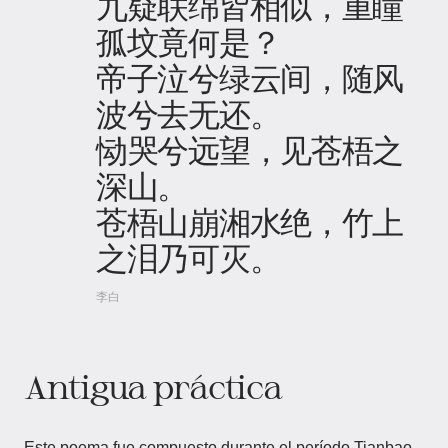
九疑联绵皆相似，重瞳
孤坟竟何是？
帝子泣兮绿云间，随风
波兮去无还。
恸哭兮远望，见苍梧之
深山。
苍梧山崩湘水绝，竹上
之泪乃可灭。
李白
Antigua práctica
Este poema fue compuesto durante el período Tianbao