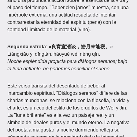
sino una profunda aflicción sobre la esencia de la vida y
el paso del tiempo. "Beber cien jarros" muestra, con una
hipérbole extrema, una actitud resuelta de intentar
contrarrestar la eternidad del espíritu (pena) con la
cantidad ilimitada de lo material (vino).
Segunda estrofa: «良宵宜清谈，皓月未能寝。»
Liángxiāo yí qīngtán, hàoyuè wèi néng qǐn.
Noche espléndida propicia para diálogos serenos; bajo
la luna brillante, no podemos conciliar el sueño.
Este verso transita del desenfado de beber al
intercambio espiritual. "Diálogos serenos" difiere de las
charlas mundanas, se relaciona con la filosofía, la vida y
el arte, es un eco del estilo de los eruditos de Wei y Jin.
La "luna brillante" es a la vez un paisaje real y un
símbolo de ideales puros y el mundo eterno. La negativa
del poeta a malgastar la noche durmiendo refleja su