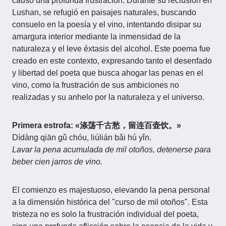
causó una profunda frustración. Durante su reclusión en
Lushan, se refugió en paisajes naturales, buscando
consuelo en la poesía y el vino, intentando disipar su
amargura interior mediante la inmensidad de la
naturaleza y el leve éxtasis del alcohol. Este poema fue
creado en este contexto, expresando tanto el desenfado
y libertad del poeta que busca ahogar las penas en el
vino, como la frustración de sus ambiciones no
realizadas y su anhelo por la naturaleza y el universo.
Primera estrofa: «涤荡千古愁，留连百壶饮。»
Dídàng qiān gǔ chóu, liúlián bǎi hú yǐn.
Lavar la pena acumulada de mil otoños, detenerse para
beber cien jarros de vino.
El comienzo es majestuoso, elevando la pena personal
a la dimensión histórica del "curso de mil otoños". Esta
tristeza no es solo la frustración individual del poeta,