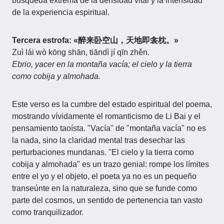
búsqueda extrema de la densidad vital y la intensidad
de la experiencia espiritual.
Tercera estrofa: «醉来卧空山，天地即衾枕。»
Zuì lái wò kōng shān, tiāndì jí qīn zhěn.
Ebrio, yacer en la montaña vacía; el cielo y la tierra
como cobija y almohada.
Este verso es la cumbre del estado espiritual del poema,
mostrando vívidamente el romanticismo de Li Bai y el
pensamiento taoísta. "Vacía" de "montaña vacía" no es
la nada, sino la claridad mental tras desechar las
perturbaciones mundanas. "El cielo y la tierra como
cobija y almohada" es un trazo genial: rompe los límites
entre el yo y el objeto, el poeta ya no es un pequeño
transeúnte en la naturaleza, sino que se funde como
parte del cosmos, un sentido de pertenencia tan vasto
como tranquilizador.