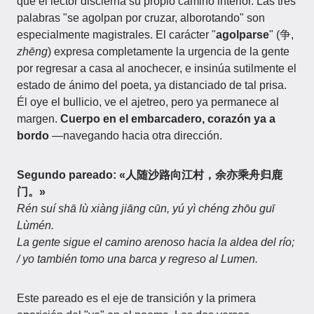
que el lector discierna su propio camino interior. Las tres
palabras "se agolpan por cruzar, alborotando" son
especialmente magistrales. El carácter "
agolparse
" (争,
zhēng
) expresa completamente la urgencia de la gente
por regresar a casa al anochecer, e insinúa sutilmente el
estado de ánimo del poeta, ya distanciado de tal prisa.
Él oye el bullicio, ve el ajetreo, pero ya permanece al
margen.
Cuerpo en el embarcadero, corazón ya a
bordo
—navegando hacia otra dirección.
Segundo pareado: «人随沙路向江村，余亦乘舟归鹿
门。»
Rén suí shā lù xiàng jiāng cūn, yú yì chéng zhōu guī
Lùmén.
La gente sigue el camino arenoso hacia la aldea del río;
/ yo también tomo una barca y regreso al Lumen.
Este pareado es el eje de transición y la primera