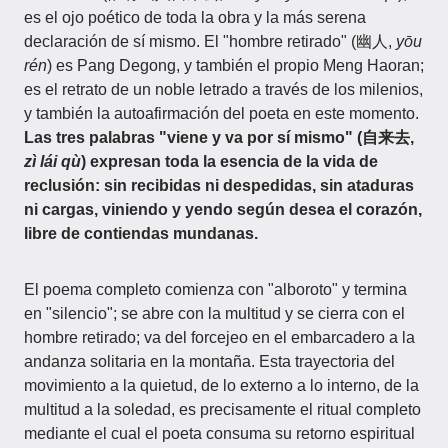
es el ojo poético de toda la obra y la más serena
declaración de sí mismo. El "hombre retirado" (幽人,
yōu
rén
) es Pang Degong, y también el propio Meng Haoran;
es el retrato de un noble letrado a través de los milenios,
y también la autoafirmación del poeta en este momento.
Las tres palabras "viene y va por sí mismo" (自来去,
zì lái qù
) expresan toda la esencia de la vida de
reclusión: sin recibidas ni despedidas, sin ataduras
ni cargas, viniendo y yendo según desea el corazón,
libre de contiendas mundanas.
El poema completo comienza con "alboroto" y termina
en "silencio"; se abre con la multitud y se cierra con el
hombre retirado; va del forcejeo en el embarcadero a la
andanza solitaria en la montaña. Esta trayectoria del
movimiento a la quietud, de lo externo a lo interno, de la
multitud a la soledad, es precisamente el ritual completo
mediante el cual el poeta consuma su retorno espiritual