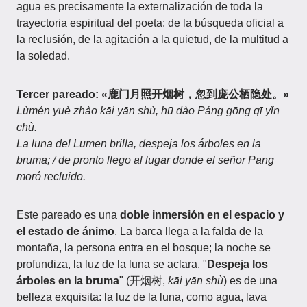
agua es precisamente la externalización de toda la
trayectoria espiritual del poeta: de la búsqueda oficial a
la reclusión, de la agitación a la quietud, de la multitud a
la soledad.
Tercer pareado: «鹿门月照开烟树，忽到庞公栖隐处。»
Lùmén yuè zhào kāi yān shù, hū dào Páng gōng qī yǐn
chù.
La luna del Lumen brilla, despeja los árboles en la
bruma; / de pronto llego al lugar donde el señor Pang
moró recluido.
Este pareado es una
doble inmersión en el espacio y
el estado de ánimo
. La barca llega a la falda de la
montaña, la persona entra en el bosque; la noche se
profundiza, la luz de la luna se aclara. "
Despeja los
árboles en la bruma
" (开烟树,
kāi yān shù
) es de una
belleza exquisita: la luz de la luna, como agua, lava