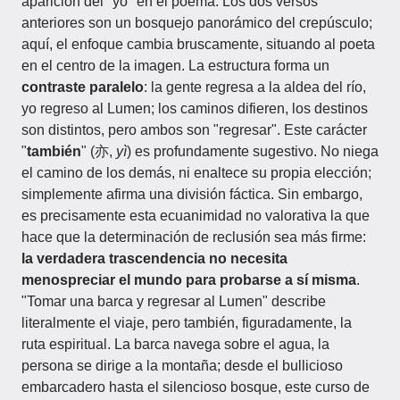
aparición del "yo" en el poema. Los dos versos
anteriores son un bosquejo panorámico del crepúsculo;
aquí, el enfoque cambia bruscamente, situando al poeta
en el centro de la imagen. La estructura forma un
contraste paralelo
: la gente regresa a la aldea del río,
yo regreso al Lumen; los caminos difieren, los destinos
son distintos, pero ambos son "regresar". Este carácter
"
también
" (亦,
yì
) es profundamente sugestivo. No niega
el camino de los demás, ni enaltece su propia elección;
simplemente afirma una división fáctica. Sin embargo,
es precisamente esta ecuanimidad no valorativa la que
hace que la determinación de reclusión sea más firme:
la verdadera trascendencia no necesita
menospreciar el mundo para probarse a sí misma
.
"Tomar una barca y regresar al Lumen" describe
literalmente el viaje, pero también, figuradamente, la
ruta espiritual. La barca navega sobre el agua, la
persona se dirige a la montaña; desde el bullicioso
embarcadero hasta el silencioso bosque, este curso de