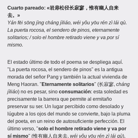
Cuarto pareado: «岩扉松径长寂寥，惟有幽人自来
去。»
Yán fēi sōng jìng cháng jìliáo, wéi yǒu yōu rén zì lái qù.
La puerta rocosa, el sendero de pinos, eternamente
solitarios; / solo el hombre retirado viene y va por sí
mismo.
El estado último de todo el poema se despliega aquí.
"La puerta rocosa, el sendero de pinos" es la antigua
morada del señor Pang y también la actual vivienda de
Meng Haoran. "
Eternamente solitarios
" (长寂寥,
cháng
jìliáo
) no es pesar, sino
consumación
: esta soledad es
precisamente la barrera que permite al ermitaño
preservar su ser. Un lugar percibido como desolado y
lúgubre a los ojos del mundo se convierte, bajo la pluma
del poeta, en un reino de autosuficiente perfección. El
último verso, "
solo el hombre retirado viene y va por
sí mismo
" (惟有幽人自来去,
wéi yǒu yōu rén zì lái qù
),