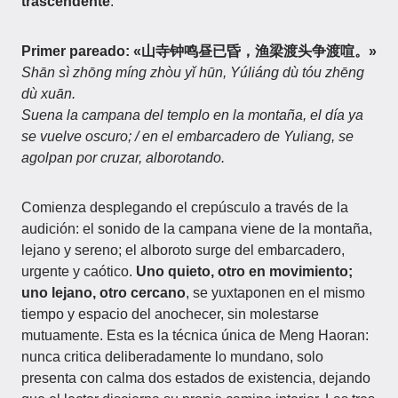
trascendente
.
Primer pareado: «山寺钟鸣昼已昏，渔梁渡头争渡喧。»
Shān sì zhōng míng zhòu yǐ hūn, Yúliáng dù tóu zhēng
dù xuān.
Suena la campana del templo en la montaña, el día ya
se vuelve oscuro; / en el embarcadero de Yuliang, se
agolpan por cruzar, alborotando.
Comienza desplegando el crepúsculo a través de la
audición: el sonido de la campana viene de la montaña,
lejano y sereno; el alboroto surge del embarcadero,
urgente y caótico.
Uno quieto, otro en movimiento;
uno lejano, otro cercano
, se yuxtaponen en el mismo
tiempo y espacio del anochecer, sin molestarse
mutuamente. Esta es la técnica única de Meng Haoran:
nunca critica deliberadamente lo mundano, solo
presenta con calma dos estados de existencia, dejando