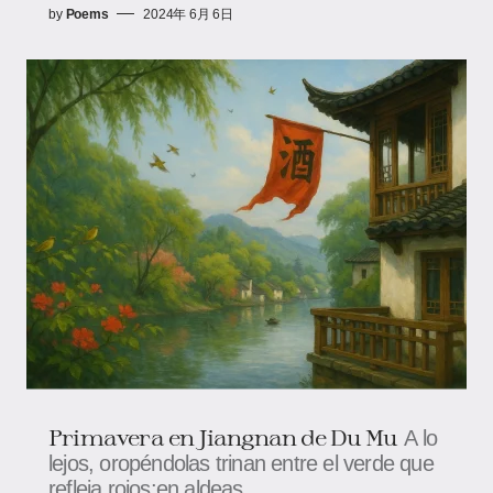
by
Poems
2024年 6月 6日
Primavera en Jiangnan de Du Mu
A lo
lejos, oropéndolas trinan entre el verde que
refleja rojos;en aldeas