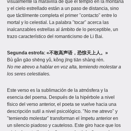
visualmente la maravilla de que el templo en la montaña
y el cielo estrellado están a un paso de distancia, sino
que táctilmente completa el primer "contacto" entre lo
mortal y lo celestial. La palabra "tocar" acerca las
inalcanzables estrellas al ámbito de lo perceptible, un
trazo característico del romanticismo de Li Bai.
Segunda estrofa: «不敢高声语，恐惊天上人。»
Bù gǎn gāo shēng yǔ, kǒng jīng tiān shàng rén.
No me atrevo a hablar en voz alta, temiendo molestar a
los seres celestiales.
Este verso es la sublimación de la atmósfera y la
esencia del poema. Después de la hipérbole a nivel
físico del verso anterior, el poeta se vuelve hacia una
descripción sutil a nivel psicológico. "No me atrevo" y
"temiendo molestar" transforman el ímpetu anterior en
un silencio piadoso y cauteloso. Este giro hace que los