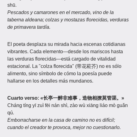
shū.
Pescados y camarones en el mercado, vino de la
taberna aldeana; colzas y mostazas florecidas, verduras
de primavera tardía.
El poeta desplaza su mirada hacia escenas cotidianas
vibrantes. Cada elemento—desde los mariscos hasta
las verduras florecidas—está cargado de vitalidad
estacional. La "colza florecida" (带花菘芥) no es sólo
alimento, sino símbolo de cómo la poesía puede
hallarse en los detalles más mundanos.
Cuarto verso: «长亭一醉非难事，造物相撩莫管渠。»
Cháng tíng yī zuì fēi nán shì, zào wù xiāng liáo mò guǎn
qú.
Emborracharse en la casa de camino no es difícil;
cuando el creador te provoca, mejor no cuestionarlo.