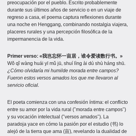
preocupación por el pueblo. Escrito probablemente
durante sus últimos años de servicio o en un viaje de
regreso a casa, el poema captura reflexiones durante
una noche en Henggang, combinando nostalgia viajera,
placeres rurales y una percepción filosófica de la
impermanencia de la vida.
Primer verso: «我岂忘怀一亩居，谁令爱读数行书。»
Wǒ qǐ wàng huái yī mǔ jū, shuí lìng ài dú shù háng shū.
¿Cómo olvidaría mi humilde morada entre campos?
Fueron estos versos amados los que me llevaron al
servicio oficial.
El poeta comienza con una confesión íntima: el conflicto
entre su amor por la vida rural ("morada entre campos")
y su vocación intelectual ("versos amados"). La
paradoja yace en cómo la pasión por el estudio (书) lo
alejó de la tierra que ama (亩), revelando la dualidad de