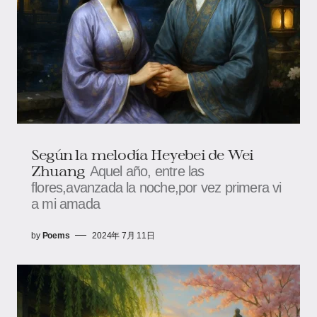
Según la melodía Heyebei de Wei
Zhuang​
Aquel año, entre las
flores,avanzada la noche,por vez primera vi
a mi amada
by
Poems
2024年 7月 11日