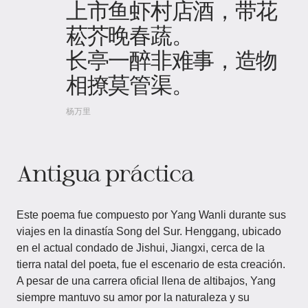
上市鱼虾村店酒，带花
菘芥晚春蔬。
长亭一醉非难事，造物
相撩莫管渠。
杨万里
Antigua práctica
Este poema fue compuesto por Yang Wanli durante sus
viajes en la dinastía Song del Sur. Henggang, ubicado
en el actual condado de Jishui, Jiangxi, cerca de la
tierra natal del poeta, fue el escenario de esta creación.
A pesar de una carrera oficial llena de altibajos, Yang
siempre mantuvo su amor por la naturaleza y su