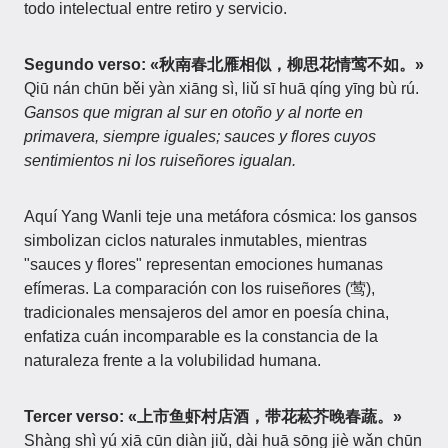
todo intelectual entre retiro y servicio.
Segundo verso: «秋南春北雁相似，柳思花情莺不如。»
Qiū nán chūn běi yàn xiāng sì, liǔ sī huā qíng yīng bù rú.
Gansos que migran al sur en otoño y al norte en
primavera, siempre iguales; sauces y flores cuyos
sentimientos ni los ruiseñores igualan.
Aquí Yang Wanli teje una metáfora cósmica: los gansos
simbolizan ciclos naturales inmutables, mientras
"sauces y flores" representan emociones humanas
efímeras. La comparación con los ruiseñores (莺),
tradicionales mensajeros del amor en poesía china,
enfatiza cuán incomparable es la constancia de la
naturaleza frente a la volubilidad humana.
Tercer verso: «上市鱼虾村店酒，带花菘芥晚春蔬。»
Shàng shì yú xiā cūn diàn jiǔ, dài huā sōng jiè wǎn chūn