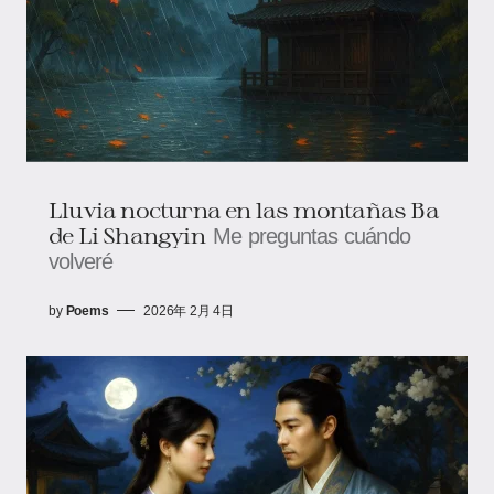
Lluvia nocturna en las montañas Ba
de Li Shangyin
Me preguntas cuándo
volveré
by
Poems
2026年 2月 4日