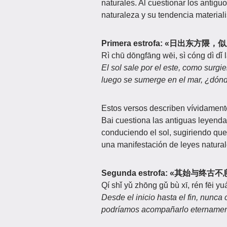
naturales. Al cuestionar los antigu
naturaleza y su tendencia materiali
Primera estrofa: «日
Rì chū dōngfāng wēi, sì cóng dì dǐ lá
El sol sale por el este, como surgie
luego se sumerge en el mar, ¿dónd
Estos versos describen vívidamente
Bai cuestiona las antiguas leyenda
conduciendo el sol, sugiriendo que
una manifestación de leyes natural
Segunda estrofa: «其始
Qí shǐ yǔ zhōng gǔ bù xī, rén fēi yu
Desde el inicio hasta el fin, nun
podríamos acompañarlo etername