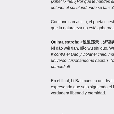
¡Xihe! ¡Xihe! ¿Por qué te hundes 
detener el sol blandiendo su lanza
Con tono sarcástico, el poeta cues
que la naturaleza no está gobernad
Quinta estrofa: «逆道
Nì dào wéi tiān, jiǎo wū shí duō. 
Ir contra el Dao y violar el cielo:
universo, fusionándome haoran（c
primordial!
En el final, Li Bai muestra un ide
expresando que solo siguiendo el D
verdadera libertad y eternidad.