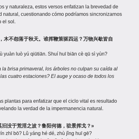
s y naturaleza, estos versos enfatizan la brevedad de
ad natural, cuestionando cómo podríamos sincronizarnos
 el sol.
不谢荣于春风，木不怨落于秋天。谁挥鞭策驱四运？万物兴歇皆自
 yuàn luò yú qiūtiān. Shuí huī biān cè qū sì yùn?
 la brisa primaveral, los árboles no culpan su caída al
las cuatro estaciones? El auge y ocaso de todos los
las plantas para enfatizar que el ciclo vital es resultado
evelando la verdad de la impermanencia natural.
！羲和！汝奚汩没于荒淫之波？鲁阳何德，驻景挥戈？»
ín zhī bō? Lǔ yáng hé dé, zhù jǐng huī gē?