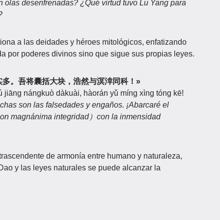
en olas desenfrenadas? ¿Qué virtud tuvo Lu Yang para
?
tiona a las deidades y héroes mitológicos, enfatizando
a por poderes divinos sino que sigue sus propias leyes.
违天，矫诬实多。吾将囊括大块，浩然与溟涬同科！»
Wú jiāng nángkuò dàkuài, hàorán yǔ míng xìng tóng kē!
 muchas son las falsedades y engaños. ¡Abarcaré el
on magnánima integridad）con la inmensidad
al trascendente de armonía entre humano y naturaleza,
ao y las leyes naturales se puede alcanzar la