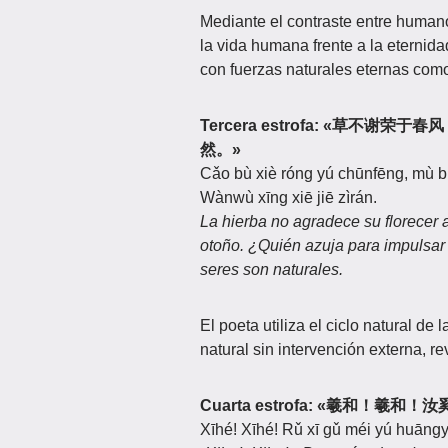
Mediante el contraste entre humano
la vida humana frente a la eternid
con fuerzas naturales eternas como
Tercera estrofa: «草
然。»
Cǎo bù xiè róng yú chūnfēng, mù bù
Wànwù xīng xiē jiē zìrán.
La hierba no agradece su florecer a
otoño. ¿Quién azuja para impulsar 
seres son naturales.
El poeta utiliza el ciclo natural de 
natural sin intervención externa, r
Cuarta estrofa: «羲和
Xīhé! Xīhé! Rǔ xī gǔ méi yú huāngy