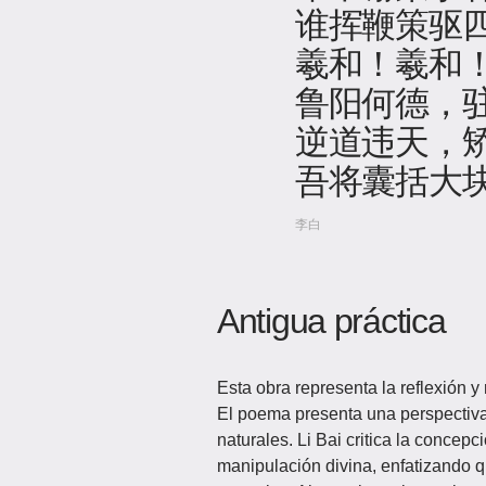
谁挥鞭策驱
羲和！羲和
鲁阳何德，
逆道违天，
吾将囊括大
李白
Antigua práctica
Esta obra representa la reflexión y
El poema presenta una perspectiva 
naturales. Li Bai critica la concep
manipulación divina, enfatizando q