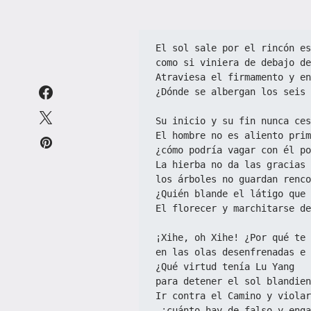
El sol sale por el rincón es
como si viniera de debajo de
Atraviesa el firmamento y en
¿Dónde se albergan los seis 
Su inicio y su fin nunca ces
El hombre no es aliento prim
¿cómo podría vagar con él po
La hierba no da las gracias 
los árboles no guardan renco
¿Quién blande el látigo que 
El florecer y marchitarse de
¡Xihe, oh Xihe! ¿Por qué te 
en las olas desenfrenadas e 
¿Qué virtud tenía Lu Yang
para detener el sol blandien
Ir contra el Camino y violar
—¡cuánto hay de falso y enga