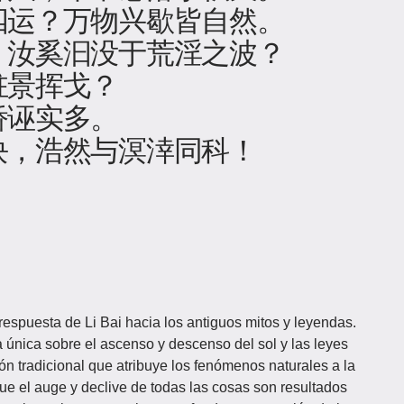
四运？万物兴歇皆自然。
！汝奚汩没于荒淫之波？
驻景挥戈？
矫诬实多。
块，浩然与溟涬同科！
 respuesta de Li Bai hacia los antiguos mitos y leyendas.
única sobre el ascenso y descenso del sol y las leyes
ción tradicional que atribuye los fenómenos naturales a la
ue el auge y declive de todas las cosas son resultados