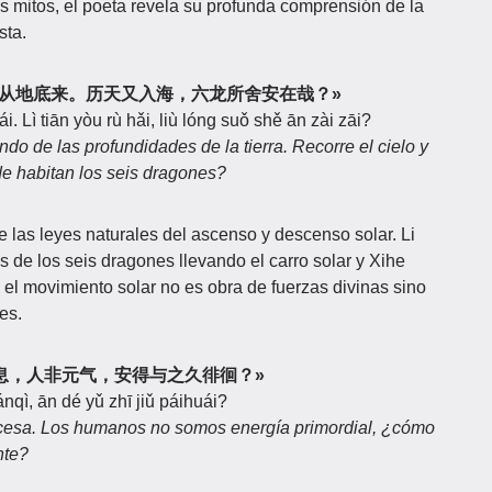
os mitos, el poeta revela su profunda comprensión de la
sta.
出东方隈，似从地底来。历天又入海，六龙所舍安在哉？»
i. Lì tiān yòu rù hǎi, liù lóng suǒ shě ān zài zāi?
ndo de las profundidades de la tierra. Recorre el cielo y
e habitan los seis dragones?
 las leyes naturales del ascenso y descenso solar. Li
s de los seis dragones llevando el carro solar y Xihe
 el movimiento solar no es obra de fuerzas divinas sino
es.
与终古不息，人非元气，安得与之久徘徊？»
ánqì, ān dé yǔ zhī jiǔ páihuái?
ca cesa. Los humanos no somos energía primordial, ¿cómo
nte?