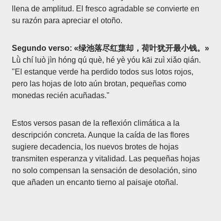
llena de amplitud. El fresco agradable se convierte en
su razón para apreciar el otoño.
Segundo verso: «绿池落尽红蕖却，荷叶犹开最小钱。»
Lǜ chí luò jìn hóng qú què, hé yè yóu kāi zuì xiǎo qián.
"El estanque verde ha perdido todos sus lotos rojos,
pero las hojas de loto aún brotan, pequeñas como
monedas recién acuñadas."
Estos versos pasan de la reflexión climática a la
descripción concreta. Aunque la caída de las flores
sugiere decadencia, los nuevos brotes de hojas
transmiten esperanza y vitalidad. Las pequeñas hojas
no solo compensan la sensación de desolación, sino
que añaden un encanto tierno al paisaje otoñal.