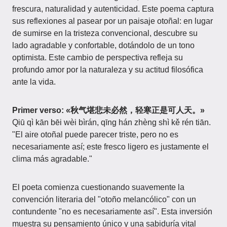
frescura, naturalidad y autenticidad. Este poema captura
sus reflexiones al pasear por un paisaje otoñal: en lugar
de sumirse en la tristeza convencional, descubre su
lado agradable y confortable, dotándolo de un tono
optimista. Este cambio de perspectiva refleja su
profundo amor por la naturaleza y su actitud filosófica
ante la vida.
Primer verso: «秋气堪悲未必然，轻寒正是可人天。»
Qiū qì kān bēi wèi bìrán, qīng hán zhèng shì kě rén tiān.
"El aire otoñal puede parecer triste, pero no es
necesariamente así; este fresco ligero es justamente el
clima más agradable."
El poeta comienza cuestionando suavemente la
convención literaria del "otoño melancólico" con un
contundente "no es necesariamente así". Esta inversión
muestra su pensamiento único y una sabiduría vital