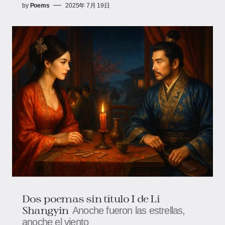
by
Poems
2025年 7月 19日
Dos poemas sin título I de Li
Shangyin
Anoche fueron las estrellas,
anoche el viento