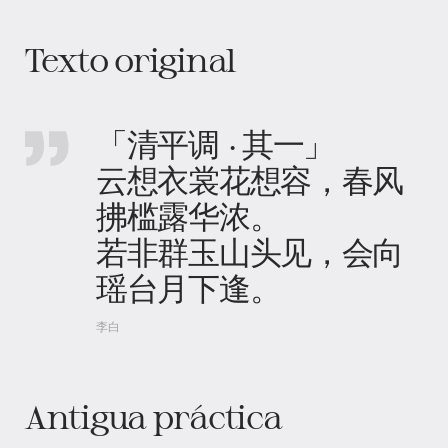
Texto original
「清平调 · 其一」
云想衣裳花想容，春风
拂槛露华浓。
若非群玉山头见，会向
瑶台月下逢。
李白
Antigua práctica