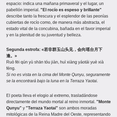
espacio: indica una mañana primaveral y el lugar, un
pabellón imperial.
"El rocío es espeso y brillante"
describe tanto la frescura y el esplendor de las peonías
cubiertas de rocío como, de manera más abstracta, el
estado vital de la concubina, bañada en el favor imperial
y en la plenitud de su juventud y belleza.
Segunda estrofa: «若非群玉山头见，会向瑶台月下
逢。»
Ruò fēi qún yù shān tóu jiàn, huì xiàng yáotái yuè xià
féng.
Si no es vista en la cima del Monte Qunyu, seguramente
se la encontrará bajo la luna en la Terraza Yaotai.
El poeta lleva el elogio al extremo, trasladándose
directamente del mundo mortal al reino inmortal.
"Monte
Qunyu"
y
"Terraza Yaotai"
son ambos moradas
mitológicas de la Reina Madre del Oeste, representando