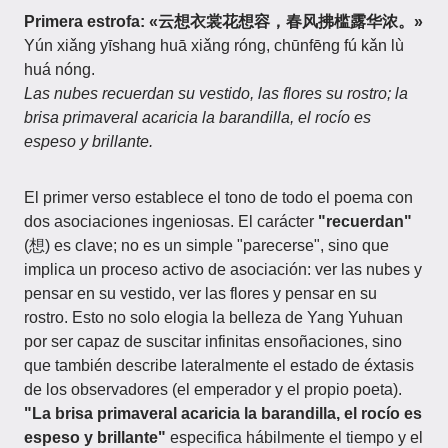
Primera estrofa: «云想衣裳花想容，春风拂槛露华浓。»
Yún xiǎng yīshang huā xiǎng róng, chūnfēng fú kǎn lù
huá nóng.
Las nubes recuerdan su vestido, las flores su rostro; la
brisa primaveral acaricia la barandilla, el rocío es
espeso y brillante.
El primer verso establece el tono de todo el poema con
dos asociaciones ingeniosas. El carácter
"recuerdan"
(想) es clave; no es un simple "parecerse", sino que
implica un proceso activo de asociación: ver las nubes y
pensar en su vestido, ver las flores y pensar en su
rostro. Esto no solo elogia la belleza de Yang Yuhuan
por ser capaz de suscitar infinitas ensoñaciones, sino
que también describe lateralmente el estado de éxtasis
de los observadores (el emperador y el propio poeta).
"La brisa primaveral acaricia la barandilla, el rocío es
espeso y brillante"
especifica hábilmente el tiempo y el