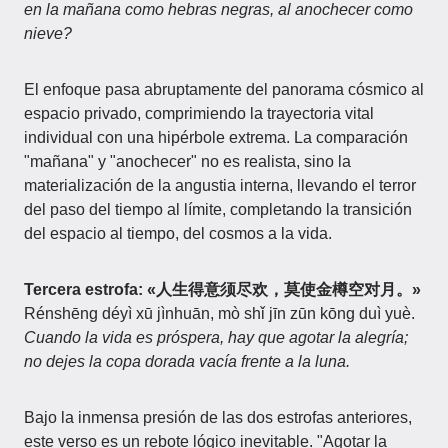
en la mañana como hebras negras, al anochecer como
nieve?
El enfoque pasa abruptamente del panorama cósmico al
espacio privado, comprimiendo la trayectoria vital
individual con una hipérbole extrema. La comparación
"mañana" y "anochecer" no es realista, sino la
materialización de la angustia interna, llevando el terror
del paso del tiempo al límite, completando la transición
del espacio al tiempo, del cosmos a la vida.
Tercera estrofa: «人生得意须尽欢，莫使金樽空对月。»
Rénshēng déyì xū jìnhuān, mò shǐ jīn zūn kōng duì yuè.
Cuando la vida es próspera, hay que agotar la alegría;
no dejes la copa dorada vacía frente a la luna.
Bajo la inmensa presión de las dos estrofas anteriores,
este verso es un rebote lógico inevitable. "Agotar la