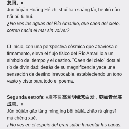
复回。»
Jūn bùjiàn Huáng Hé zhī shuǐ tiān shàng lái, bēnliú dào
hǎi bù fù huí.
¿No ves las aguas del Río Amarillo, que caen del cielo,
corren hacia el mar sin volver?
El inicio, con una perspectiva cósmica que atraviesa el
firmamento, eleva el flujo físico del Río Amarillo a un
símbolo del tiempo y el destino. "Caen del cielo" dota al
río de divinidad; detrás de su magnificencia yace una
sensación de destino irrevocable, estableciendo un tono
vasto y triste para todo el poema.
Segunda estrofa: «君不见高堂明镜悲白发，朝如青丝暮
成雪。»
Jūn bùjiàn gāo táng míngjìng bēi báifà, zhāo rú qīngsī
mù chéng xuě.
¿No ves en el espejo del gran salón lamentar las canas,