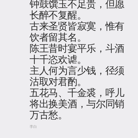
钟鼓馔玉不足贵，但愿
长醉不复醒。
古来圣贤皆寂寞，惟有
饮者留其名。
陈王昔时宴平乐，斗酒
十千恣欢谑。
主人何为言少钱，径须
沽取对君酌。
五花马、千金裘，呼儿
将出换美酒，与尔同销
万古愁。
李白