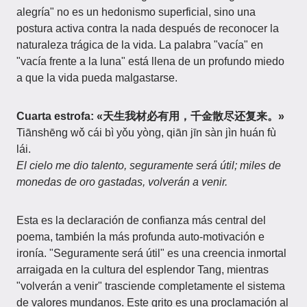
alegría" no es un hedonismo superficial, sino una
postura activa contra la nada después de reconocer la
naturaleza trágica de la vida. La palabra "vacía" en
"vacía frente a la luna" está llena de un profundo miedo
a que la vida pueda malgastarse.
Cuarta estrofa: «天生我材必有用，千金散尽还复来。»
Tiānshēng wǒ cái bì yǒu yòng, qiān jīn sàn jìn huán fù
lái.
El cielo me dio talento, seguramente será útil; miles de
monedas de oro gastadas, volverán a venir.
Esta es la declaración de confianza más central del
poema, también la más profunda auto-motivación e
ironía. "Seguramente será útil" es una creencia inmortal
arraigada en la cultura del esplendor Tang, mientras
"volverán a venir" trasciende completamente el sistema
de valores mundanos. Este grito es una proclamación al