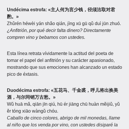
Undécima estrofa: «主人何为言少钱，径须沽取对君
酌。»
Zhǔrén héwèi yán shǎo qián, jìng xū gū qǔ duì jūn zhuó.
¿Anfitrión, por qué decir falta dinero? Directamente
compren vino y bebamos con ustedes.
Esta línea retrata vívidamente la actitud del poeta de
tomar el papel del anfitrión y su carácter apasionado,
mostrando que sus emociones han alcanzado un estado
pico de éxtasis.
Duodécima estrofa: «五花马、千金裘，呼儿将出换美
酒，与尔同销万古愁。»
Wǔ huā mǎ, qiān jīn qiú, hū ér jiāng chū huàn měijiǔ, yǔ
ěr tóng xiāo wàngǔ chóu.
Caballo de cinco colores, abrigo de mil monedas, llame
al niño que los venda por vino, con ustedes disiparé la