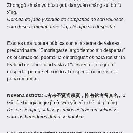
Zhōnggǔ zhuàn yù bùzú guì, dàn yuàn cháng zuì bù fù
xǐng.
Comida de jade y sonido de campanas no son valiosos,
solo deseo embriagarme largo tiempo sin despertar.
Esto es una ruptura pública con el sistema de valores
predominante. "Embriagarse largo tiempo sin despertar"
es el clímax del poema: la embriaguez es para resistir la
fealdad de la realidad vista al "despertar"; no querer
despertar porque el mundo al despertar no merece la
pena enfrentar.
Novena estrofa: «古来圣贤皆寂寞，惟有饮者留其名。»
Gǔ lái shèngxián jiē jìmò, wéi yǒu yǐn zhě liú qí míng.
Desde siempre, sabios y santos estuvieron solitarios,
solo los bebedores dejan su nombre.