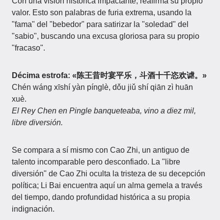
Con una visión histórica impactante, reafirma su propio
valor. Esto son palabras de furia extrema, usando la
"fama" del "bebedor" para satirizar la "soledad" del
"sabio", buscando una excusa gloriosa para su propio
"fracaso".
Décima estrofa: «陈王昔时宴平乐，斗酒十千恣欢谑。»
Chén wáng xīshí yàn pínglè, dǒu jiǔ shí qiān zì huān
xuè.
El Rey Chen en Pingle banqueteaba, vino a diez mil,
libre diversión.
Se compara a sí mismo con Cao Zhi, un antiguo de
talento incomparable pero desconfiado. La "libre
diversión" de Cao Zhi oculta la tristeza de su decepción
política; Li Bai encuentra aquí un alma gemela a través
del tiempo, dando profundidad histórica a su propia
indignación.