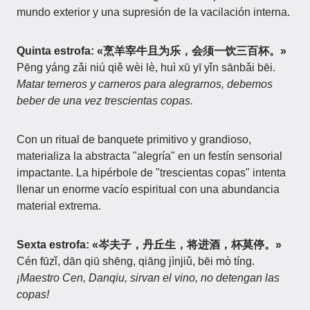
mundo exterior y una supresión de la vacilación interna.
Quinta estrofa: «烹羊宰牛且为乐，会须一饮三百杯。»
Pēng yáng zǎi niú qiě wèi lè, huì xū yī yǐn sānbǎi bēi.
Matar terneros y carneros para alegrarnos, debemos
beber de una vez trescientas copas.
Con un ritual de banquete primitivo y grandioso,
materializa la abstracta "alegría" en un festín sensorial
impactante. La hipérbole de "trescientas copas" intenta
llenar un enorme vacío espiritual con una abundancia
material extrema.
Sexta estrofa: «岑夫子，丹丘生，将进酒，杯莫停。»
Cén fūzǐ, dān qiū shēng, qiāng jìnjiǔ, bēi mò tíng.
¡Maestro Cen, Danqiu, sirvan el vino, no detengan las
copas!