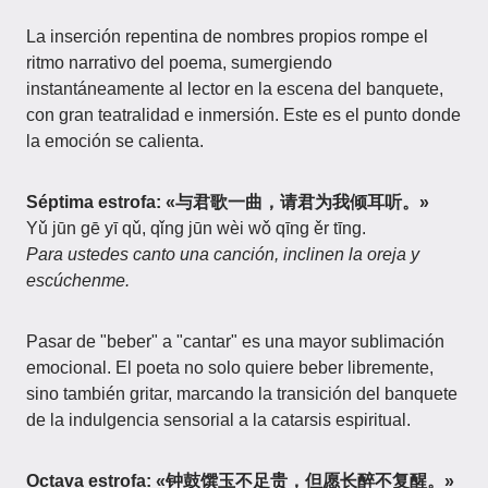
La inserción repentina de nombres propios rompe el
ritmo narrativo del poema, sumergiendo
instantáneamente al lector en la escena del banquete,
con gran teatralidad e inmersión. Este es el punto donde
la emoción se calienta.
Séptima estrofa: «与君歌一曲，请君为我倾耳听。»
Yǔ jūn gē yī qǔ, qǐng jūn wèi wǒ qīng ěr tīng.
Para ustedes canto una canción, inclinen la oreja y
escúchenme.
Pasar de "beber" a "cantar" es una mayor sublimación
emocional. El poeta no solo quiere beber libremente,
sino también gritar, marcando la transición del banquete
de la indulgencia sensorial a la catarsis espiritual.
Octava estrofa: «钟鼓馔玉不足贵，但愿长醉不复醒。»