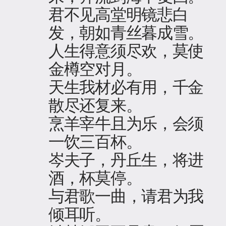
君不见高堂明镜悲白
发，朝如青丝暮成雪。
人生得意须尽欢，莫使
金樽空对月。
天生我材必有用，千金
散尽还复来。
烹羊宰牛且为乐，会须
一饮三百杯。
岑夫子，丹丘生，将进
酒，杯莫停。
与君歌一曲，请君为我
倾耳听。