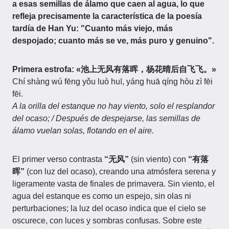
a esas semillas de álamo que caen al agua, lo que
refleja precisamente la característica de la poesía
tardía de Han Yu: "Cuanto más viejo, más
despojado; cuanto más se ve, más puro y genuino".
Primera estrofa: «池上无风有落晖，杨花晴后自飞飞。»
Chí shàng wú fēng yǒu luò huī, yáng huā qíng hòu zì fēi
fēi.
A la orilla del estanque no hay viento, solo el resplandor
del ocaso; / Después de despejarse, las semillas de
álamo vuelan solas, flotando en el aire.
El primer verso contrasta
“无风”
(sin viento) con
“有落
晖”
(con luz del ocaso), creando una atmósfera serena y
ligeramente vasta de finales de primavera. Sin viento, el
agua del estanque es como un espejo, sin olas ni
perturbaciones; la luz del ocaso indica que el cielo se
oscurece, con luces y sombras confusas. Sobre este