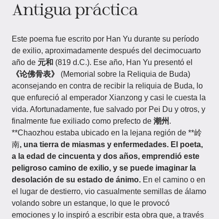
Antigua práctica
Este poema fue escrito por Han Yu durante su período
de exilio, aproximadamente después del decimocuarto
año de
元和
(819 d.C.). Ese año, Han Yu presentó el
《论佛骨表》
(Memorial sobre la Reliquia de Buda)
aconsejando en contra de recibir la reliquia de Buda, lo
que enfureció al emperador Xianzong y casi le cuesta la
vida. Afortunadamente, fue salvado por Pei Du y otros, y
finalmente fue exiliado como prefecto de
潮州
.
**Chaozhou estaba ubicado en la lejana región de **岭
南
, una tierra de miasmas y enfermedades. El poeta,
a la edad de cincuenta y dos años, emprendió este
peligroso camino de exilio, y se puede imaginar la
desolación de su estado de ánimo.
En el camino o en
el lugar de destierro, vio casualmente semillas de álamo
volando sobre un estanque, lo que le provocó
emociones y lo inspiró a escribir esta obra que, a través