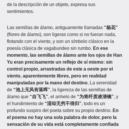
de la descripción de un objeto, expresa sus
sentimientos.
Las semillas de álamo, antiguamente llamadas
“杨花”
(flores de álamo), son ligeras como si no fueran nada,
flotando con el viento, y son un símbolo clásico en la
poesía clásica de vagabundeo sin rumbo.
En ese
momento, las semillas de álamo ante los ojos de Han
Yu eran precisamente un reflejo de sí mismo: sin
control propio, arrastradas de este a oeste por el
viento, aparentemente libres, pero en realidad
manipuladas por la mano del destino.
La serenidad
de
“池上无风有落晖”
, la ligereza de las semillas de
álamo que
“自飞飞”
, el anhelo de
“为将纤质凌清镜”
, y
el hundimiento de
“湿却无穷不得归”
, todo es un
profundo suspiro del poeta sobre su propio destino.
En
el poema no hay una sola palabra de dolor, pero la
sensación de su vida está completamente confiada