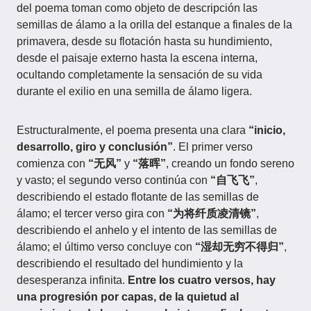
del poema toman como objeto de descripción las
semillas de álamo a la orilla del estanque a finales de la
primavera, desde su flotación hasta su hundimiento,
desde el paisaje externo hasta la escena interna,
ocultando completamente la sensación de su vida
durante el exilio en una semilla de álamo ligera.
Estructuralmente, el poema presenta una clara
“inicio,
desarrollo, giro y conclusión”
. El primer verso
comienza con
“无风”
y
“落晖”
, creando un fondo sereno
y vasto; el segundo verso continúa con
“自飞飞”
,
describiendo el estado flotante de las semillas de
álamo; el tercer verso gira con
“为将纤质凌清镜”
,
describiendo el anhelo y el intento de las semillas de
álamo; el último verso concluye con
“湿却无穷不得归”
,
describiendo el resultado del hundimiento y la
desesperanza infinita.
Entre los cuatro versos, hay
una progresión por capas, de la quietud al