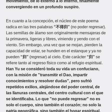
movimiento, de lo externo a lo interno, finalmente
convergiendo en un profundo suspiro.
En cuanto a la concepción, el núcleo de este poema
radica en las tres palabras
“不得归”
(no poder regresar).
Las semillas de álamo son originalmente mensajeras de
la primavera, ligeras y libres, viniendo y yendo con el
viento. Sin embargo, una vez que se mojan, pierden la
capacidad de volar, se hunden en el estanque y ya no
pueden
“归”
(regresar) al cielo. Este carácter
“归”
se
refiere tanto al regreso físico como al refugio espiritual.
Han Yu se consideró toda su vida un confuciano,
con la misión de "transmitir el Dao, impartir
conocimientos y resolver dudas", pero sufrió
repetidos exilios, alejándose del poder central, de
las llanuras centrales, del centro cultural con el que
se identificaba. Lo que "no puede regresar" no es
solo el cuerpo, sino también el corazón; no solo la
patria geográfica, sino también el hogar espiritual.