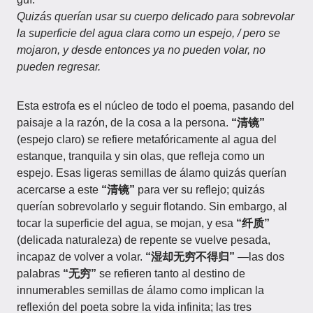
Quizás querían usar su cuerpo delicado para sobrevolar
la superficie del agua clara como un espejo, / pero se
mojaron, y desde entonces ya no pueden volar, no
pueden regresar.
Esta estrofa es el núcleo de todo el poema, pasando del
paisaje a la razón, de la cosa a la persona.
“清镜”
(espejo claro) se refiere metafóricamente al agua del
estanque, tranquila y sin olas, que refleja como un
espejo. Esas ligeras semillas de álamo quizás querían
acercarse a este
“清镜”
para ver su reflejo; quizás
querían sobrevolarlo y seguir flotando. Sin embargo, al
tocar la superficie del agua, se mojan, y esa
“纤质”
(delicada naturaleza) de repente se vuelve pesada,
incapaz de volver a volar.
“湿却无穷不得归”
—las dos
palabras
“无穷”
se refieren tanto al destino de
innumerables semillas de álamo como implican la
reflexión del poeta sobre la vida infinita; las tres