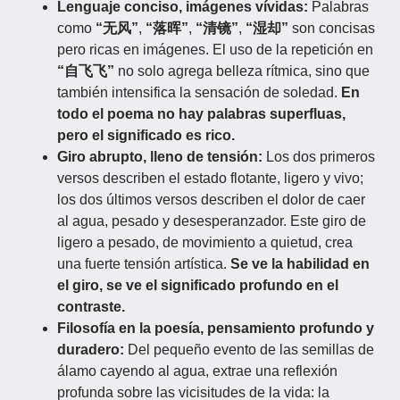
Lenguaje conciso, imágenes vívidas:
Palabras
como
“无风”
,
“落晖”
,
“清镜”
,
“湿却”
son concisas
pero ricas en imágenes. El uso de la repetición en
“自飞飞”
no solo agrega belleza rítmica, sino que
también intensifica la sensación de soledad.
En
todo el poema no hay palabras superfluas,
pero el significado es rico.
Giro abrupto, lleno de tensión:
Los dos primeros
versos describen el estado flotante, ligero y vivo;
los dos últimos versos describen el dolor de caer
al agua, pesado y desesperanzador. Este giro de
ligero a pesado, de movimiento a quietud, crea
una fuerte tensión artística.
Se ve la habilidad en
el giro, se ve el significado profundo en el
contraste.
Filosofía en la poesía, pensamiento profundo y
duradero:
Del pequeño evento de las semillas de
álamo cayendo al agua, extrae una reflexión
profunda sobre las vicisitudes de la vida: la