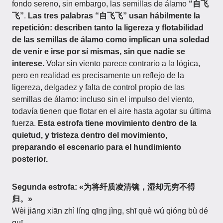
fondo sereno, sin embargo, las semillas de álamo
“自飞
飞”
.
Las tres palabras “自飞飞” usan hábilmente la
repetición: describen tanto la ligereza y flotabilidad
de las semillas de álamo como implican una soledad
de venir e irse por sí mismas, sin que nadie se
interese.
Volar sin viento parece contrario a la lógica,
pero en realidad es precisamente un reflejo de la
ligereza, delgadez y falta de control propio de las
semillas de álamo: incluso sin el impulso del viento,
todavía tienen que flotar en el aire hasta agotar su última
fuerza.
Esta estrofa tiene movimiento dentro de la
quietud, y tristeza dentro del movimiento,
preparando el escenario para el hundimiento
posterior.
Segunda estrofa: «为将纤质凌清镜，湿却无穷不得
归。»
Wèi jiāng xiān zhì líng qīng jìng, shī què wú qióng bù dé
guī.