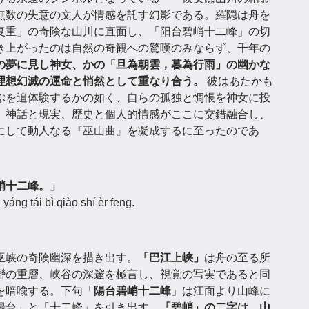
無数の失意の文人が情感を託す幻影である。羅隠は舟を
复重」の奇険な山川に直面し、「阳台碧峭十二峰」の切
き上がったのは自然の奇観への驚嘆のみならず、千年の
の夢に見し神女、かの「旦為朝雲，暮為行雨」の幽かな
理想幻滅の運命と悄然として重なり合う。
彼はあたかも
ぶを追体験するかの如く、自らの孤独と惆悵を神女に投
、神話と現実、歴史と個人的情感がここに交錯融合し、
にして動人なる『巫山曲』を凝成するに至ったのであ
峭十二峰。」
yáng tái bì qiào shí èr fēng.
。
巫峡の奇険幽深を描き出す。
「巴江上峡」
は舟の至る所
巒の重層、峡谷の深邃を極言し、視覚の写実であると同
を暗喩する。下句「
陽台碧峭十二峰
」は江面より山峰に
陽台」と「十二峰」を引き出す。
「碧峭」の二字は、山