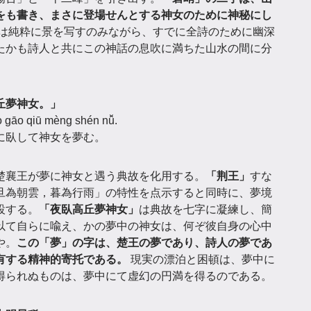
をも書き、まさに登場せんとする神女のために神秘にし
は純粋に景を写すのみながら、すでに全詩のために幽深
たかも詩人と共にこの神話の息吹に満ちた山水の間に分
丘夢神女。」
wò gāo qiū mèng shén nǚ.
に臥して神女を夢む。
楚襄王が夢に神女と遇う典故を化用する。
「荆王」
すな
旦為朝雲，暮為行雨」の特性を点示すると同時に、夢境
設する。
「夜臥高丘夢神女」
は典故を七字に凝練し、簡
以て自らに喩え、かの夢中の神女は、何ぞ彼自身の心中
や。
この「夢」の字は、楚王の夢であり、詩人の夢であ
有する精神的寄托である。
現実の漂泊と困頓は、夢中に
得られぬものは、夢中にて虚幻の円満を得るのである。