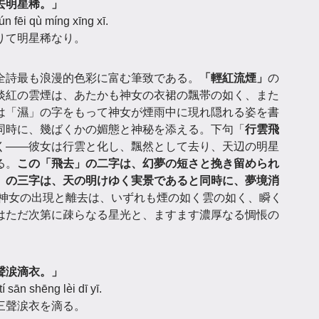
去明星稀。」
ún fēi qù míng xīng xī.
りて明星稀なり。
全詩最も浪漫的色彩に富む筆致である。
「輕紅流煙」
の
淡紅の雲煙は、あたかも神女の衣裙の飄帯の如く、また
は「濕」の字をもって神女が煙雨中に現れ隠れる姿を書
同時に、幾ばくかの媚態と神秘を添える。下句「
行雲飛
く——彼女は行雲と化し、飄然として去り、天辺の明星
る。
この「飛去」の二字は、幻夢の短さと挽き留められ
」の三字は、天の明けゆく実景であると同時に、夢境消
神女の出現と離去は、いずれも煙の如く雲の如く、瞬く
はただ次第に疎らなる星光と、ますます濃厚なる惆悵の
聲涙滴衣。」
 sān shēng lèi dī yī.
三聲涙衣を滴る。