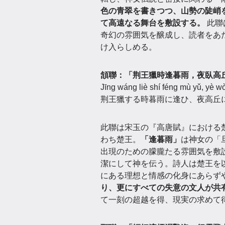
色の青翠を書きつつ、山勢の陡峭
て高遠なる舞台を敷設する。
此聯
奇幻の雰囲気を醸成し、読者をあ
け入らしめる。
頷聯：「荆王獵時逢暮雨，夜臥高
Jīng wáng liè shí féng mù yǔ, yè 
荆王獵する時暮雨に逢ひ、夜高丘
此聯は宋玉の『高唐賦』における
わち楚王。
「逢暮雨」
は神女の「
出現のための朦朧たる雰囲気を敷
潔にして神を伝う。詩人は楚王を
にある理想と情感の化身にあらず
り、更にすべての失意の文人が共
て一刻の超越を得、現実の求めて