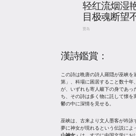
轻红流烟湿
目极魂断望
贾岛
漢詩鑑賞：
この詩は晩唐の詩人羅隠が巫峡を
第」、科場に困居すること数十年
が、いずれも寄人籬下の身であっ
ち、その詩は多く物に託して懐を
鬱の中に深情を見せる。
巫峡は、古来より文人墨客が吟詠
夢に神女が現れるという伝説によ
山神女」
は、すでに中国文学にお