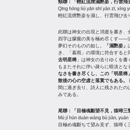
頸聯：「輕紅流煙濕艷姿，行雲飛
Qīng hóng liú yān shī yàn zī, xíng y
輕紅流煙艷姿を濕し、行雲飛び去
此聯は神女の出現と消逝を書き、
四字は朦朧の美を極め尽くす——
夢幻そのものの如し。
「濕艷姿」
き、「暮雨」の環境に符合すると
去明星稀
」は神女の去りゆくを書
もまたそれに伴い疎らに暗淡とな
なさを書き尽くし、この「明星稀
散後の心の空虚と落寞でもある。
間に過ぎ去り、詩人に残されたの
みである。
尾聯：「目極魂斷望不見，猿啼三
Mù jí hún duàn wàng bù jiàn, yuán tí
目極め魂斷ちて望み見ず、猿啼く