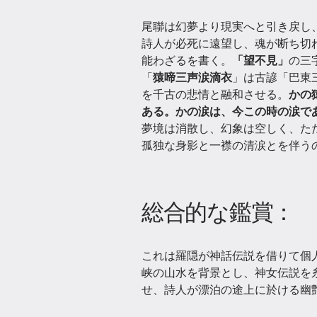
尾聯は幻夢より現実へと引き戻し
詩人が必死に遠望し、魂が断ち切
能わざるを書く。
「望不見」
の三
「
猿啼三声涙滴衣
」は古諺「巴東
を千古の悲情と融和させる。
かの
ある。かの涙は、今この時の涙で
夢境は消散し、幻象は空しく、た
孤独な身影と一襟の清涙とを伴う
総合的な鑑賞：
これは羅隠が神話伝説を借りて個
峡の山水を背景とし、神女伝説を
せ、詩人が漂泊の途上に於ける幽