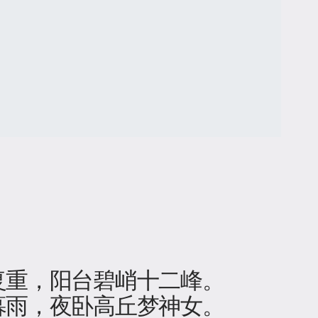
重，阳台碧峭十二峰​。
暮雨，夜卧高丘梦神女。