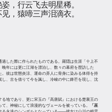
艳姿，行云飞去明星稀。
不见，猿啼三声泪滴衣。
通過した際に作られたものである。羅隠は生涯「十上不
、晚年には更に江湖を漂泊し、数々の幕府を歴訪した
た。彼は世態炎涼、運命の弄人に骨身に染みる体得を持
寓し、古を借りて今を諷し、冷峻の中に鋒芒を現し、沈
する地であり、更に宋玉の『高唐賦』における楚襄王の
って、神秘にして浪漫的なヴェールを被っている。
「巫
ける永遠のシンボルとなっている——彼女は山川の精霊