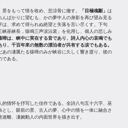
、景をもって情を收め、悲涼骨に徹す。
「目極魂斷」
は
れんばかりに望むも、かの夢中人の身影を再び望み見る
字は、求めて得られぬ絶望と失落を言い尽くす。下句
三峡巫峡長，猿鳴三声涙沾裳」を化用し、個人の悲しみ
猿啼は、峡中に実在する音であり、詩人内心の哀鳴でも
あり、千百年來の無数の漂泊者が共有する涙でもある。
だあの凄厲たる猿啼のみが峡谷に久しく響き渡り、彼の
のである。
人的情怀を抒写した佳作である。全詩八句五十六字、巫
糸とし、眼前の景、古人の夢、心中の情を一体に融合さ
艶迷離、凄婉動人の内面世界を描き出す。