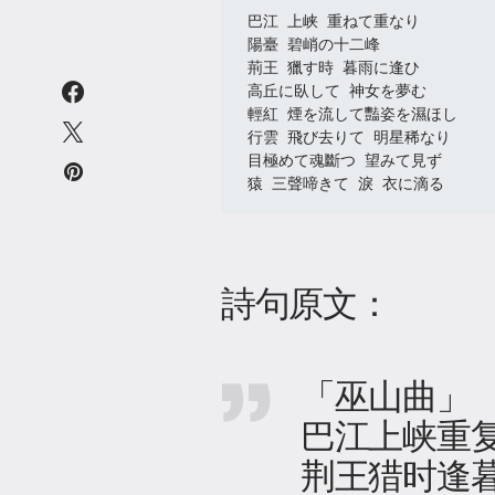
巴江 上峡 重ねて重なり
陽臺 碧峭の十二峰
荊王 獵す時 暮雨に逢ひ
高丘に臥して 神女を夢む
輕紅 煙を流して豔姿を濕ほし
行雲 飛び去りて 明星稀なり
目極めて魂斷つ 望みて見ず
猿 三聲啼きて 淚 衣に滴る
詩句原文：
「巫山曲」
巴江上峡重复
荆王猎时逢