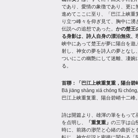
であり、愛情の象徴であり、更に
進めてここに至り、「巴江上峡重
り立つ峰々を仰ぎ見て、胸中に湧
伝説への追想であった。
かの楚王
る身影は、詩人自身の漂泊無依、
峡中にあって楚王が夢に陽台を遊
射し、神女の夢を詩人の夢となし
ついにこの幽艶にして迷離、凄婉
る。
首聯：「巴江上峡重复重，陽台碧
Bā jiāng shàng xiá chóng fù chóng, 
巴江上峡重复重、陽台碧峭十二峰
詩は開篇より、雄渾の筆をもって
を点明し、
「重复重」
の三字は山
時に、前路の渺茫と心緒の曲折と
転じ、神女伝説と密接に関わる「