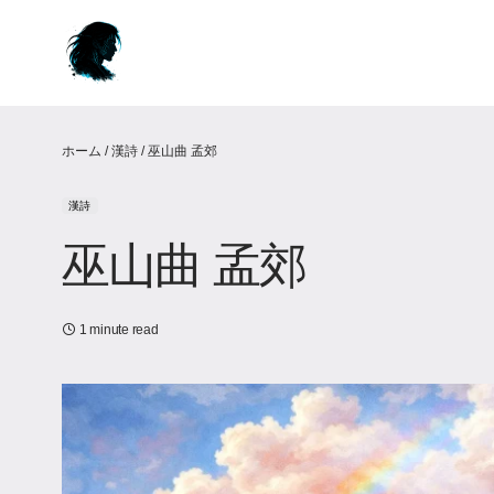
ホーム
/
漢詩
/
巫山曲 孟郊
漢詩
巫山曲 孟郊
1 minute read