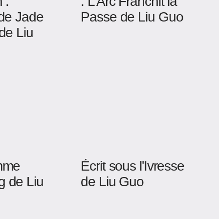
 :
: L’Arc Franchit la
 de Jade
Passe de Liu Guo
de Liu
mme
Écrit sous l'Ivresse
 de Liu
de Liu Guo