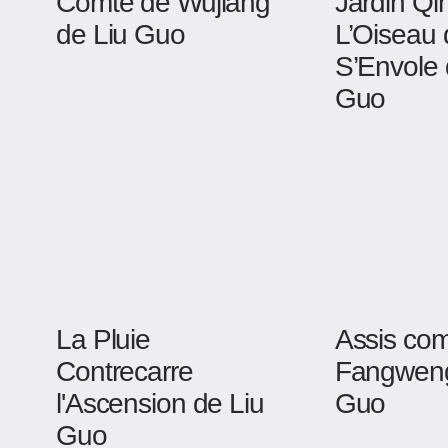
Comté de Wujiang
Jardin Qin
de Liu Guo
L’Oiseau
S’Envole 
Guo
La Pluie
Assis co
Contrecarre
Fangweng
l'Ascension de Liu
Guo
Guo