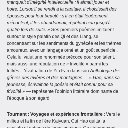
manquait d'intégrité intellectuelle ; il aimait jouer et
boire. Lorsqu'il se rendit à la capitale, il choisissait des
épouses pour leur beauté ; s'il en était légèrement
mécontent, il les abandonnait, répétant cela jusqu'à
quatre fois de suite. »
Ses premiers poèmes imitaient
surtout le style palatin des Qi et des Liang, se
concentrant sur les sentiments du gynécée et les thèmes
amoureux, avec un langage orné et un goût superficiel.
Cela lui valut une renommée précoce pour son talent,
mais aussi une réputation de « frivolité » parmi les
lettrés. L'évaluation de Yin Fan dans son
Anthologie des
génies des rivières et des montagnes
—
« Hao, dans sa
jeunesse, écrivait de la poésie et était connu pour sa
frivolité »
— représente l'opinion littéraire dominante de
l'époque à son égard.
Tournant : Voyages et expérience frontalière
: Vers le
milieu et la fin de l'ère Kaiyuan, Cui Hao quitta la
capitale et entama de longs voyages. Ce changement