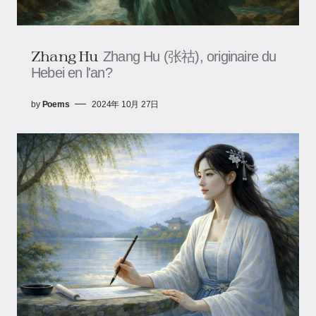
Zhang Hu
Zhang Hu (张祜), originaire du
Hebei en l'an?
by
Poems
2024年 10月 27日