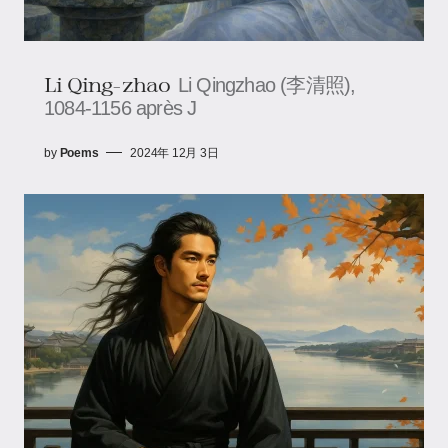
Li Qing-zhao
Li Qingzhao (李清照),
1084-1156 après J
by
Poems
2024年 12月 3日