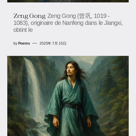
Zeng Gong
Zeng Gong (曾巩, 1019 -
1083), originaire de Nanfeng dans le Jiangxi,
obtint le
by
Poems
2025年 7月 10日