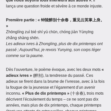
que nous soyons tous inférieurs aux autres »
, il
lança une question froide et sévère à ce monde injuste.
Première partie : « 钟陵醉别十余春，重见云英掌上身。
»
Zhōnglíng zuì bié shí yú chūn, chóng jiàn Yúnyīng
zhǎng shàng shēn.
Les adieux ivres à Zhongling, plus de dix printemps ont
passé ; Aujourd'hui, je revois Yunying, son corps léger
comme sur la paume.
Dès l'ouverture, le poème évoque, avec les deux mots
«
adieux ivres »
(醉别), la tendresse du passé. Ces
adieux se firent dans la brume de l'ivresse, avec à la fois
la fougue de la jeunesse et l'égarement d'un avenir
inconnu.
« Plus de dix printemps »
(十余春), trois mots
décrivent l'écoulement du temps – ce ne sont pas dix
années, mais plus de dix printemps, chaque printemps