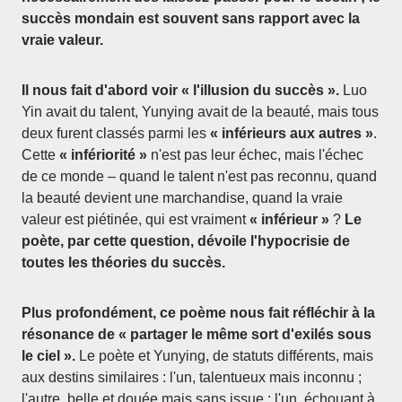
succès mondain est souvent sans rapport avec la
vraie valeur.
Il nous fait d'abord voir « l'illusion du succès ».
Luo
Yin avait du talent, Yunying avait de la beauté, mais tous
deux furent classés parmi les
« inférieurs aux autres »
.
Cette
« infériorité »
n'est pas leur échec, mais l'échec
de ce monde – quand le talent n'est pas reconnu, quand
la beauté devient une marchandise, quand la vraie
valeur est piétinée, qui est vraiment
« inférieur »
?
Le
poète, par cette question, dévoile l'hypocrisie de
toutes les théories du succès.
Plus profondément, ce poème nous fait réfléchir à la
résonance de « partager le même sort d'exilés sous
le ciel ».
Le poète et Yunying, de statuts différents, mais
aux destins similaires : l'un, talentueux mais inconnu ;
l'autre, belle et douée mais sans issue ; l'un, échouant à