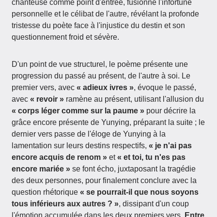
chanteuse comme point d'entrée, fusionne l'infortune
personnelle et le célibat de l'autre, révélant la profonde
tristesse du poète face à l'injustice du destin et son
questionnement froid et sévère.
D'un point de vue structurel, le poème présente une
progression du passé au présent, de l'autre à soi. Le
premier vers, avec
« adieux ivres »
, évoque le passé,
avec
« revoir »
ramène au présent, utilisant l'allusion du
« corps léger comme sur la paume »
pour décrire la
grâce encore présente de Yunying, préparant la suite ; le
dernier vers passe de l'éloge de Yunying à la
lamentation sur leurs destins respectifs,
« je n'ai pas
encore acquis de renom »
et
« et toi, tu n'es pas
encore mariée »
se font écho, juxtaposant la tragédie
des deux personnes, pour finalement conclure avec la
question rhétorique
« se pourrait-il que nous soyons
tous inférieurs aux autres ? »
, dissipant d'un coup
l'émotion accumulée dans les deux premiers vers.
Entre