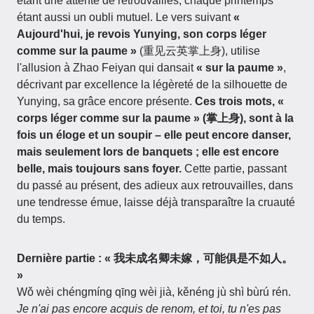
étant une attente de retrouvailles, chaque printemps
étant aussi un oubli mutuel. Le vers suivant
«
Aujourd'hui, je revois Yunying, son corps léger
comme sur la paume »
(重见云英掌上身), utilise
l'allusion à Zhao Feiyan qui dansait
« sur la paume »
,
décrivant par excellence la légèreté de la silhouette de
Yunying, sa grâce encore présente.
Ces trois mots, «
corps léger comme sur la paume » (掌上身), sont à la
fois un éloge et un soupir – elle peut encore danser,
mais seulement lors de banquets ; elle est encore
belle, mais toujours sans foyer.
Cette partie, passant
du passé au présent, des adieux aux retrouvailles, dans
une tendresse émue, laisse déjà transparaître la cruauté
du temps.
Dernière partie : « 我未成名卿未嫁，可能俱是不如人。
»
Wǒ wèi chéngmíng qīng wèi jià, kěnéng jù shì bùrú rén.
Je n'ai pas encore acquis de renom, et toi, tu n'es pas