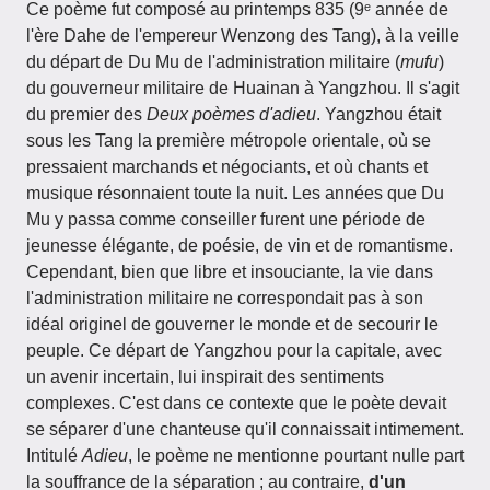
Ce poème fut composé au printemps 835 (9ᵉ année de
l'ère Dahe de l'empereur Wenzong des Tang), à la veille
du départ de Du Mu de l'administration militaire (
mufu
)
du gouverneur militaire de Huainan à Yangzhou. Il s'agit
du premier des
Deux poèmes d'adieu
. Yangzhou était
sous les Tang la première métropole orientale, où se
pressaient marchands et négociants, et où chants et
musique résonnaient toute la nuit. Les années que Du
Mu y passa comme conseiller furent une période de
jeunesse élégante, de poésie, de vin et de romantisme.
Cependant, bien que libre et insouciante, la vie dans
l'administration militaire ne correspondait pas à son
idéal originel de gouverner le monde et de secourir le
peuple. Ce départ de Yangzhou pour la capitale, avec
un avenir incertain, lui inspirait des sentiments
complexes. C'est dans ce contexte que le poète devait
se séparer d'une chanteuse qu'il connaissait intimement.
Intitulé
Adieu
, le poème ne mentionne pourtant nulle part
la souffrance de la séparation ; au contraire,
d'un