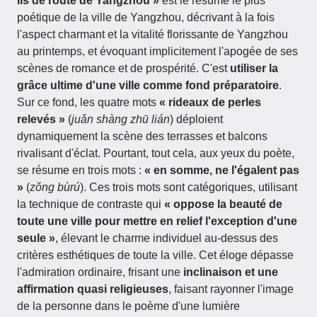
lis de route de Yangzhou »
est le résumé le plus
poétique de la ville de Yangzhou, décrivant à la fois
l'aspect charmant et la vitalité florissante de Yangzhou
au printemps, et évoquant implicitement l'apogée de ses
scènes de romance et de prospérité. C'est
utiliser la
grâce ultime d'une ville comme fond préparatoire
.
Sur ce fond, les quatre mots
« rideaux de perles
relevés »
(
juǎn shàng zhū lián
) déploient
dynamiquement la scène des terrasses et balcons
rivalisant d'éclat. Pourtant, tout cela, aux yeux du poète,
se résume en trois mots :
« en somme, ne l'égalent pas
»
(
zǒng bùrú
). Ces trois mots sont catégoriques, utilisant
la technique de contraste qui
« oppose la beauté de
toute une ville pour mettre en relief l'exception d'une
seule »
, élevant le charme individuel au-dessus des
critères esthétiques de toute la ville. Cet éloge dépasse
l'admiration ordinaire, frisant une
inclinaison et une
affirmation quasi religieuses
, faisant rayonner l'image
de la personne dans le poème d'une lumière