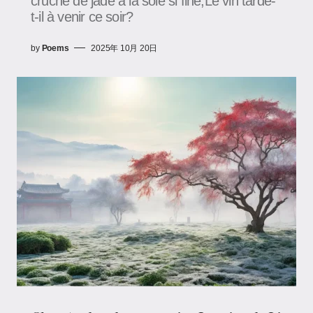
cruche de jade à la soie si fine,Le vin tarde-
t-il à venir ce soir?
by
Poems
2025年 10月 20日