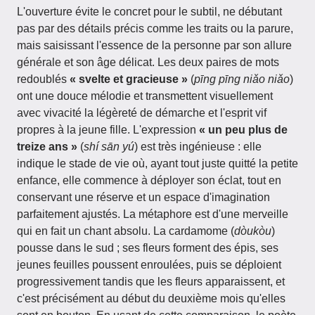
L'ouverture évite le concret pour le subtil, ne débutant
pas par des détails précis comme les traits ou la parure,
mais saisissant l'essence de la personne par son allure
générale et son âge délicat. Les deux paires de mots
redoublés
« svelte et gracieuse »
(
pīng pīng niǎo niǎo
)
ont une douce mélodie et transmettent visuellement
avec vivacité la légèreté de démarche et l'esprit vif
propres à la jeune fille. L'expression
« un peu plus de
treize ans »
(
shí sān yú
) est très ingénieuse : elle
indique le stade de vie où, ayant tout juste quitté la petite
enfance, elle commence à déployer son éclat, tout en
conservant une réserve et un espace d'imagination
parfaitement ajustés. La métaphore est d'une merveille
qui en fait un chant absolu. La cardamome (
dòukòu
)
pousse dans le sud ; ses fleurs forment des épis, ses
jeunes feuilles poussent enroulées, puis se déploient
progressivement tandis que les fleurs apparaissent, et
c'est précisément au début du deuxième mois qu'elles