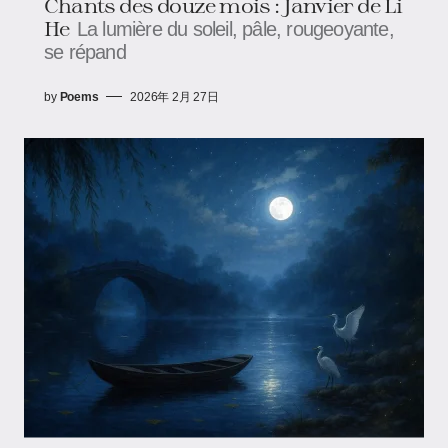
Chants des douze mois : Janvier de Li
He
La lumière du soleil, pâle, rougeoyante,
se répand
by
Poems
2026年 2月 27日