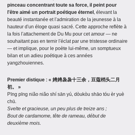
pinceau concentrant toute sa force, il peint pour
l'être aimé un portrait poétique éternel
, élevant la
beauté instantanée et l'admiration de la jeunesse à la
hauteur d'un éloge quasi sacré. Cette approche reflète à
la fois l'attachement de Du Mu pour cet amour — ne
souhaitant pas en ternir l'éclat par une tristesse ordinaire
— et implique, pour le poète lui-même, un somptueux
bilan et un adieu poétique à ces années
yangzhouiennes.
Premier distique : « 娉娉袅袅十三余，豆蔻梢头二月
初。 »
Pīng pīng niǎo niǎo shí sān yú, dòukòu shāo tóu èr yuè
chū.
Svelte et gracieuse, un peu plus de treize ans ;
Bout de cardamome, tête de rameau, début de
deuxième mois.