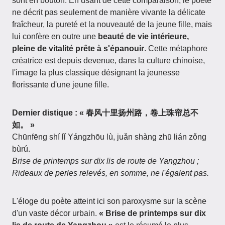
sont en bouton. En usant de cette comparaison, le poète
ne décrit pas seulement de manière vivante la délicate
fraîcheur, la pureté et la nouveauté de la jeune fille, mais
lui confère en outre une
beauté de vie intérieure,
pleine de vitalité prête à s'épanouir
. Cette métaphore
créatrice est depuis devenue, dans la culture chinoise,
l'image la plus classique désignant la jeunesse
florissante d'une jeune fille.
Dernier distique : « 春风十里扬州路，卷上珠帘总不
如。 »
Chūnfēng shí lǐ Yángzhōu lù, juǎn shàng zhū lián zǒng
bùrú.
Brise de printemps sur dix lis de route de Yangzhou ;
Rideaux de perles relevés, en somme, ne l'égalent pas.
L'éloge du poète atteint ici son paroxysme sur la scène
d'un vaste décor urbain.
« Brise de printemps sur dix