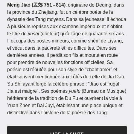
Meng Jiao (孟郊 751 - 814)
, originaire de Deqing, dans
la province du Zhejiang, fut un célèbre poète de la
dynastie des Tang moyens. Dans sa jeunesse, il échoua
à plusieurs reprises aux examens impériaux et n'obtint
le titre de
jinshi
(docteur) qu'à l'âge de quarante-six ans.
Il occupa des postes mineurs, comme shérif de Liyang,
et vécut dans la pauvreté et les difficultés. Dans ses
dernières années, il perdit son fils et mourut en route
pour prendre de nouvelles fonctions officielles. Sa
poésie est réputée pour son style de "chant amer" et
était souvent mentionnée aux côtés de celle de Jia Dao,
Su Shi ayant forgé la célèbre phrase : "Jiao est frugal,
Jia est maigre". Ses poèmes
yuefu
(Bureau de Musique)
héritèrent de la tradition de Du Fu et ouvrirent la voie à
Yuan Zhen et Bai Juyi, établissant une place unique et
distinctive dans l'histoire de la poésie des Tang.