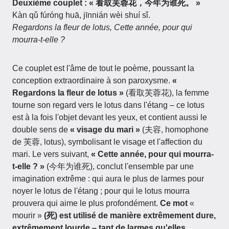
Deuxième couplet : « 看取芙蓉花，今年为谁死。 »
Kàn qǔ fúróng huā, jīnnián wèi shuí sǐ.
Regardons la fleur de lotus, Cette année, pour qui
mourra-t-elle ?
Ce couplet est l'âme de tout le poème, poussant la
conception extraordinaire à son paroxysme.
«
Regardons la fleur de lotus »
(看取芙蓉花), la femme
tourne son regard vers le lotus dans l'étang – ce lotus
est à la fois l'objet devant les yeux, et contient aussi le
double sens de
« visage du mari »
(夫容, homophone
de 芙蓉, lotus), symbolisant le visage et l'affection du
mari. Le vers suivant,
« Cette année, pour qui mourra-
t-elle ? »
(今年为谁死), conclut l'ensemble par une
imagination extrême : qui aura le plus de larmes pour
noyer le lotus de l'étang ; pour qui le lotus mourra
prouvera qui aime le plus profondément.
Ce mot
«
mourir »
(死) est utilisé de manière extrêmement dure,
extrêmement lourde – tant de larmes qu'elles