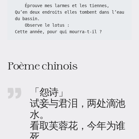
    Éprouve mes larmes et les tiennes,
Qu’en deux endroits elles tombent dans l’eau 
du bassin.
    Observe le lotus :
Cette année, pour qui mourra-t-il ?
Poème chinois
「怨诗」
试妾与君泪，两处滴池
水。
看取芙蓉花，今年为谁
死。