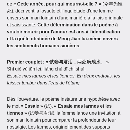
de
« Cette année, pour qui mourra-t-elle ? »
(今年为谁
死), décrivent la loyauté et l'inquiétude d'une femme
envers son mari lointain d'une manière à la fois originale
et saisissante.
Cette détermination dans le poème à
vouloir mourir pour l'amour est aussi l'identification
et la quête obstinée de Meng Jiao lui-même envers
les sentiments humains sincères.
Premier couplet : « 试妾与君泪，两处滴池水。 »
Shì qiè yǔ jūn lèi, liǎng chù dī chí shuǐ.
Essaie mes larmes et les tiennes, En deux endroits, les
laisser tomber dans l'eau de l'étang.
Dès l'ouverture, le poème instaure une hypothèse avec
le mot
« Essaie »
(试).
« Essaie mes larmes et les
tiennes »
(试妾与君泪), la femme lance une invitation à
son mari lointain pour comparer la profondeur de leur
nostalgie. Les larmes, originellement des supports