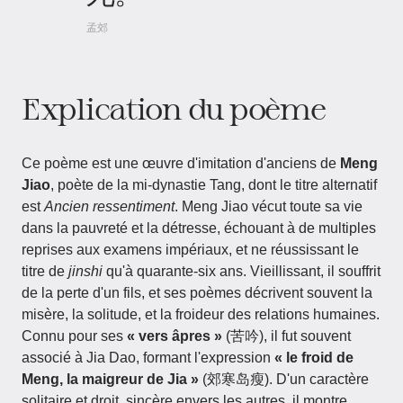
孟郊
Explication du poème
Ce poème est une œuvre d'imitation d'anciens de
Meng
Jiao
, poète de la mi-dynastie Tang, dont le titre alternatif
est
Ancien ressentiment
. Meng Jiao vécut toute sa vie
dans la pauvreté et la détresse, échouant à de multiples
reprises aux examens impériaux, et ne réussissant le
titre de
jinshi
qu'à quarante-six ans. Vieillissant, il souffrit
de la perte d'un fils, et ses poèmes décrivent souvent la
misère, la solitude, et la froideur des relations humaines.
Connu pour ses
« vers âpres »
(苦吟), il fut souvent
associé à Jia Dao, formant l'expression
« le froid de
Meng, la maigreur de Jia »
(郊寒岛瘦). D'un caractère
solitaire et droit, sincère envers les autres, il montre