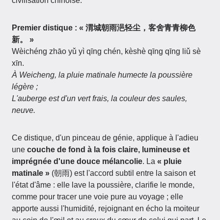
civilisation chinoise.
Premier distique : « 渭城朝雨浥轻尘，客舍青青柳色
新。 »
Wèichéng zhāo yǔ yì qīng chén, kèshè qīng qīng liǔ sè
xīn.
À Weicheng, la pluie matinale humecte la poussière
légère ;
L'auberge est d'un vert frais, la couleur des saules,
neuve.
Ce distique, d'un pinceau de génie, applique à l'adieu
une
couche de fond à la fois claire, lumineuse et
imprégnée d'une douce mélancolie
. La
« pluie
matinale »
(朝雨) est l'accord subtil entre la saison et
l'état d'âme : elle lave la poussière, clarifie le monde,
comme pour tracer une voie pure au voyage ; elle
apporte aussi l'humidité, rejoignant en écho la moiteur