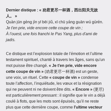
Dernier distique : « 劝君更尽一杯酒，西出阳关无故
人。 »
Quàn jūn gèng jìn yī bēi jiǔ, xī chū yáng guān wú gùrén.
Je t'en prie, vide encore cette coupe de vin ;
À l'ouest, une fois franchi le Pas Yang, plus d'ami de
jadis.
Ce distique est l'explosion totale de l'émotion et l'ultime
testament spirituel, chanté à travers les âges, sans qu'un
mot puisse être changé.
« Je t'en prie, vide encore
cette coupe de vin »
(劝君更尽一杯酒) est un geste,
une voix, un rituel. Cette
« coupe de vin »
condense
toute l'affection, l'inquiétude, les vœux et la résignation
qui ne peuvent ni ne doivent être dits.
« Encore »
(更尽)
est particulièrement pressant : il signifie que le vin a déjà
coulé à flots, que les mots sont épuisés, qu'il ne reste
plus que cette dernière coupe, comme
l'ultime vecteur