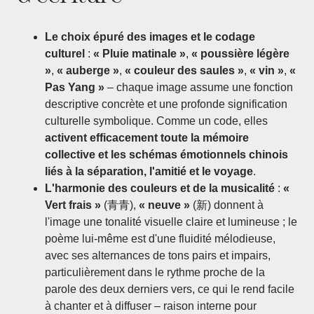
Le choix épuré des images et le codage
culturel
:
« Pluie matinale »
,
« poussière légère
»
,
« auberge »
,
« couleur des saules »
,
« vin »
,
«
Pas Yang »
– chaque image assume une fonction
descriptive concrète et une profonde signification
culturelle symbolique. Comme un code, elles
activent efficacement toute la mémoire
collective et les schémas émotionnels chinois
liés à la séparation, l'amitié et le voyage
.
L'harmonie des couleurs et de la musicalité
:
«
Vert frais »
(青青),
« neuve »
(新) donnent à
l'image une tonalité visuelle claire et lumineuse ; le
poème lui-même est d'une fluidité mélodieuse,
avec ses alternances de tons pairs et impairs,
particulièrement dans le rythme proche de la
parole des deux derniers vers, ce qui le rend facile
à chanter et à diffuser – raison interne pour