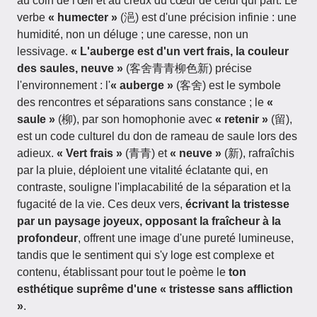
au coin de l'œil et au creux du cœur de celui qui part. Le
verbe
« humecter »
(浥) est d'une précision infinie : une
humidité, non un déluge ; une caresse, non un
lessivage.
« L'auberge est d'un vert frais, la couleur
des saules, neuve »
(客舍青青柳色新) précise
l'environnement : l'
« auberge »
(客舍) est le symbole
des rencontres et séparations sans constance ; le
«
saule »
(柳), par son homophonie avec
« retenir »
(留),
est un code culturel du don de rameau de saule lors des
adieux.
« Vert frais »
(青青) et
« neuve »
(新), rafraîchis
par la pluie, déploient une vitalité éclatante qui, en
contraste, souligne l'implacabilité de la séparation et la
fugacité de la vie. Ces deux vers,
écrivant la tristesse
par un paysage joyeux, opposant la fraîcheur à la
profondeur
, offrent une image d'une pureté lumineuse,
tandis que le sentiment qui s'y loge est complexe et
contenu, établissant pour tout le poème le
ton
esthétique suprême d'une « tristesse sans affliction
»
.