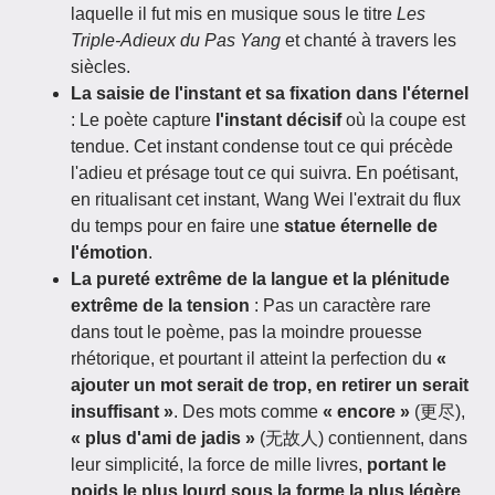
laquelle il fut mis en musique sous le titre
Les
Triple-Adieux du Pas Yang
et chanté à travers les
siècles.
La saisie de l'instant et sa fixation dans l'éternel
: Le poète capture
l'instant décisif
où la coupe est
tendue. Cet instant condense tout ce qui précède
l'adieu et présage tout ce qui suivra. En poétisant,
en ritualisant cet instant, Wang Wei l'extrait du flux
du temps pour en faire une
statue éternelle de
l'émotion
.
La pureté extrême de la langue et la plénitude
extrême de la tension
: Pas un caractère rare
dans tout le poème, pas la moindre prouesse
rhétorique, et pourtant il atteint la perfection du
«
ajouter un mot serait de trop, en retirer un serait
insuffisant »
. Des mots comme
« encore »
(更尽),
« plus d'ami de jadis »
(无故人) contiennent, dans
leur simplicité, la force de mille livres,
portant le
poids le plus lourd sous la forme la plus légère