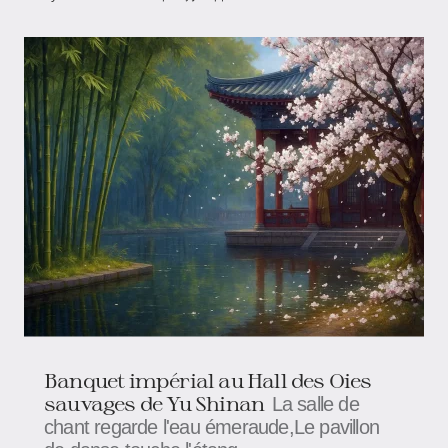
Banquet impérial au Hall des Oies
sauvages de Yu Shinan
La salle de
chant regarde l'eau émeraude,Le pavillon