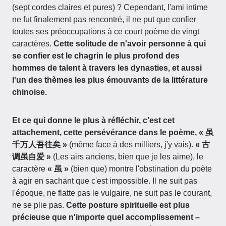
(sept cordes claires et pures) ? Cependant, l'ami intime
ne fut finalement pas rencontré, il ne put que confier
toutes ses préoccupations à ce court poème de vingt
caractères.
Cette solitude de n'avoir personne à qui
se confier est le chagrin le plus profond des
hommes de talent à travers les dynasties, et aussi
l'un des thèmes les plus émouvants de la littérature
chinoise.
Et ce qui donne le plus à réfléchir, c'est cet
attachement, cette persévérance dans le poème, « 虽
千万人吾往矣 »
(même face à des milliers, j'y vais).
« 古
调虽自爱 »
(Les airs anciens, bien que je les aime), le
caractère
« 虽 »
(bien que) montre l'obstination du poète
à agir en sachant que c'est impossible. Il ne suit pas
l'époque, ne flatte pas le vulgaire, ne suit pas le courant,
ne se plie pas.
Cette posture spirituelle est plus
précieuse que n'importe quel accomplissement –