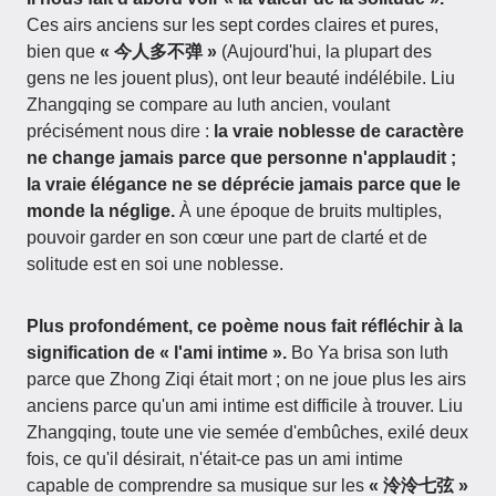
Ces airs anciens sur les sept cordes claires et pures,
bien que
« 今人多不弹 »
(Aujourd'hui, la plupart des
gens ne les jouent plus), ont leur beauté indélébile. Liu
Zhangqing se compare au luth ancien, voulant
précisément nous dire :
la vraie noblesse de caractère
ne change jamais parce que personne n'applaudit ;
la vraie élégance ne se déprécie jamais parce que le
monde la néglige.
À une époque de bruits multiples,
pouvoir garder en son cœur une part de clarté et de
solitude est en soi une noblesse.
Plus profondément, ce poème nous fait réfléchir à la
signification de « l'ami intime ».
Bo Ya brisa son luth
parce que Zhong Ziqi était mort ; on ne joue plus les airs
anciens parce qu'un ami intime est difficile à trouver. Liu
Zhangqing, toute une vie semée d'embûches, exilé deux
fois, ce qu'il désirait, n'était-ce pas un ami intime
capable de comprendre sa musique sur les
« 泠泠七弦 »