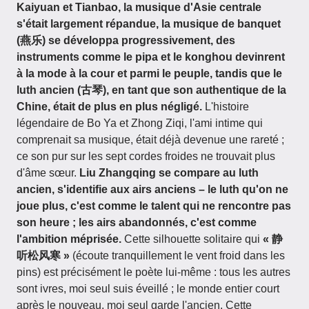
Kaiyuan et Tianbao, la musique d'Asie centrale
s'était largement répandue, la musique de banquet
(燕乐) se développa progressivement, des
instruments comme le pipa et le konghou devinrent
à la mode à la cour et parmi le peuple, tandis que le
luth ancien (古琴), en tant que son authentique de la
Chine, était de plus en plus négligé.
L'histoire
légendaire de Bo Ya et Zhong Ziqi, l'ami intime qui
comprenait sa musique, était déjà devenue une rareté ;
ce son pur sur les sept cordes froides ne trouvait plus
d'âme sœur.
Liu Zhangqing se compare au luth
ancien, s'identifie aux airs anciens – le luth qu'on ne
joue plus, c'est comme le talent qui ne rencontre pas
son heure ; les airs abandonnés, c'est comme
l'ambition méprisée.
Cette silhouette solitaire qui
« 静
听松风寒 »
(écoute tranquillement le vent froid dans les
pins) est précisément le poète lui-même : tous les autres
sont ivres, moi seul suis éveillé ; le monde entier court
après le nouveau, moi seul garde l'ancien. Cette