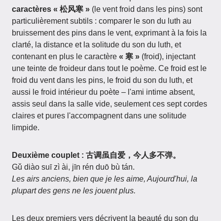
caractères « 松风寒 »
(le vent froid dans les pins) sont
particulièrement subtils : comparer le son du luth au
bruissement des pins dans le vent, exprimant à la fois la
clarté, la distance et la solitude du son du luth, et
contenant en plus le caractère
« 寒 »
(froid), injectant
une teinte de froideur dans tout le poème. Ce froid est le
froid du vent dans les pins, le froid du son du luth, et
aussi le froid intérieur du poète – l'ami intime absent,
assis seul dans la salle vide, seulement ces sept cordes
claires et pures l'accompagnent dans une solitude
limpide.
Deuxième couplet : 古调虽自爱，今人多不弹。
Gǔ diào suī zì ài, jīn rén duō bù tán.
Les airs anciens, bien que je les aime, Aujourd'hui, la
plupart des gens ne les jouent plus.
Les deux premiers vers décrivent la beauté du son du