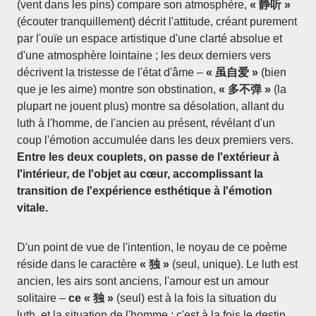
(vent dans les pins) compare son atmosphère,
« 静听 »
(écouter tranquillement) décrit l'attitude, créant purement
par l'ouïe un espace artistique d'une clarté absolue et
d'une atmosphère lointaine ; les deux derniers vers
décrivent la tristesse de l'état d'âme –
« 虽自爱 »
(bien
que je les aime) montre son obstination,
« 多不弹 »
(la
plupart ne jouent plus) montre sa désolation, allant du
luth à l'homme, de l'ancien au présent, révélant d'un
coup l'émotion accumulée dans les deux premiers vers.
Entre les deux couplets, on passe de l'extérieur à
l'intérieur, de l'objet au cœur, accomplissant la
transition de l'expérience esthétique à l'émotion
vitale.
D'un point de vue de l'intention, le noyau de ce poème
réside dans le caractère
« 独 »
(seul, unique). Le luth est
ancien, les airs sont anciens, l'amour est un amour
solitaire –
ce « 独 »
(seul) est à la fois la situation du
luth, et la situation de l'homme ; c'est à la fois le destin