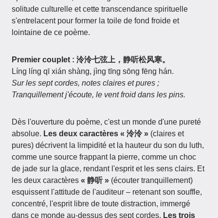
solitude culturelle et cette transcendance spirituelle
s'entrelacent pour former la toile de fond froide et
lointaine de ce poème.
Premier couplet : 泠泠七弦上，静听松风寒。
Líng líng qī xián shàng, jìng tīng sōng fēng hán.
Sur les sept cordes, notes claires et pures ;
Tranquillement j'écoute, le vent froid dans les pins.
Dès l'ouverture du poème, c'est un monde d'une pureté
absolue.
Les deux caractères « 泠泠 »
(claires et
pures) décrivent la limpidité et la hauteur du son du luth,
comme une source frappant la pierre, comme un choc
de jade sur la glace, rendant l'esprit et les sens clairs. Et
les deux caractères
« 静听 »
(écouter tranquillement)
esquissent l'attitude de l'auditeur – retenant son souffle,
concentré, l'esprit libre de toute distraction, immergé
dans ce monde au-dessus des sept cordes.
Les trois