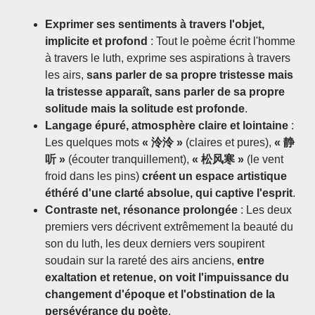
Exprimer ses sentiments à travers l'objet,
implicite et profond
: Tout le poème écrit l'homme
à travers le luth, exprime ses aspirations à travers
les airs,
sans parler de sa propre tristesse mais
la tristesse apparaît, sans parler de sa propre
solitude mais la solitude est profonde
.
Langage épuré, atmosphère claire et lointaine
:
Les quelques mots
« 泠泠 »
(claires et pures),
« 静
听 »
(écouter tranquillement),
« 松风寒 »
(le vent
froid dans les pins)
créent un espace artistique
éthéré d'une clarté absolue, qui captive l'esprit
.
Contraste net, résonance prolongée
: Les deux
premiers vers décrivent extrêmement la beauté du
son du luth, les deux derniers vers soupirent
soudain sur la rareté des airs anciens,
entre
exaltation et retenue, on voit l'impuissance du
changement d'époque et l'obstination de la
persévérance du poète
.