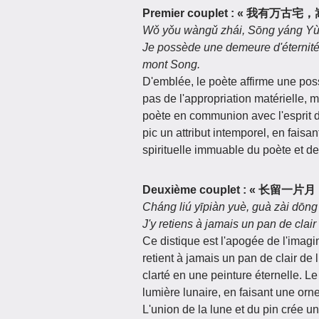
Premier couplet : « 我有万古
Wǒ yǒu wàngǔ zhái, Sōng yáng Yù
Je possède une demeure d'éternité :
mont Song.
D'emblée, le poète affirme une po
pas de l'appropriation matérielle, ma
poète en communion avec l'esprit 
pic un attribut intemporel, en fais
spirituelle immuable du poète et d
Deuxième couplet : « 长留
Cháng liú yīpiàn yuè, guà zài dōng
J'y retiens à jamais un pan de clai
Ce distique est l'apogée de l'imagi
retient à jamais un pan de clair de
clarté en une peinture éternelle. 
lumière lunaire, en faisant une or
L'union de la lune et du pin crée u