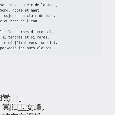
rnel se trouve au Pic de la Jade,
Song, noble et haut.
 pour toujours un clair de lune,
e au bord de l'eau.
cueillir les herbes d'immortel,
 si tendres et si rares.
eut-être où j'irai vers ton ciel,
par-delà les nues claires.
归嵩山」
，嵩阳玉女峰。