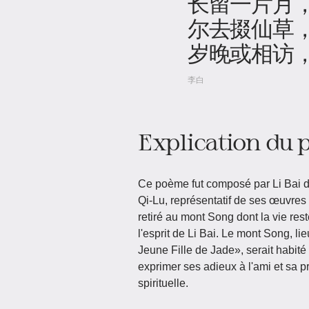
长留一片月
尔去掇仙草
岁晚或相访
李白
Explication du
Ce poème fut composé par Li Bai d
Qi-Lu, représentatif de ses œuvres 
retiré au mont Song dont la vie rest
l'esprit de Li Bai. Le mont Song, lie
Jeune Fille de Jade», serait habité
exprimer ses adieux à l'ami et sa p
spirituelle.