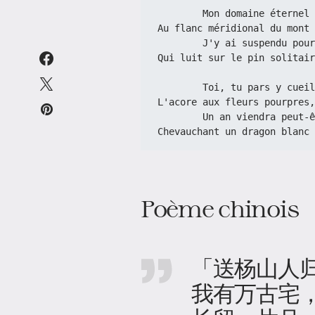
        Mon domaine éte
Au flanc méridional du mont 
        J'y ai suspendu
Qui luit sur le pin solitair
        Toi, tu pars y 
L'acore aux fleurs pourpres,
        Un an viendra p
Chevauchant un dragon blanc 
Poème chinois
「送杨山人
我有万古宅