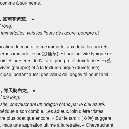
mi comme à soi-même.
掇仙草，菖蒲花紫茸。 »
 róng.
s immortelles, vois les fleurs de l'acore, pourpre et
ocation du macrocosme immortel aux détacts concrets
s herbes immortelles » (掇仙草) est une activité typique de
taoïstes. « Fleurs de l'acore, pourpre et duveteuses » (菖
ives (pourpre) et à la texture unique (duveteuse),
recluse, portant aussi des vœux de longévité pour l'ami.
或相访，青天骑白龙。 »
í bái lóng.
 visite, chevauchant un dragon blanc par le ciel azuré.
oétique à son comble. Les adieux, loin d'être tristes,
re plus poétique encore. « Sur le tard » (岁晚) suggère
mais une aspiration ultime à la retraite. « Chevauchant