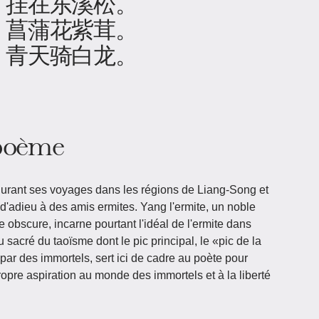
，挂在东溪松。
，菖蒲花紫茸。
，青天骑白龙。
 poème
urant ses voyages dans les régions de Liang-Song et
d'adieu à des amis ermites. Yang l'ermite, un noble
e obscure, incarne pourtant l'idéal de l'ermite dans
u sacré du taoïsme dont le pic principal, le «pic de la
 par des immortels, sert ici de cadre au poète pour
ropre aspiration au monde des immortels et à la liberté