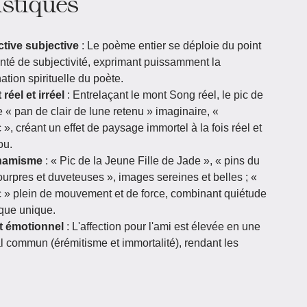
istiques
tive subjective
: Le poème entier se déploie du point
einté de subjectivité, exprimant puissamment la
tion spirituelle du poète.
éel et irréel
: Entrelaçant le mont Song réel, le pic de
e « pan de clair de lune retenu » imaginaire, «
, créant un effet de paysage immortel à la fois réel et
ou.
ynamisme
: « Pic de la Jeune Fille de Jade », « pins du
pourpres et duveteuses », images sereines et belles ; «
 » plein de mouvement et de force, combinant quiétude
ique unique.
t émotionnel
: L'affection pour l'ami est élevée en une
l commun (érémitisme et immortalité), rendant les