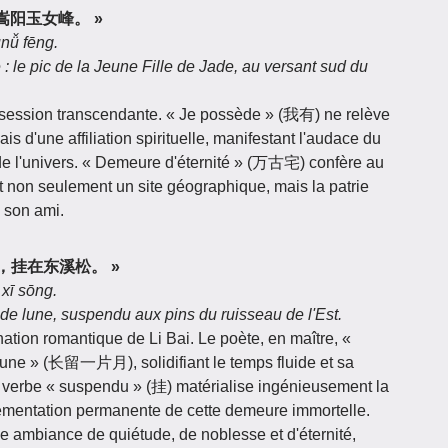
宅，嵩阳玉女峰。 »
nǚ fēng.
 le pic de la Jeune Fille de Jade, au versant sud du
ssession transcendante. « Je possède » (我有) ne relève
is d'une affiliation spirituelle, manifestant l'audace du
de l'univers. « Demeure d'éternité » (万古宅) confère au
ant non seulement un site géographique, mais la patrie
e son ami.
一片月，挂在东溪松。 »
 xī sōng.
r de lune, suspendu aux pins du ruisseau de l'Est.
nation romantique de Li Bai. Le poète, en maître, «
 lune » (长留一片月), solidifiant le temps fluide et sa
Le verbe « suspendu » (挂) matérialise ingénieusement la
nementation permanente de cette demeure immortelle.
ne ambiance de quiétude, de noblesse et d'éternité,