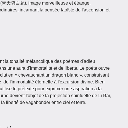
é » (青天骑白龙), image merveilleuse et étrange,
inaires, incarnant la pensée taoïste de l'ascension et
.
 la tonalité mélancolique des poèmes d'adieu
dans une aura d'immortalité et de liberté. Le poète ouvre
nclut en « chevauchant un dragon blanc », construisant
de l'immortalité éternelle à l'excursion divine. Bien
utilise le prétexte pour exprimer une aspiration à la
rne devient l'objet de la projection spirituelle de Li Bai,
a liberté de vagabonder entre ciel et terre.