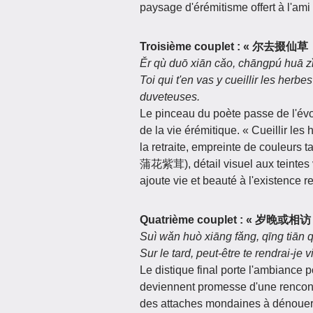
paysage d'érémitisme offert à l'a
Troisième couplet : « 尔去
Ěr qù duō xiān cǎo, chāngpú huā zǐ
Toi qui t'en vas y cueillir les herbe
duveteuses.
Le pinceau du poète passe de l'év
de la vie érémitique. « Cueillir le
la retraite, empreinte de couleurs 
蒲花紫茸), détail visuel aux teintes v
ajoute vie et beauté à l'existence 
Quatrième couplet : « 岁晚
Suì wǎn huò xiāng fǎng, qīng tiān q
Sur le tard, peut-être te rendrai-je
Le distique final porte l'ambiance p
deviennent promesse d'une rencont
des attaches mondaines à dénouer, 