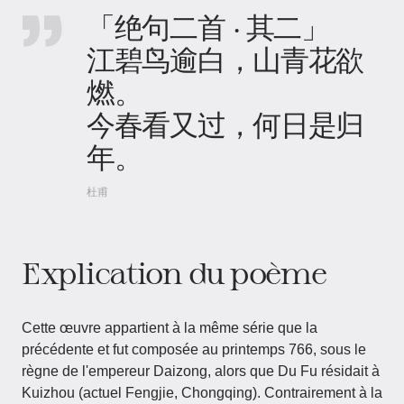
「绝句二首 · 其二」
江碧鸟逾白，山青花欲
燃。
今春看又过，何日是归
年。
杜甫
Explication du poème
Cette œuvre appartient à la même série que la
précédente et fut composée au printemps 766, sous le
règne de l'empereur Daizong, alors que Du Fu résidait à
Kuizhou (actuel Fengjie, Chongqing). Contrairement à la