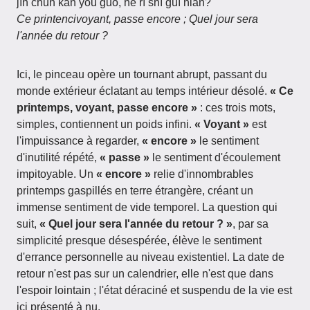
jīn chūn kàn yòu guò, hé rì shì guī nián?
Ce printencivoyant, passe encore ; Quel jour sera
l'année du retour ?
Ici, le pinceau opère un tournant abrupt, passant du
monde extérieur éclatant au temps intérieur désolé.
« Ce
printemps, voyant, passe encore »
: ces trois mots,
simples, contiennent un poids infini.
« Voyant »
est
l'impuissance à regarder,
« encore »
le sentiment
d'inutilité répété,
« passe »
le sentiment d'écoulement
impitoyable. Un
« encore »
relie d'innombrables
printemps gaspillés en terre étrangère, créant un
immense sentiment de vide temporel. La question qui
suit,
« Quel jour sera l'année du retour ? »
, par sa
simplicité presque désespérée, élève le sentiment
d'errance personnelle au niveau existentiel. La date de
retour n'est pas sur un calendrier, elle n'est que dans
l'espoir lointain ; l'état déraciné et suspendu de la vie est
ici présenté à nu.