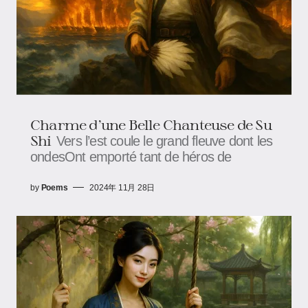
Charme d’une Belle Chanteuse de Su
Shi
Vers l’est coule le grand fleuve dont les
ondesOnt emporté tant de héros de
by
Poems
2024年 11月 28日