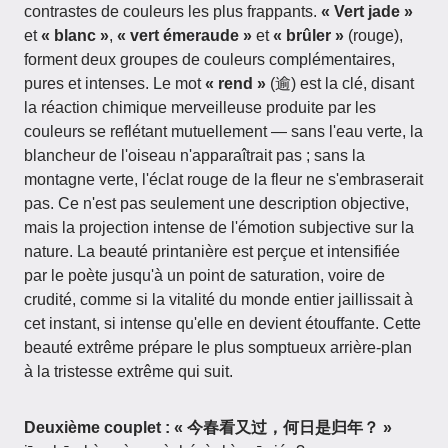
contrastes de couleurs les plus frappants.
« Vert jade »
et
« blanc »
,
« vert émeraude »
et
« brûler »
(rouge),
forment deux groupes de couleurs complémentaires,
pures et intenses. Le mot
« rend »
(逾) est la clé, disant
la réaction chimique merveilleuse produite par les
couleurs se reflétant mutuellement — sans l'eau verte, la
blancheur de l'oiseau n'apparaîtrait pas ; sans la
montagne verte, l'éclat rouge de la fleur ne s'embraserait
pas. Ce n'est pas seulement une description objective,
mais la projection intense de l'émotion subjective sur la
nature. La beauté printanière est perçue et intensifiée
par le poète jusqu'à un point de saturation, voire de
crudité, comme si la vitalité du monde entier jaillissait à
cet instant, si intense qu'elle en devient étouffante. Cette
beauté extrême prépare le plus somptueux arrière-plan
à la tristesse extrême qui suit.
Deuxième couplet : « 今春看又过，何日是归年？ »