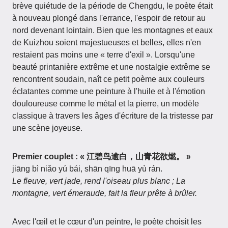
brève quiétude de la période de Chengdu, le poète était
à nouveau plongé dans l'errance, l'espoir de retour au
nord devenant lointain. Bien que les montagnes et eaux
de Kuizhou soient majestueuses et belles, elles n'en
restaient pas moins une « terre d'exil ». Lorsqu'une
beauté printanière extrême et une nostalgie extrême se
rencontrent soudain, naît ce petit poème aux couleurs
éclatantes comme une peinture à l'huile et à l'émotion
douloureuse comme le métal et la pierre, un modèle
classique à travers les âges d'écriture de la tristesse par
une scène joyeuse.
Premier couplet : « 江碧鸟逾白，山青花欲燃。 »
jiāng bì niǎo yú bái, shān qīng huā yù rán.
Le fleuve, vert jade, rend l'oiseau plus blanc ; La
montagne, vert émeraude, fait la fleur prête à brûler.
Avec l'œil et le cœur d'un peintre, le poète choisit les