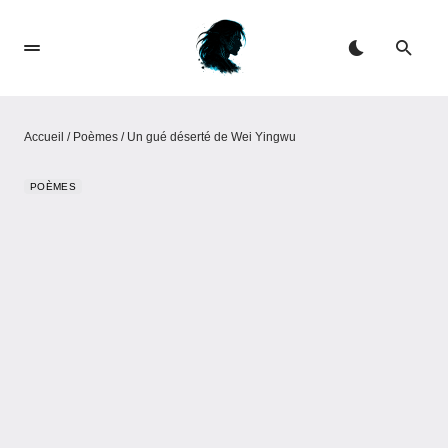
Accueil
/
Poèmes
/
Un gué déserté de Wei Yingwu
POÈMES