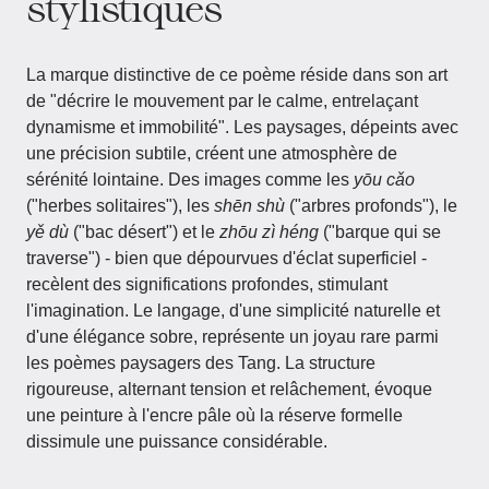
stylistiques
La marque distinctive de ce poème réside dans son art
de "décrire le mouvement par le calme, entrelaçant
dynamisme et immobilité". Les paysages, dépeints avec
une précision subtile, créent une atmosphère de
sérénité lointaine. Des images comme les
yōu cǎo
("herbes solitaires"), les
shēn shù
("arbres profonds"), le
yě dù
("bac désert") et le
zhōu zì héng
("barque qui se
traverse") - bien que dépourvues d'éclat superficiel -
recèlent des significations profondes, stimulant
l'imagination. Le langage, d'une simplicité naturelle et
d'une élégance sobre, représente un joyau rare parmi
les poèmes paysagers des Tang. La structure
rigoureuse, alternant tension et relâchement, évoque
une peinture à l'encre pâle où la réserve formelle
dissimule une puissance considérable.