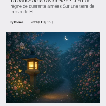
La danse de la cavalerie de Li Yu
Un
règne de quarante années Sur une terre de
trois mille H
by
Poems
2024年 11月 15日