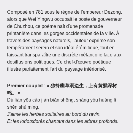
Composé en 781 sous le règne de l'empereur Dezong,
alors que Wei Yingwu occupait le poste de gouverneur
de Chuzhou, ce poème naît d'une promenade
printanière dans les gorges occidentales de la ville. À
travers des paysages naturels, l'auteur exprime son
tempérament serein et son idéal érémitique, tout en
laissant transparaître une discrète mélancolie face aux
désillusions politiques. Ce chef-d'œuvre poétique
illustre parfaitement l'art du paysage intériorisé.
Premier couplet : « 独怜幽草涧边生，上有黄鹂深树
鸣。 »
Dú lián yōu cǎo jiàn biān shēng, shàng yǒu huáng lí
shēn shù míng.
J'aime les herbes solitaires au bord du ravin,
Et les loriotsdorés chantant dans les arbres profonds.