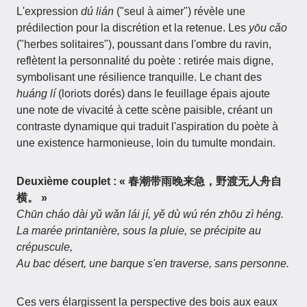
L'expression
dú lián
("seul à aimer") révèle une
prédilection pour la discrétion et la retenue. Les
yōu cǎo
("herbes solitaires"), poussant dans l'ombre du ravin,
reflètent la personnalité du poète : retirée mais digne,
symbolisant une résilience tranquille. Le chant des
huáng lí
(loriots dorés) dans le feuillage épais ajoute
une note de vivacité à cette scène paisible, créant un
contraste dynamique qui traduit l'aspiration du poète à
une existence harmonieuse, loin du tumulte mondain.
Deuxième couplet : « 春潮带雨晚来急，野渡无人舟自
横。 »
Chūn cháo dài yǔ wǎn lái jí, yě dù wú rén zhōu zì héng.
La marée printanière, sous la pluie, se précipite au
crépuscule,
Au bac désert, une barque s'en traverse, sans personne.
Ces vers élargissent la perspective des bois aux eaux