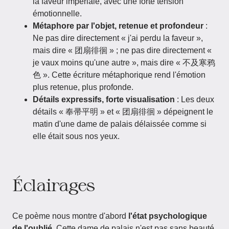
la faveur impériale, avec une forte tension
émotionnelle.
Métaphore par l'objet, retenue et profondeur
:
Ne pas dire directement « j'ai perdu la faveur »,
mais dire « 团扇徘徊 » ; ne pas dire directement «
je vaux moins qu'une autre », mais dire « 不及寒鸦
色 ». Cette écriture métaphorique rend l'émotion
plus retenue, plus profonde.
Détails expressifs, forte visualisation
: Les deux
détails « 奉帚平明 » et « 团扇徘徊 » dépeignent le
matin d'une dame de palais délaissée comme si
elle était sous nos yeux.
Éclairages
Ce poème nous montre d'abord
l'état psychologique
de l'oublié
. Cette dame de palais n'est pas sans beauté,