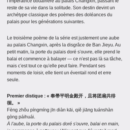
l'impératrice douairière au palais Changxin, passant le
reste de sa vie dans la solitude. Son destin devint un
archétype classique des poèmes des doléances du
palais pour les générations suivantes.
Le troisième poème de la série est justement une aube
au palais Changxin, après la disgrâce de Ban Jieyu. Au
petit matin, la porte du palais doré s'ouvre, elle prend le
balai et commence à balayer — ce n'est pas là sa tâche,
mais c'est tout ce qu'elle peut faire. Pendant ses
moments de loisir, elle tient un éventail rond et erre
seule.
Premier distique : « 奉帚平明金殿开，且将团扇共徘
徊。 »
Fèng zhǒu píngmíng jīn diàn kāi, qiě jiāng tuánshàn
gòng páihuái.
À l'aube, la porte du palais doré s'ouvre, balai en main,