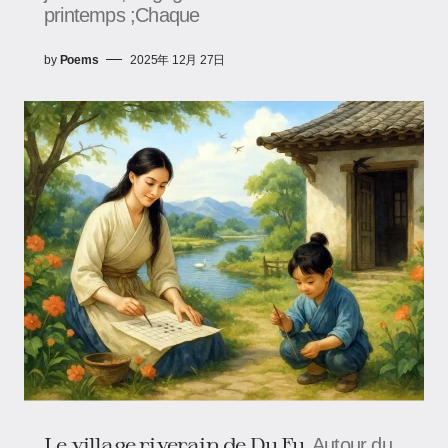
printemps ;Chaque
by
Poems
2025年 12月 27日
Le village riverain de Du Fu
Autour du