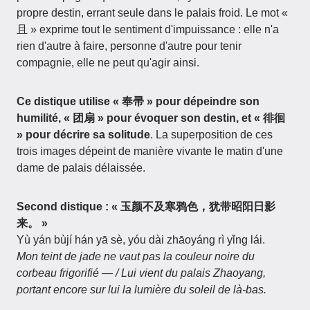
propre destin, errant seule dans le palais froid. Le mot «
且 » exprime tout le sentiment d'impuissance : elle n'a
rien d'autre à faire, personne d'autre pour tenir
compagnie, elle ne peut qu'agir ainsi.
Ce distique utilise « 奉帚 » pour dépeindre son
humilité, « 团扇 » pour évoquer son destin, et « 徘徊
» pour décrire sa solitude
. La superposition de ces
trois images dépeint de manière vivante le matin d'une
dame de palais délaissée.
Second distique : « 玉颜不及寒鸦色，犹带昭阳日影
来。 »
Yù yán bùjí hán yā sè, yóu dài zhāoyáng rì yǐng lái.
Mon teint de jade ne vaut pas la couleur noire du
corbeau frigorifié — / Lui vient du palais Zhaoyang,
portant encore sur lui la lumière du soleil de là-bas.