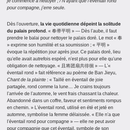
je commence à nettoyer ; / N'ayant que l'éventail rond
pour compagne, j'erre seule.
Dès l'ouverture,
la vie quotidienne dépeint la solitude
du palais profond
. « 奉帚平明 » — Dès l'aube, il faut
prendre le balai pour nettoyer le palais doré. Le mot « 奉
» exprime son humilité et sa soumission ; « 平明 »
évoque la répétition jour après jour. Ce palais doré, lieu
qu'elle avait autrefois espéré, n'est plus pour elle qu'une
obligation de nettoyage. « 且将团扇共徘徊 » — L'«
éventail rond » fait référence au poème de Ban Jieyu,
Chant de la plainte
: « Taillé en éventail de joie
partagée, rond comme la lune… Je crains toujours
l'arrivée de l'automne, le vent frais chassant la chaleur.
Abandonné dans un coffre, faveur et sentiments rompus
en chemin. » L'éventail rond, utilisé en été et jeté en
automne, symbolise la femme délaissée. « Elle n'a que
l'éventail rond pour compagne » — elle ne peut avoir
pour compagnie que cet éventail, symbole de son