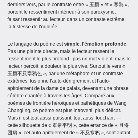
derniers vers, par le contraste entre « 玉颜 » et « 寒鸦 »,
portent le ressentiment intérieur à son paroxysme,
faisant ressentir au lecteur, dans un contraste extrême,
la tristesse de l'oubliée.
Le langage du poème est
simple, l'émotion profonde
.
Pas une plainte directe, mais le lecteur ressent le
ressentiment le plus profond ; pas un mot violent, mais le
lecteur perçoit la douleur la plus vive. Surtout le vers «
玉颜不及寒鸦色 », par une métaphore et un contraste
extrêmes, fusionne l'auto-dénigrement et l'auto-
apitoiement de la dame de palais, devenant une phrase
célèbre chantée à travers les âges. Comparé aux
poèmes de frontière héroïques et pathétiques de Wang
Changling, ce poème est plus introverti, plus délicat.
Mais il est tout aussi puissant, tout aussi touchant —
cette silhouette de « 奉帚平明 », cette errance de « 且将
团扇 », cet auto-apitoiement de « 不及寒鸦 », sont autant