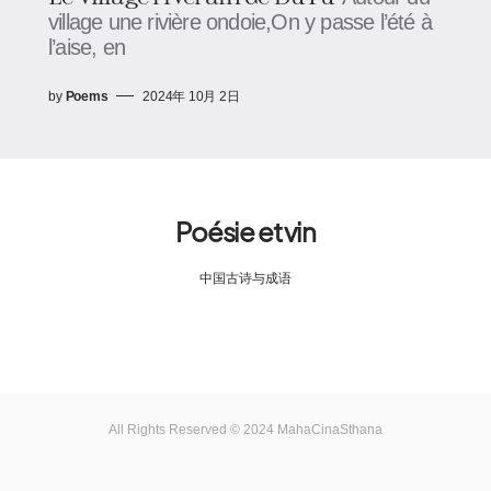
village une rivière ondoie,On y passe l’été à
l’aise, en
by
Poems
2024年 10月 2日
Poésie et vin
中国古诗与成语
All Rights Reserved © 2024 MahaCinaSthana