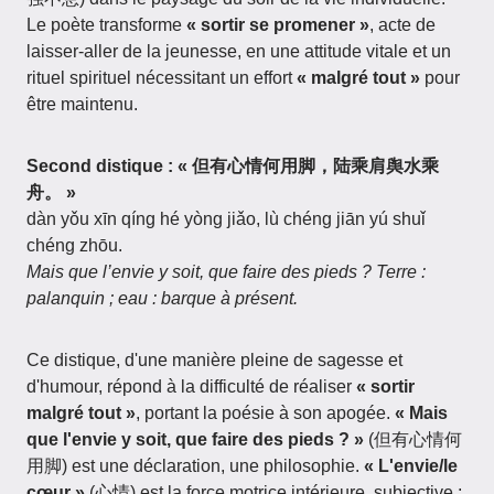
Le poète transforme
« sortir se promener »
, acte de
laisser-aller de la jeunesse, en une attitude vitale et un
rituel spirituel nécessitant un effort
« malgré tout »
pour
être maintenu.
Second distique : « 但有心情何用脚，陆乘肩舆水乘
舟。 »
dàn yǒu xīn qíng hé yòng jiǎo, lù chéng jiān yú shuǐ
chéng zhōu.
Mais que l’envie y soit, que faire des pieds ? Terre :
palanquin ; eau : barque à présent.
Ce distique, d'une manière pleine de sagesse et
d'humour, répond à la difficulté de réaliser
« sortir
malgré tout »
, portant la poésie à son apogée.
« Mais
que l'envie y soit, que faire des pieds ? »
(但有心情何
用脚) est une déclaration, une philosophie.
« L'envie/le
cœur »
(心情) est la force motrice intérieure, subjective ;