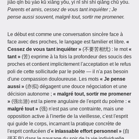
jiāo qīn bú yào kǔ xiāng yōu, yì nǐ shí shí qiǎng chū yóu.
Parents et amis, cessez de vous tant inquiéter ; Je
pense aussi souvent, malgré tout, sortir me promener.
Le début est comme une conversation sincère face à
face avec des proches, le langage est familier et libre.
«
Cessez de vous tant inquiéter »
(不要苦相忧) : le mot
«
tant »
(苦) exprime à la fois la profondeur des soucis des
proches et contient implicitement l'acceptation et le refus
poli de cette sollicitude par le poète — il n'a pas besoin
d'une compassion douloureuse. Les mots
« Je pense
aussi »
(亦拟) dégagent une douce négociation et une
décision autonome ;
« malgré tout, sortir me promener
»
(强出游) est la pierre angulaire de l'esprit du poème :
«
malgré tout »
(强) n'est pas une contrainte, mais une
opposition active à l'inertie de la vieillesse, c'est l'esprit
qui guide le corps, incarnant la pratique concrète de
l'esprit confucéen d'
« inlassable effort personnel »
(自
强不息) dans le paysage du soir de la vie individuelle.