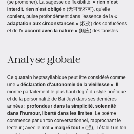
(se promener). La sagesse de flexibilité,
« rien n'est
interdit, rien n'est obligé »
(无可无不可), qu'elle
contient, puise profondément dans l'essence de la
«
adaptation aux circonstances »
(权变) des confucéens
et de l'
« accord avec la nature »
(顺应) des taoïstes.
Analyse globale
Ce quatrain heptasyllabique peut être considéré comme
une
« déclaration d'autonomie de la vieillesse »
. Il
montre parfaitement le plus haut degré du style poétique
et de la personnalité de Bai Juyi dans ses dernières
années :
profondeur dans la simplicité, solennité
dans l'humour, liberté dans les limites
. Le poème
commence par un ton conversationnel, rapprochant le
lecteur ; avec le mot
« malgré tout »
(强), il établit un ton