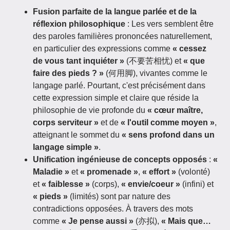
Fusion parfaite de la langue parlée et de la
réflexion philosophique
: Les vers semblent être
des paroles familières prononcées naturellement,
en particulier des expressions comme
« cessez
de vous tant inquiéter »
(不要苦相忧) et
« que
faire des pieds ? »
(何用脚), vivantes comme le
langage parlé. Pourtant, c'est précisément dans
cette expression simple et claire que réside la
philosophie de vie profonde du
« cœur maître,
corps serviteur »
et de
« l'outil comme moyen »
,
atteignant le sommet du
« sens profond dans un
langage simple »
.
Unification ingénieuse de concepts opposés
:
«
Maladie »
et
« promenade »
,
« effort »
(volonté)
et
« faiblesse »
(corps),
« envie/coeur »
(infini) et
« pieds »
(limités) sont par nature des
contradictions opposées. À travers des mots
comme
« Je pense aussi »
(亦拟),
« Mais que…