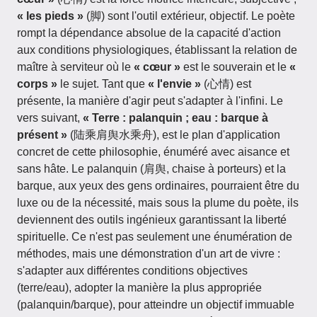
« les pieds »
(脚) sont l'outil extérieur, objectif. Le poète
rompt la dépendance absolue de la capacité d'action
aux conditions physiologiques, établissant la relation de
maître à serviteur où le
« cœur »
est le souverain et le
«
corps »
le sujet. Tant que
« l'envie »
(心情) est
présente, la manière d'agir peut s'adapter à l'infini. Le
vers suivant,
« Terre : palanquin ; eau : barque à
présent »
(陆乘肩舆水乘舟), est le plan d'application
concret de cette philosophie, énuméré avec aisance et
sans hâte. Le palanquin (肩舆, chaise à porteurs) et la
barque, aux yeux des gens ordinaires, pourraient être du
luxe ou de la nécessité, mais sous la plume du poète, ils
deviennent des outils ingénieux garantissant la liberté
spirituelle. Ce n'est pas seulement une énumération de
méthodes, mais une démonstration d'un art de vivre :
s'adapter aux différentes conditions objectives
(terre/eau), adopter la manière la plus appropriée
(palanquin/barque), pour atteindre un objectif immuable