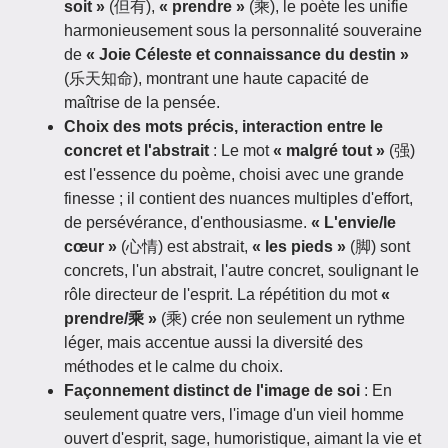
soit »
(但有),
« prendre »
(乘), le poète les unifie
harmonieusement sous la personnalité souveraine
de
« Joie Céleste et connaissance du destin »
(乐天知命), montrant une haute capacité de
maîtrise de la pensée.
Choix des mots précis, interaction entre le
concret et l'abstrait
: Le mot
« malgré tout »
(强)
est l'essence du poème, choisi avec une grande
finesse ; il contient des nuances multiples d'effort,
de persévérance, d'enthousiasme.
« L'envie/le
cœur »
(心情) est abstrait,
« les pieds »
(脚) sont
concrets, l'un abstrait, l'autre concret, soulignant le
rôle directeur de l'esprit. La répétition du mot
«
prendre/乘 »
(乘) crée non seulement un rythme
léger, mais accentue aussi la diversité des
méthodes et le calme du choix.
Façonnement distinct de l'image de soi
: En
seulement quatre vers, l'image d'un vieil homme
ouvert d'esprit, sage, humoristique, aimant la vie et