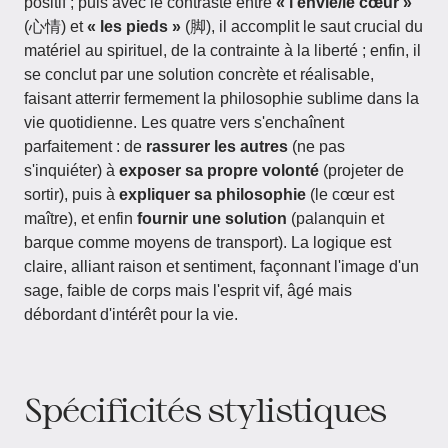
positif ; puis avec le contraste entre
« l'envie/le cœur »
(心情) et
« les pieds »
(脚), il accomplit le saut crucial du
matériel au spirituel, de la contrainte à la liberté ; enfin, il
se conclut par une solution concrète et réalisable,
faisant atterrir fermement la philosophie sublime dans la
vie quotidienne. Les quatre vers s'enchaînent
parfaitement : de
rassurer les autres
(ne pas
s'inquiéter) à
exposer sa propre volonté
(projeter de
sortir), puis à
expliquer sa philosophie
(le cœur est
maître), et enfin
fournir une solution
(palanquin et
barque comme moyens de transport). La logique est
claire, alliant raison et sentiment, façonnant l'image d'un
sage, faible de corps mais l'esprit vif, âgé mais
débordant d'intérêt pour la vie.
Spécificités stylistiques