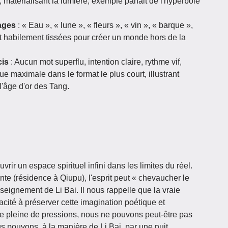
e, matérialisant la lumière, exemple parfait de l'hyperbole
ages
: « Eau », « lune », « fleurs », « vin », « barque »,
t habilement tissées pour créer un monde hors de la
is
: Aucun mot superflu, intention claire, rythme vif,
e maximale dans le format le plus court, illustrant
l'âge d'or des Tang.
r un espace spirituel infini dans les limites du réel.
nte (résidence à Qiupu), l'esprit peut « chevaucher le
enseignement de Li Bai. Il nous rappelle que la vraie
cité à préserver cette imagination poétique et
e pleine de pressions, nous ne pouvons peut-être pas
s pouvons, à la manière de Li Bai, par une nuit,