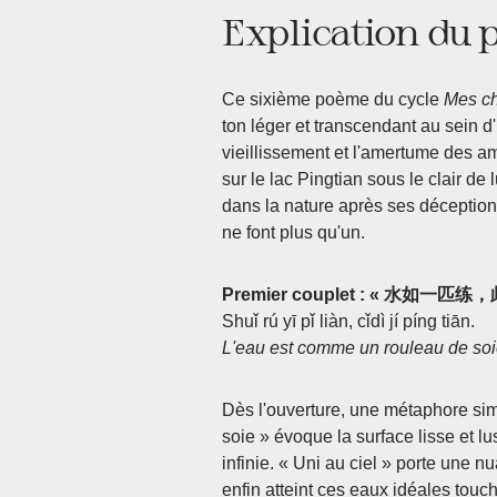
Explication du
Ce sixième poème du cycle
Mes c
ton léger et transcendant au sein 
vieillissement et l'amertume des a
sur le lac Pingtian sous le clair de 
dans la nature après ses déceptions
ne font plus qu'un.
Premier couplet : « 水如一匹
Shuǐ rú yī pǐ liàn, cǐdì jí píng tiān.
L'eau est comme un rouleau de soie 
Dès l'ouverture, une métaphore si
soie » évoque la surface lisse et l
infinie. « Uni au ciel » porte une n
enfin atteint ces eaux idéales touc