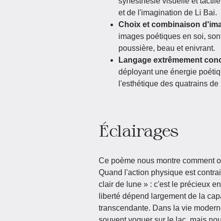
synesthésie visuelle et tactil
et de l'imagination de Li Bai.
Choix et combinaison d'im
images poétiques en soi, son
poussière, beau et enivrant.
Langage extrêmement conc
déployant une énergie poétiqu
l'esthétique des quatrains de 
Éclairages
Ce poème nous montre comment ouvri
Quand l'action physique est contrai
clair de lune » : c'est le précieux 
liberté dépend largement de la capa
transcendante. Dans la vie modern
souvent voguer sur le lac, mais nou