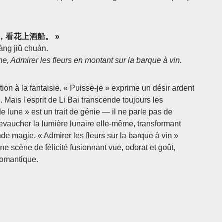
乘明月，看花上酒船。 »
ng jiǔ chuán.
ne, Admirer les fleurs en montant sur la barque à vin.
on à la fantaisie. « Puisse-je » exprime un désir ardent
. Mais l'esprit de Li Bai transcende toujours les
de lune » est un trait de génie — il ne parle pas de
evaucher la lumière lunaire elle-même, transformant
nde magie. « Admirer les fleurs sur la barque à vin »
ne scène de félicité fusionnant vue, odorat et goût,
 romantique.