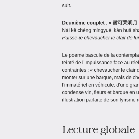
suit.
Deuxième couplet : « 耐可
Nài kě chéng míngyuè, kàn huā shà
Puisse-je chevaucher le clair de lu
Le poème bascule de la contemplati
teinté de l'impuissance face au réel
contraintes ; « chevaucher le clair 
monter sur une barque, mais de ch
l'immatériel en véhicule, d'une gra
condense vin, fleurs et barque en u
illustration parfaite de son lyrisme
Lecture globale