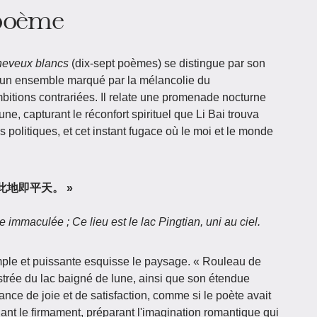
 poème
heveux blancs
(dix-sept poèmes) se distingue par son
d'un ensemble marqué par la mélancolie du
mbitions contrariées. Il relate une promenade nocturne
lune, capturant le réconfort spirituel que Li Bai trouva
 politiques, et cet instant fugace où le moi et le monde
练，此地即平天。 »
immaculée ; Ce lieu est le lac Pingtian, uni au ciel.
mple et puissante esquisse le paysage. « Rouleau de
ustrée du lac baigné de lune, ainsi que son étendue
uance de joie et de satisfaction, comme si le poète avait
hant le firmament, préparant l'imagination romantique qui