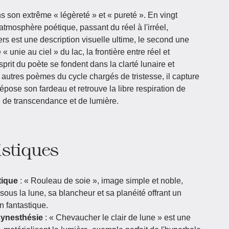
son extrême « légèreté » et « pureté ». En vingt
e atmosphère poétique, passant du réel à l'irréel,
rs est une description visuelle ultime, le second une
 unie au ciel » du lac, la frontière entre réel et
sprit du poète se fondent dans la clarté lunaire et
 autres poèmes du cycle chargés de tristesse, il capture
 dépose son fardeau et retrouve la libre respiration de
e de transcendance et de lumière.
istiques
tique
: « Rouleau de soie », image simple et noble,
 sous la lune, sa blancheur et sa planéité offrant un
on fantastique.
synesthésie
: « Chevaucher le clair de lune » est une