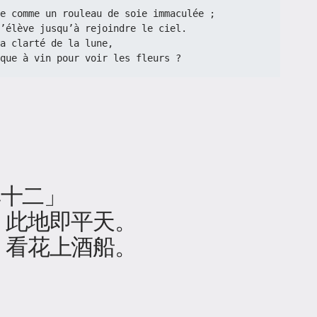
 L’eau s’étire comme un rouleau de soie immaculée ;
lac s’élève jusqu’à rejoindre le ciel.
a clarté de la lune,
a barque à vin pour voir les fleurs ?
其十二」
，此地即平天。
，看花上酒船。